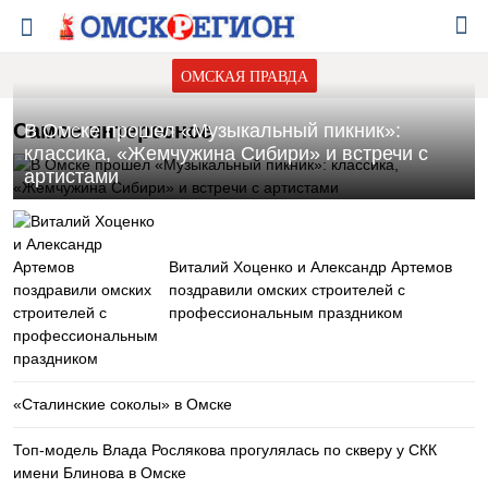
ОМСКАЯ ПРАВДА
Самое интересное
В Омске прошел «Музыкальный пикник»:
классика, «Жемчужина Сибири» и встречи с
артистами
Виталий Хоценко и Александр Артемов
поздравили омских строителей с
профессиональным праздником
«Сталинские соколы» в Омске
Топ-модель Влада Рослякова прогулялась по скверу у СКК
имени Блинова в Омске