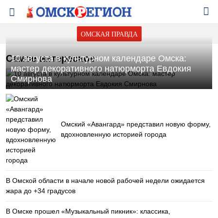
ОМСКАЯ ПРАВДА
Самое интересное
10 августа в культурном календаре Омска:
мастер декоративного натюрморта Евдокия
Смирнова
Омский «Авангард» представил новую форму,
вдохновленную историей города
В Омской области в начале новой рабочей недели ожидается
жара до +34 градусов
В Омске прошел «Музыкальный пикник»: классика,