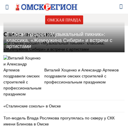
ОМСКАЯ ПРАВДА
Самое интересное
В Омске прошел «Музыкальный пикник»:
классика, «Жемчужина Сибири» и встречи с
артистами
Виталий Хоценко и Александр Артемов
поздравили омских строителей с
профессиональным праздником
«Сталинские соколы» в Омске
Топ-модель Влада Рослякова прогулялась по скверу у СКК
имени Блинова в Омске