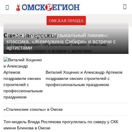
ОМСКАЯ ПРАВДА
Самое интересное
В Омске прошел «Музыкальный пикник»:
классика, «Жемчужина Сибири» и встречи с
артистами
Виталий Хоценко и Александр Артемов
поздравили омских строителей с
профессиональным праздником
«Сталинские соколы» в Омске
Топ-модель Влада Рослякова прогулялась по скверу у СКК
имени Блинова в Омске