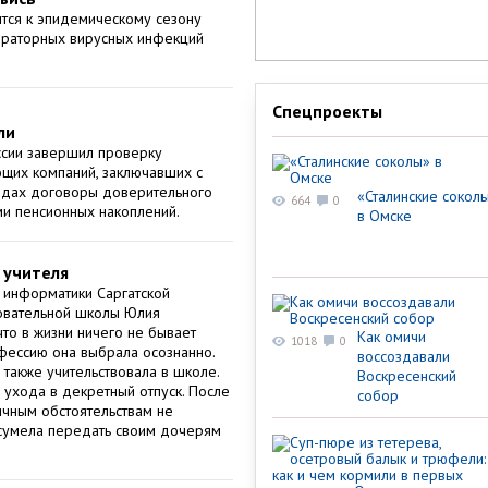
ится к эпидемическому сезону
пираторных вирусных инфекций
Спецпроекты
ли
сии завершил проверку
щих компаний, заключавших с
одах договоры доверительного
«Сталинские сокол
664
0
и пенсионных накоплений.
в Омске
– учителя
 информатики Саргатской
овательной школы Юлия
что в жизни ничего не бывает
Как омичи
1018
0
офессию она выбрала осознанно.
воссоздавали
 также учительствовала в школе.
Воскресенский
 ухода в декретный отпуск. После
собор
ичным обстоятельствам не
 сумела передать своим дочерям