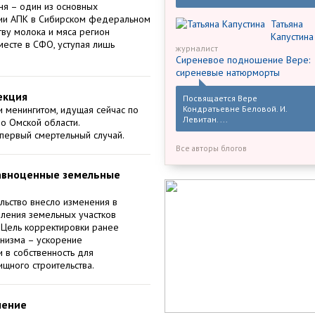
ня – один из основных
ии АПК в Сибирском федеральном
Татьяна
тву молока и мяса регион
Капустина
месте в СФО, уступая лишь
журналист
Сиреневое подношение Вере:
сиреневые натюрморты
екция
Посвящается Вере
 менингитом, идущая сейчас по
Кондратьевне Беловой. И.
Левитан. ...
до Омской области.
первый смертельный случай.
Все авторы блогов
авноценные земельные
льство внесло изменения в
ления земельных участков
 Цель корректировки ранее
низма – ускорение
 в собственность для
щного строительства.
шение