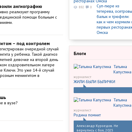
воили ангиографию
Суп-пюре из
892
0
тетерева, осетров
тивно реализуют программу
балык и трюфели:
едицинской помощи больным с
как и чем кормили 
аниями.
первых ресторана
Омска
гитом – под контролем
егистрирован очередной случай
Блоги
нгита у ребенка. Такой диагноз
летней девочке на второй день
ском оздоровительном лагере
Татьяна
е Ключи. Это уже 14-й случай
Капустина
ерозным менингитом в
журналист
ЖИЛИ-БЫЛИ БЫЛИЧКИ
ешь
Татьяна
ие в вузе?
Капустина
журналист
Родина помнит
Александр Куроедов. Не
вернулись с боя, 2025