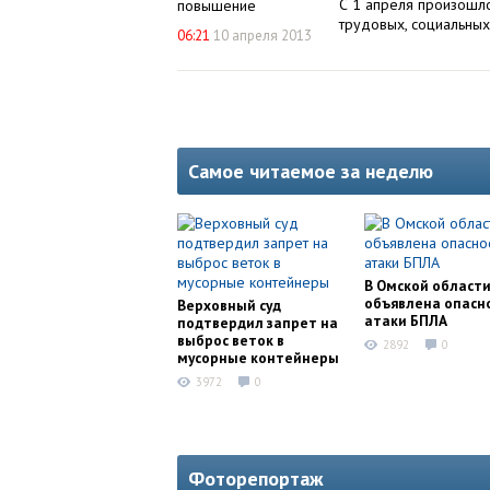
С 1 апреля произошл
трудовых, социальных
06:21
10 апреля 2013
Самое читаемое за неделю
В Омской област
объявлена опасн
Верховный суд
атаки БПЛА
подтвердил запрет на
выброс веток в
2892
0
мусорные контейнеры
3972
0
Фоторепортаж