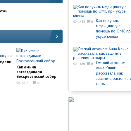
дежи
Как получить
1463
0
медицинскую
помощь по ОМС пр
>
укусе клеща
недели
Омский агроном
1670
0
Как омичи
Анна Клинг
воссоздавали
рассказала, как
Воскресенский собор
защитить растения 
1018
0
жары