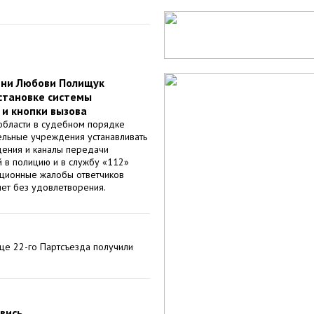
ени Любови Полищук
установке системы
и кнопки вызова
области в судебном порядке
ельные учреждения устанавливать
ения и каналы передачи
 в полицию и в службу «112»
сационные жалобы ответчиков
яет без удовлетворения.
це 22-го Партсъезда получили
овись