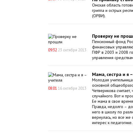
Омская область готов
гриппа и острых рес
(ОРВИ).
Проверку не прош
Пенсионный фонд Рос
финансовых управляю
09:32
23 октября 2013
ПФР в 2003 и 2008 г
управления средствам
Мама, сестра и я 
Молодая учительница
основной общеобраз
08:01
16 октября 2013
Четверикова считает, 
случайного. Вот и пр
Ее мама в свое время
Правда, недолго – до
него в школу по разл
вернулась, но все же
интерес к педагогике.