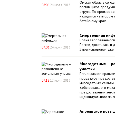
Омская область сегод
08:06
24 июля 2013
поставщиков продукц
округе. По производс
находится на втором 
Алтайскому краю.
Смертельная инф
Волна заболеваемости
России, докатилась и 
07:03
24 июля 2013
Зарегистрирован уже 
Многодетным – р
участки
Региональное правите
процедуру предостав
07:12
12 июня 2013
многодетным семьям.
действовавшего меха
предоставления земли
индивидуального жили
Апрельское повы