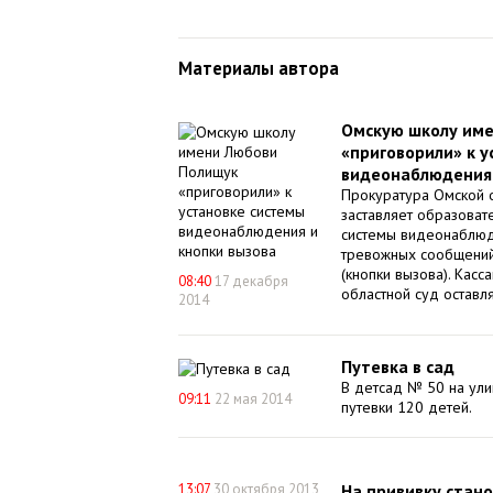
Материалы автора
Омскую школу им
«приговорили» к 
видеонаблюдения 
Прокуратура Омской 
заставляет образоват
системы видеонаблюд
тревожных сообщений
(кнопки вызова). Кас
08:40
17 декабря
областной суд оставл
2014
Путевка в сад
В детсад № 50 на ули
09:11
22 мая 2014
путевки 120 детей.
13:07
30 октября 2013
На прививку стан