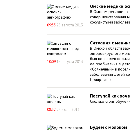
Омские медики ос
В Омском регионе ак
совершенствования м
сосудистыми заболев
09:53
28 августа 2013
Ситуация с менин
В Омской области зар
энтеровирусного мени
был поставлен восьми
10:09
14 августа 2013
ее пребывания в дет
«Солнечный» в поселк
заболевания детей с
Прииртышье.
Поступай как хоч
Сколько стоит обучен
08:32
24 июля 2013
Будем с молоком