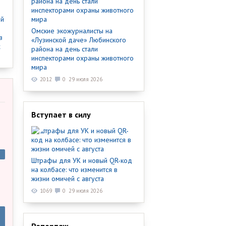
ый
Омские экожурналисты на
в
«Лузинской даче» Любинского
х
района на день стали
инспекторами охраны животного
мира
2012
0
29 июля 2026
Вступает в силу
Штрафы для УК и новый QR-код
на колбасе: что изменится в
жизни омичей с августа
1069
0
29 июля 2026