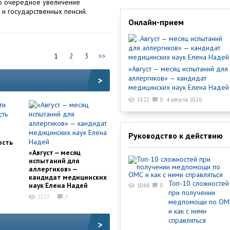
о очередное увеличение
 и государственных пенсий.
Онлайн-прием
1
2
3
>>
«Август — месяц испытаний для
аллергиков» — кандидат
>
медицинских наук Елена Надей
1522
0
4 августа 2026
и
Руководство к действию
ость
«Август — месяц
испытаний для
аллергиков» —
кандидат медицинских
Топ-10 сложностей
наук Елена Надей
1068
0
при получении
1523
0
медпомощи по ОМ
и как с ними
справляться
>