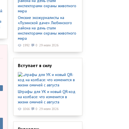
ый
Омские экожурналисты на
в
«Лузинской даче» Любинского
х
района на день стали
инспекторами охраны животного
мира
1992
0
29 июля 2026
Вступает в силу
Штрафы для УК и новый QR-код
на колбасе: что изменится в
жизни омичей с августа
1066
0
29 июля 2026