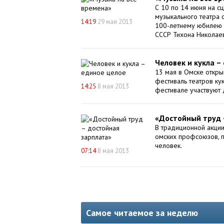
С 10 по 14 июня на с
музыкального театра 
14:19
29 мая 2013
100-летнему юбилею 
СССР Тихона Николае
Человек и кукла –
13 мая в Омске откры
фестиваль театров кук
14:25
8 мая 2013
фестивале участвуют д
«Достойный труд 
В традиционной акци
омских профсоюзов, п
человек.
07:14
8 мая 2013
Самое читаемое за неделю