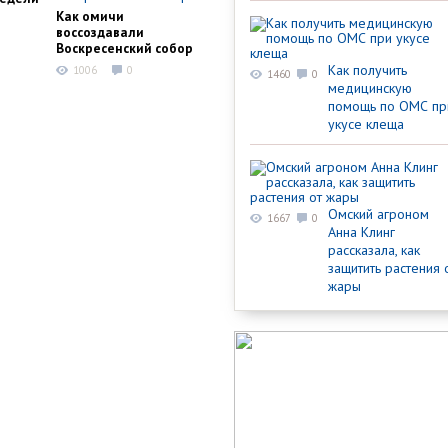
Как омичи
воссоздавали
Воскресенский собор
Как получить
1006
0
1460
0
медицинскую
помощь по ОМС пр
укусе клеща
Омский агроном
1667
0
Анна Клинг
рассказала, как
защитить растения 
жары