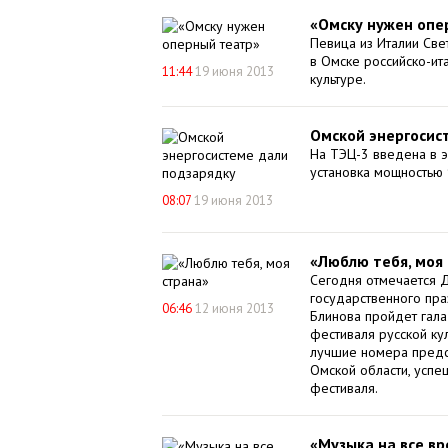
«Омску нужен опе
Певица из Италии Све
в Омске российско-ит
11:44
19 июня 2013
культуре.
Омской энергосис
На ТЭЦ-3 введена в э
установка мощностью 
08:07
19 июня 2013
«Люблю тебя, моя
Сегодня отмечается Д
государственного пра
06:46
12 июня 2013
Блинова пройдет гала
фестиваля русской ку
лучшие номера предст
Омской области, усп
фестиваля.
«Музыка на все в