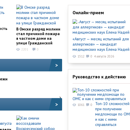
Онлайн-прием
и
ость
В Омске разряд молнии
стал причиной пожара
в частном доме на
«Август — месяц испытаний для
улице Гражданской
аллергиков» — кандидат
медицинских наук Елена Надей
2201
0
1512
0
4 августа 2026
>
Руководство к действию
дежи
>
Топ-10 сложностей
1061
0
при получении
медпомощи по ОМ
и как с ними
справляться
недели