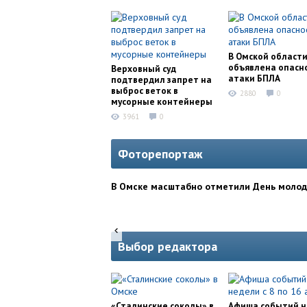
В Омской област
объявлена опасн
Верховный суд
атаки БПЛА
подтвердил запрет на
выброс веток в
2880
0
мусорные контейнеры
3961
0
Фоторепортаж
В Омске масштабно отметили День моло
Выбор редактора
«Сталинские соколы» в
Афиша событий 