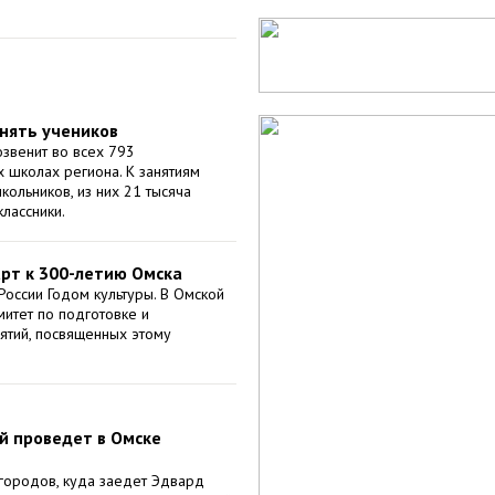
нять учеников
озвенит во всех 793
 школах региона. К занятиям
кольников, из них 21 тысяча
лассники.
арт к 300-летию Омска
России Годом культуры. В Омской
митет по подготовке и
тий, посвященных этому
й проведет в Омске
городов, куда заедет Эдвард