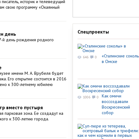
 писатель, историк и телеведущий
кам свою программу «Окаянный
Спецпроекты
ин день
97-й день рождения родного
«Сталинские сокол
646
0
в Омске
е
узее имени М. А. Врубеля будет
жа. Его открытие состоится в 2016
чено к 300-летнему юбилею
Как омичи
1006
0
воссоздавали
тр вместо пустыря
Воскресенский
собор
ая парковая зона. Ее создадут на
ого к 300-летию города.