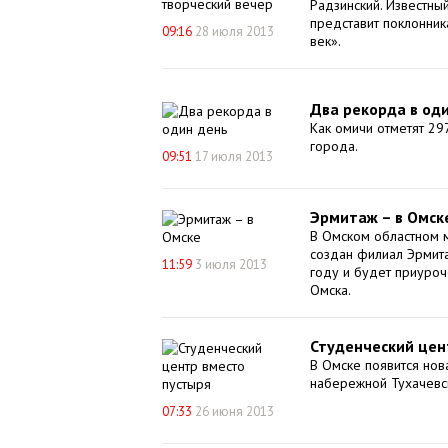
Радзинский. Известный
представит поклонни
09:16
28 июля 2013
век».
Два рекорда в од
Как омичи отметят 2
города.
09:51
17 июля 2013
Эрмитаж – в Омск
В Омском областном м
создан филиал Эрмита
11:59
3 июля 2013
году и будет приуро
Омска.
Студенческий цен
В Омске появится нов
набережной Тухачевск
07:33
26 июня 2013