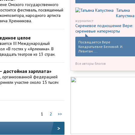
цене Омского государственного
состоится фестиваль, посвященный
Татьяна
композитора, народного артиста
Капустина
вича Хренникова.
журналист
Сиреневое подношение Вере:
сиреневые натюрморты
 единое целое
Посвящается Вере
вается III Международный
Кондратьевне Беловой. И.
ол «В гостях у «Арлекина». В
Левитан. ...
вадцать театров из 13 стран.
Все авторы блогов
– достойная зарплата»
и, организованной федерацией
риняли участие около 15 тысяч
1
2
>>
>