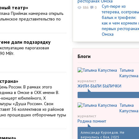
Суп-пюре из
рный театр»
886
0
тетерева, осетров
тлана Приймак намерена открыть
балык и трюфели:
альянское представительство по
как и чем кормили 
первых ресторана
Омска
теме дали подзарядку
ксплуатацию парогазовая
90 МВт.
Блоги
Татьяна
Капустина
 страна»
журналист
ЖИЛИ-БЫЛИ БЫЛИЧКИ
ень России. В рамках этого
здника в Омске в СКК имени В.
-концерт юбилейного, X
льтуры «Душа России». Свои
Татьяна
авят 36 коллективов из районов
Капустина
ешно прошедших отборочные туры
журналист
Родина помнит
Александр Куроедов. Не
ремена»
вернулись с боя, 2025