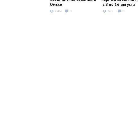
Омске
с 8 по 16 августа
646
0
625
0