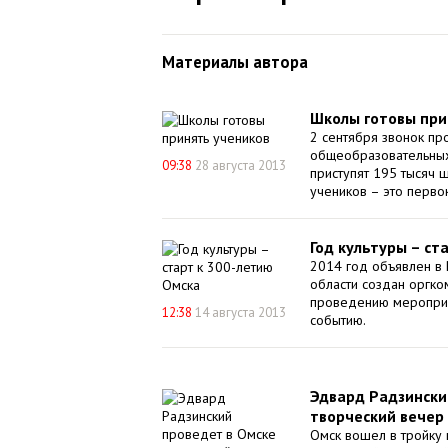
Материалы автора
Школы готовы при
2 сентября звонок пр
общеобразовательных
09:38
28 августа 2013
приступят 195 тысяч ш
учеников – это первок
Год культуры – ст
2014 год объявлен в 
области создан оргко
проведению мероприя
12:38
14 августа 2013
событию.
Эдвард Радзински
творческий вечер
Омск вошел в тройку 