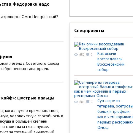
ьства Федоровки надо
 аэропорта Омск-Центральный?
Спецпроекты
Как омичи
652
0
Грузия
воссоздавали
орная легенда Советского Союза
Воскресенский
 заброшенных санаториев.
собор
 кайф»: шустрые пальцы
Суп-пюре из
681
0
тетерева, осетров
, когда нужно применить свою,
балык и трюфели:
ную, человеческую способность к
как и чем кормили 
присуща в большей степени
первых ресторана
на свои глаза глаза чужие.
Омска
туют за тотальный личностный