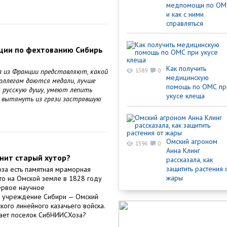
медпомощи по ОМ
и как с ними
справляться
ции по фехтованию Сибирь
Как получить
а из Франции представляют, какой
1389
0
медицинскую
коллегам даются медали, лучше
помощь по ОМС пр
 русскую душу, умеют лепить
укусе клеща
к вытянуть из грязи застрявшую
Омский агроном
1596
0
Анна Клинг
анит старый хутор?
рассказала, как
защитить растения 
за есть памятная мраморная
жары
то на Омской земле в 1828 году
ервое научное
е учреждение Сибири — Омский
кого линейного казачьего войска.
вает поселок СибНИИСХоза?