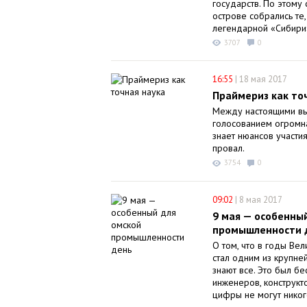
государств. По этому
острове собрались те,
легендарной «Сибири
3707
0
16:55
|
18 мая 2017
Праймериз как то
Между настоящими в
голосованием огромна
знает нюансов участи
провал.
3754
0
09:02
|
8 мая 2017
9 мая — особенны
промышленности 
О том, что в годы Ве
стал одним из крупне
знают все. Это был б
инженеров, конструкт
цифры не могут никог