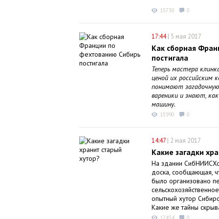
15730
0
17:44
|
5 мая 2017
Как сборная Фран
постигала
Теперь мастера клинк
ценой их российским 
понимают загадочную
вареники и знают, ка
машину.
15990
0
14:47
|
2 мая 2017
Какие загадки хр
На здании СибНИИСХо
доска, сообщающая, ч
было организовано п
сельскохозяйственно
опытный хутор Сибирс
Какие же тайны скры
17454
0