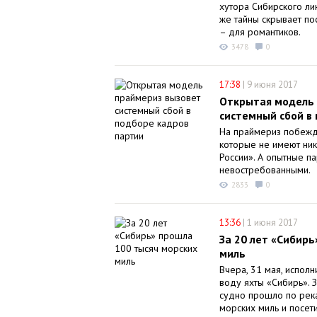
хутора Сибирского ли
же тайны скрывает по
– для романтиков.
3478
0
17:38
|
9 июня 2017
Открытая модель 
системный сбой в
На праймериз побежд
которые не имеют ник
России». А опытные п
невостребованными.
2833
0
13:36
|
1 июня 2017
За 20 лет «Сибирь
миль
Вчера, 31 мая, исполн
воду яхты «Сибирь». 
судно прошло по рек
морских миль и посет