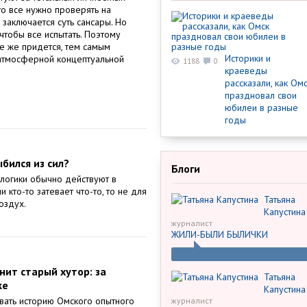
что все нужно проверять на
 заключается суть сансары. Но
 чтобы все испытать. Поэтому
се же придется, тем самым
Историки и
 атмосферной концептуальной
1188
0
краеведы
рассказали, как Ом
праздновал свои
юбилеи в разные
годы
бился из сил?
Блоги
 логики обычно действуют в
и кто-то затевает что-то, то не для
Татьяна
воздух.
Капустина
журналист
ЖИЛИ-БЫЛИ БЫЛИЧКИ
нит старый хутор: за
Татьяна
ке
Капустина
ать историю Омского опытного
журналист