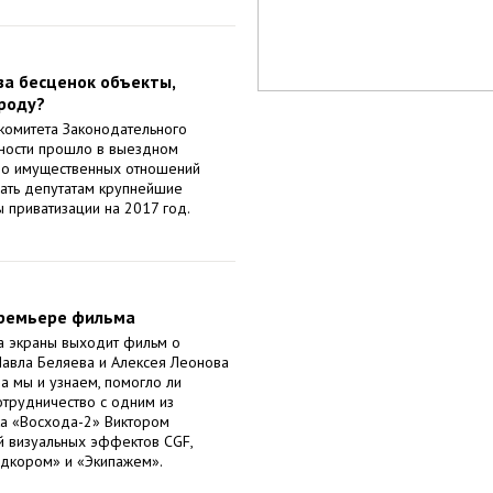
за бесценок объекты,
роду?
комитета Законодательного
нности прошло в выездном
во имущественных отношений
ать депутатам крупнейшие
 приватизации на 2017 год.
премьере фильма
а экраны выходит фильм о
Павла Беляева и Алексея Леонова
да мы и узнаем, помогло ли
трудничество с одним из
а «
Восхода-2
» Виктором
й визуальных эффектов CGF,
дкором
» и «
Экипажем
».