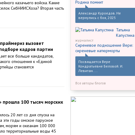
Родина помнит
нейного казачьего войска. Какие
селок СибНИИСХоза? Вторая часть
Александр Куроедов. Не
вернулись с боя, 2025
Татьяна
Капустина
журналист
праймериз вызовет
Сиреневое подношение Вере:
 подборе кадров партии
сиреневые натюрморты
ает все больше кандидатов,
акого отношения к «Единой
Посвящается Вере
Кондратьевне Беловой. И.
артийцы становятся
Левитан. ...
Все авторы блогов
» прошла 100 тысяч морских
илось 20 лет со дня спуска на
За эти годы омское парусное
ам, морям и океанам 100 000
ило территориальные воды 45