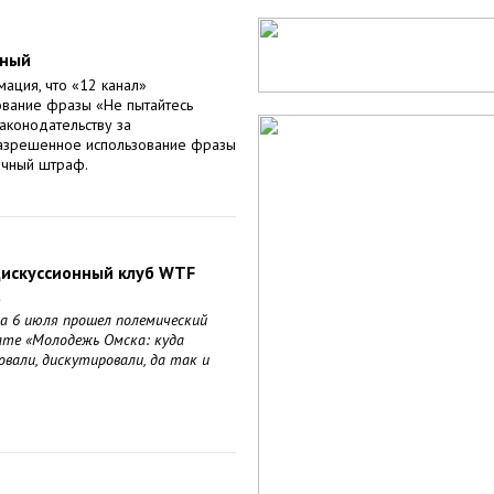
сный
ация, что «12 канал»
ование фразы «Не пытайтесь
законодательству за
азрешенное использование фразы
ичный штраф.
дискуссионный клуб WTF
а
да 6 июля прошел полемический
те «Молодежь Омска: куда
вали, дискутировали, да так и