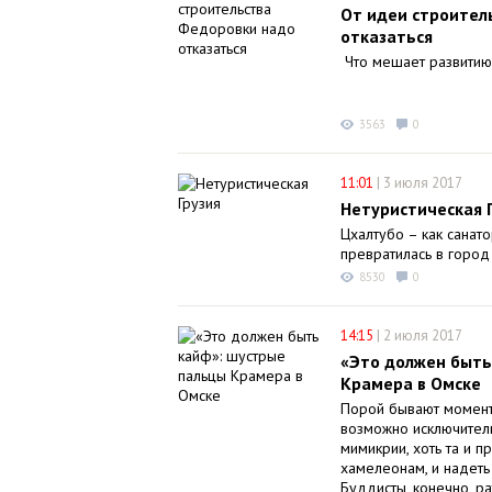
От идеи строител
отказаться
Что мешает развитию
3563
0
11:01
|
3 июля 2017
Нетуристическая 
Цхалтубо – как санат
превратилась в город
8530
0
14:15
|
2 июля 2017
«Это должен быть
Крамера в Омске
Порой бывают моменты
возможно исключитель
мимикрии, хоть та и 
хамелеонам, и надеть 
Буддисты, конечно, ра