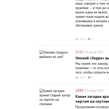
опыт, говорят о том, 
практике — в том-де и
жизни едва ли хватит,
чужие глаза надеть в
оказавшись в весьма
обстановке джаза.
4270
0
17:27
|
16 июня 2017
Омский «Зорро» вы
Мы знаем, что законы
политике — то есть есл
того, чтобы сотрясти 
3642
0
14:39
|
15 июня 2017
Какие загадки хра
чертом на спутни
Продолжаем исследов