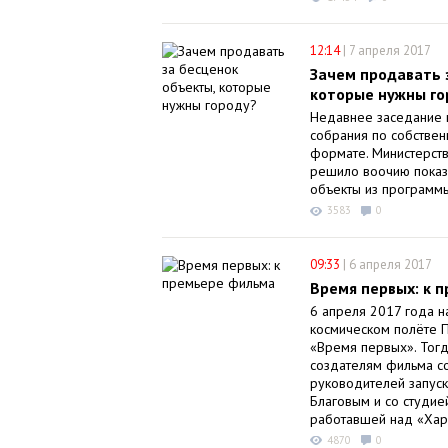
12:14
|
7 апреля 2017
Зачем продавать 
которые нужны го
Недавнее заседание 
собрания по собстве
формате. Министерст
решило воочию показ
объекты из программы
3583
0
09:33
|
6 апреля 2017
Время первых: к 
6 апреля 2017 года н
космическом полёте 
«
Время первых
». Тог
создателям фильма со
руководителей запуск
Благовым и со студие
работавшей над «
Хар
4870
0