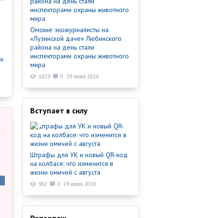
Омские экожурналисты на
«Лузинской даче» Любинского
района на день стали
инспекторами охраны животного
ск
мира
1629
0
29 июля 2026
Вступает в силу
Штрафы для УК и новый QR-код
на колбасе: что изменится в
жизни омичей с августа
982
0
29 июля 2026