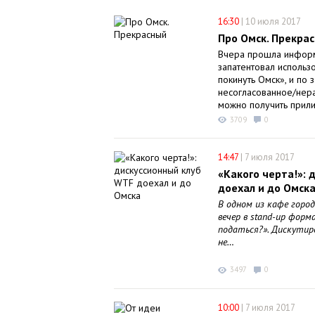
16:30
|
10 июля 2017
Про Омск. Прекра
Вчера прошла информ
запатентовал использ
покинуть Омск», и по 
несогласованное/нер
можно получить прил
3709
0
14:47
|
7 июля 2017
«Какого черта!»: 
доехал и до Омск
В одном из кафе горо
вечер в
stand
-
up
форма
податься?». Дискутиро
не…
3497
0
10:00
|
7 июля 2017