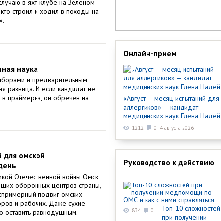
 случаю в яхт-клубе на Зеленом
 кто строил и ходил в походы на
».
Онлайн-прием
чная наука
ыборами и предварительным
я разница. И если кандидат не
я в праймериз, он обречен на
«Август — месяц испытаний для
аллергиков» — кандидат
медицинских наук Елена Надей
1212
0
4 августа 2026
й для омской
Руководство к действию
день
ликой Отечественной войны Омск
йших оборонных центров страны,
еспримерный подвиг омских
оров и рабочих. Даже сухие
Топ-10 сложностей
834
0
о оставить равнодушным.
при получении