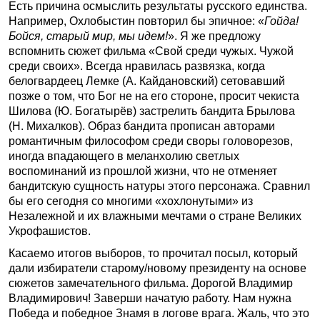
Есть причина осмыслить результаты русского единства.
Например, Охлобыстин повторил бы эпичное: «
Гойда!
Бойся, старый мир, мы идем!
». Я же предложу
вспомнить сюжет фильма «Свой среди чужых. Чужой
среди своих». Всегда нравилась развязка, когда
белогвардеец Лемке (А. Кайдановский) сетовавший
позже о том, что Бог не на его стороне, просит чекиста
Шилова (Ю. Богатырёв) застрелить бандита Брылова
(Н. Михалков). Образ бандита прописан авторами
романтичным философом среди своры головорезов,
иногда впадающего в меланхолию светлых
воспоминаний из прошлой жизни, что не отменяет
бандитскую сущность натуры этого персонажа. Сравнил
бы его сегодня со многими «хохлонутыми» из
Незалежной и их влажными мечтами о стране Великих
Укрофашистов.
Касаемо итогов выборов, то прочитал посыл, который
дали избиратели старому/новому президенту на основе
сюжетов замечательного фильма. Дорогой Владимир
Владимирович! Заверши начатую работу. Нам нужна
Победа и победное Знамя в логове врага. Жаль, что это