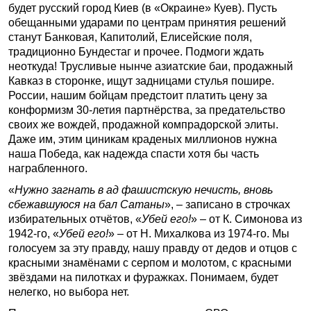
будет русский город Киев (в «Окраине» Куев). Пусть
обещанными ударами по центрам принятия решений
станут Банковая, Капитолий, Елисейские поля,
традиционно Бундестаг и прочее. Подмоги ждать
неоткуда! Трусливые нынче азиатские баи, продажный
Кавказ в сторонке, ищут задницами стулья пошире.
России, нашим бойцам предстоит платить цену за
конформизм 30-летия партнёрства, за предательство
своих же вождей, продажной компрадорской элиты.
Даже им, этим циникам краденых миллионов нужна
наша Победа, как надежда спасти хотя бы часть
награбленного.
«
Нужно загнать в ад фашистскую нечисть, вновь
сбежавшуюся на бал Сатаны
», – записано в строчках
избирательных отчётов, «
Убей его!
» – от К. Симонова из
1942-го, «
Убей его!
» – от Н. Михалкова из 1974-го. Мы
голосуем за эту правду, нашу правду от дедов и отцов с
красными знамёнами с серпом и молотом, с красными
звёздами на пилотках и фуражках. Понимаем, будет
нелегко, но выбора нет.