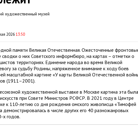
ский художественный музей
мая 2026
13:50
родной памяти Великая Отечественная. Ожесточенные фронтовы
 сводки о них Советского информбюро, на картах – отметки о
шистов территориях. Единение народа во время Великой
евогу за судьбу Родины, напряженное внимание к ходу боев
оей масштабной картине «У карты Великой Отечественной войны
ов (1911–2001).
сесоюзной художественной выставке в Москве картина эта был
искусств при Совете Министров РСФСР. В 2021 году в Центре
ке к 110-летию со дня рождения омского живописца «Тимофей
на демонстрировалась в числе других его 40 разножанровых
-х годов.