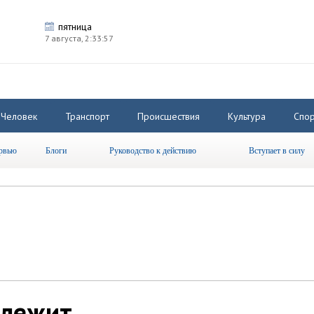
пятница
7 августа,
2:33:58
Человек
Транспорт
Происшествия
Культура
Спор
рвью
Блоги
Руководство к действию
Вступает в силу
длежит