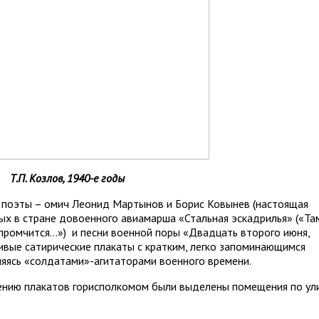
Т.П. Козлов, 1940-е годы
е поэты – омич Леонид Мартынов и Борис Ковынев (настоящая
ых в стране довоенного авиамарша «Стальная эскадрилья» («Та
 промчится…») и песни военной поры «Двадцать второго июня,
ивые сатирические плакаты с кратким, легко запоминающимся
ляясь «солдатами»-агитаторами военного времени.
лению плакатов горисполкомом были выделены помещения по ул