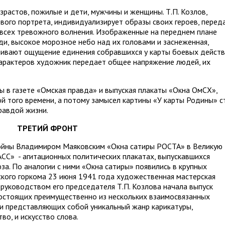
зрастов, пожилые и дети, мужчины и женщины. Т.П. Козлов,
вого портрета, индивидуализирует образы своих героев, перед
всех тревожного волнения. Изображенные на переднем плане
ди, высокое морозное небо над их головами и заснеженная,
ливают ощущение единения собравшихся у карты боевых действ
арактеров художник передает общее напряжение людей, их
ы в газете «Омская правда» и выпуская плакаты «Окна ОмСХ»,
 того времени, а потому замысел картины «У карты Родины» с
равдой жизни.
ТРЕТИЙ ФРОНТ
ойны Владимиром Маяковским «Окна сатиры РОСТА» в Великую
СС» - агитационных политических плакатах, выпускавшихся
а. По аналогии с ними «Окна сатиры» появились в крупных
ского горкома 23 июня 1941 года художественная мастерская
руководством его председателя Т.П. Козлова начала выпуск
состоящих преимущественно из нескольких взаимосвязанных
и представляющих собой уникальный жанр карикатуры,
во, и искусство слова.