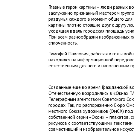
Главные герои картины – люди разных во
заслуженно признанный мастером группо
раздумья каждого в момент общего для 
картины плотно стоящие друг к другу лю
уходящая вдаль городская площадь уси
При всем разнообразии изображенных х
сплоченность.
Тимофей Павлович, работая в годы войн
находился на информационной передовой
естественным для него и наполненным п
Созданные еще во время Гражданской в
Отечественную возродились в «Окнах ТА
Телеграфным агентством Советского Союз
городах. Так, по распоряжению Бюро Ом
местного Союза художников (ОмСХ) под 
собственной серии «Окон» – плакатов, 
рисунков с соответствующими текстами 
совместивший и изобразительное искусст