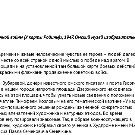
нной войны (У карты Родины)», 1947. Омский музей изобразитель
времени и живые человеческие чувства ее героев – людей дале
вместе со всей страной одной мыслью о победе над врагом. В
площади и на установленной там большой карте боевых действи
красными флажками продвижение советских войск.
 Зубаревой, дочери известного омского писателя и поэта Георг
у, в нашем городе напротив площади Дзержинского находилась
сь на этой площади, чтобы узнать новые сведения о положении
ечатлен Тимофеем Козловым на его тематической картине «У ка
е композиционного решения рождены жизненной конкретностью
чных впечатлений художника и натурных этюдов. Во время
ов ему позировали знакомые. Так, в образе военнослужащего в
спины, художник изобразил своего ученика в Худпроме имени М.А
сца Павла Семеновича Семячкина.