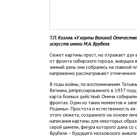
Т.П. Козлов. «У карты Великой Отечестве
искусств имени М.А. Врубеля
Сюжет картины прост, но отражает дух 
от фронта сибирского города, живущих 
зимний день они собрались на главной 
напряженно рассматривают отмеченное 
В годы войны, по воспоминаниям Татьяны
Вяткина, репрессированного в 1937 год
карта боевых действий. Омичи собирали
фронтах. Один из таких моментов и зап
Родины». Простота и естественность е
этого сюжета, созданного на основе ли
написания картины для некоторых образ
серой шинели, фигура которого дана со 
Врубеля – будущего московского живопи