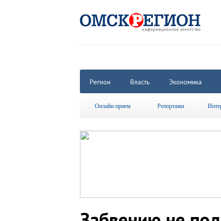
Регион
Власть
Экономика
Онлайн-прием
Репортажи
Инте
Забвению не по