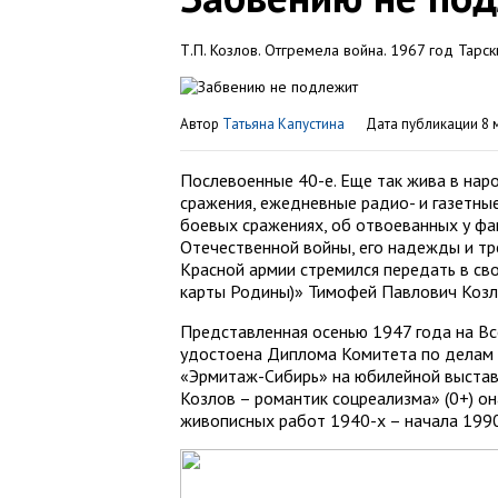
Т.П. Козлов. Отгремела война. 1967 год Тар
Автор
Татьяна Капустина
Дата публикации 8 
Послевоенные 40-е. Еще так жива в на
сражения, ежедневные радио- и газетные
боевых сражениях, об отвоеванных у фа
Отечественной войны, его надежды и тр
Красной армии стремился передать в св
карты Родины)» Тимофей Павлович Козл
Представленная осенью 1947 года на В
удостоена Диплома Комитета по делам 
«Эрмитаж-Сибирь» на юбилейной выстав
Козлов – романтик соцреализма» (0+) о
живописных работ 1940-х – начала 1990