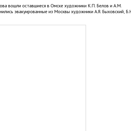
ова вошли оставшиеся в Омске художники К.П. Белов и А.М.
ились эвакуированные из Москвы художники А.Я. Быховский, Б.Н