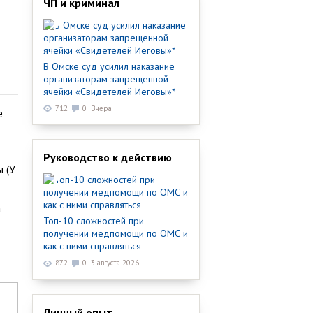
ЧП и криминал
В Омске суд усилил наказание
организаторам запрещенной
ячейки «Свидетелей Иеговы»*
712
0
Вчера
е
Руководство к действию
 (У
а
Топ-10 сложностей при
получении медпомощи по ОМС и
как с ними справляться
872
0
3 августа 2026
Личный опыт