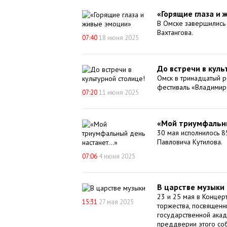
«Горящие глаза и
В Омске завершились 
Вахтангова.
07:40
18 июня 2025
До встречи в куль
Омск в тринадцатый р
фестиваль «Владимир
07:20
11 июня 2025
«Мой триумфальны
30 мая исполнилось 8
Павловича Кутилова.
07:06
4 июня 2025
В царстве музыки
23 и 25 мая в Концер
15:31
27 мая 2025
торжества, посвящен
государственной ака
преддверии этого со