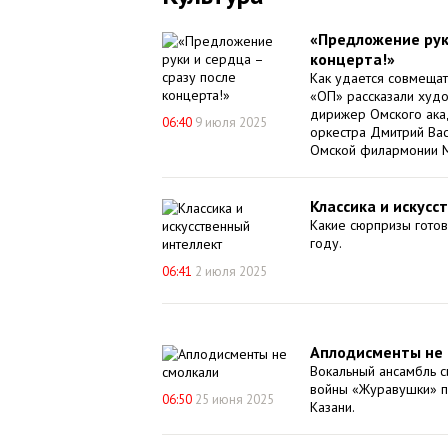
«Предложение руки
концерта!»
Как удается совмещат
«ОП» рассказали худ
дирижер Омского ака
06:40
9 июля 2025
оркестра Дмитрий Васи
Омской филармонии М
Классика и искусс
Какие сюрпризы гото
году.
06:41
2 июля 2025
Аплодисменты не 
Вокальный ансамбль с
войны «Журавушки» п
06:50
25 июня 2025
Казани.