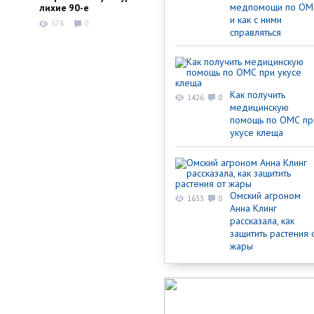
медпомощи по ОМ
лихие 90-е
и как с ними
678
0
справляться
Как получить
1426
0
медицинскую
помощь по ОМС пр
укусе клеща
Омский агроном
1633
0
Анна Клинг
рассказала, как
защитить растения 
жары