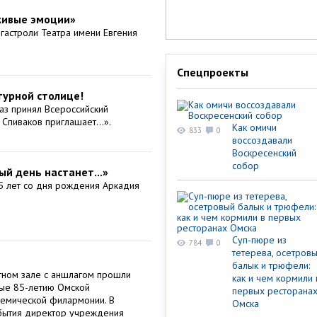
 живые эмоции»
гастроли Театра имени Евгения
Спецпроекты
турной столице!
аз принял Всероссийский
 Спиваков приглашает…».
Как омичи
833
0
воссоздавали
Воскресенский
собор
й день настанет...»
5 лет со дня рождения Аркадия
Суп-пюре из
784
0
тетерева, осетров
балык и трюфели:
тном зале с аншлагом прошли
как и чем кормили 
ные 85-летию Омской
первых ресторана
демической филармонии. В
Омска
бытия директор учреждения