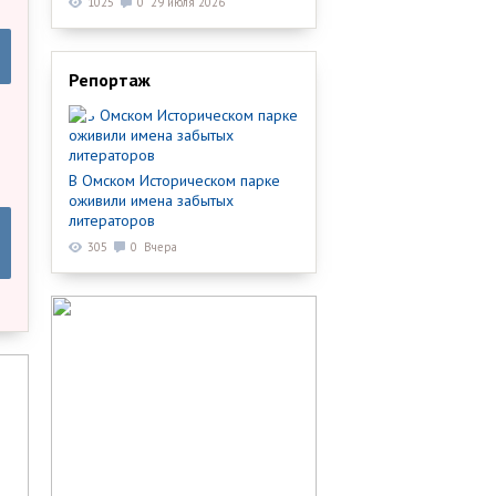
1025
0
29 июля 2026
Репортаж
В Омском Историческом парке
оживили имена забытых
литераторов
305
0
Вчера