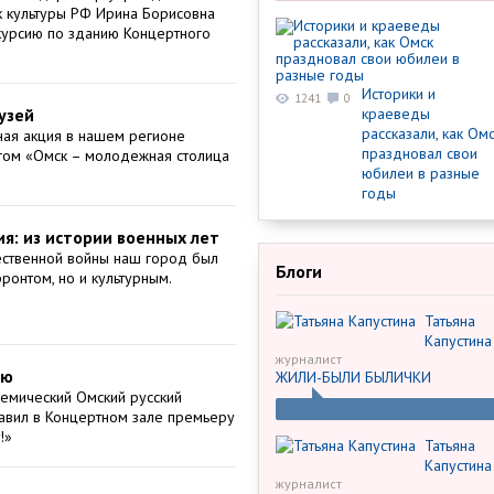
к культуры РФ Ирина Борисовна
курсию по зданию Концертного
Историки и
1241
0
узей
краеведы
рассказали, как Ом
ная акция в нашем регионе
праздновал свои
гом «Омск – молодежная столица
юбилеи в разные
годы
я: из истории военных лет
ественной войны наш город был
Блоги
ронтом, но и культурным.
Татьяна
Капустина
журналист
ею
ЖИЛИ-БЫЛИ БЫЛИЧКИ
емический Омский русский
авил в Концертном зале премьеру
!»
Татьяна
Капустина
журналист