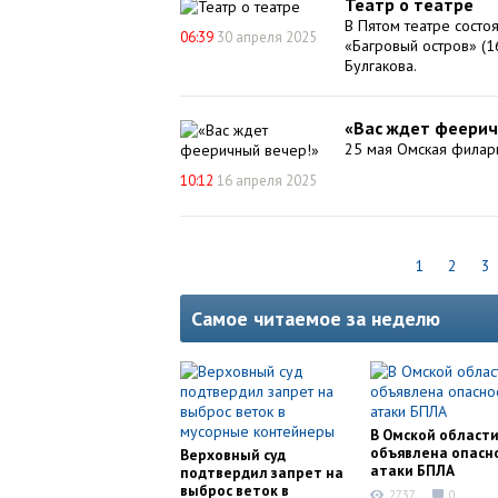
Театр о театре
В Пятом театре состо
06:39
30 апреля 2025
«Багровый остров» (
Булгакова.
«Вас ждет феерич
25 мая Омская филарм
10:12
16 апреля 2025
1
2
3
Самое читаемое за неделю
В Омской област
объявлена опасн
Верховный суд
атаки БПЛА
подтвердил запрет на
выброс веток в
2737
0