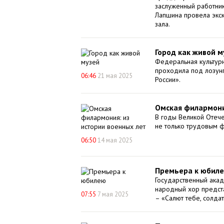
заслуженный работни
Лапшина провела экс
зала.
Город как живой м
Федеральная культур
проходила под лозун
06:46
21 мая 2025
России».
Омская филармони
В годы Великой Отеч
не только трудовым ф
06:50
14 мая 2025
Премьера к юбил
Государственный акад
народный хор предст
07:55
7 мая 2025
– «Салют тебе, солдат