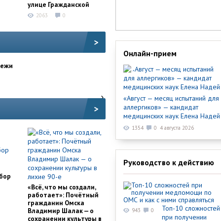
улице Гражданской
2063
0
>
Онлайн-прием
дежи
«Август — месяц испытаний для
аллергиков» — кандидат
>
медицинских наук Елена Надей
1354
0
4 августа 2026
Руководство к действию
обор
«Всё, что мы создали,
работает»: Почётный
гражданин Омска
Топ-10 сложностей
Владимир Шалак — о
943
0
при получении
сохранении культуры в