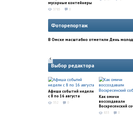
мусорные контейнеры
3785
0
Фоторепортаж
В Омске масштабно отметили День моло
Выбор редактора
Афиша событий недели
с 8 по 16 августа
Как омичи
воссоздавали
352
0
Воскресенский с
833
0