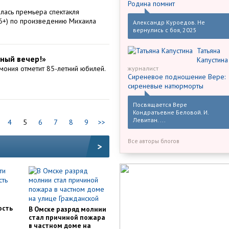
Родина помнит
ялась премьера спектакля
16+) по произведению Михаила
Александр Куроедов. Не
вернулись с боя, 2025
Татьяна
ный вечер!»
Капустина
ония отметит 85-летний юбилей.
журналист
Сиреневое подношение Вере:
сиреневые натюрморты
Посвящается Вере
Кондратьевне Беловой. И.
Левитан. ...
4
5
6
7
8
9
>>
Все авторы блогов
>
и
ость
В Омске разряд молнии
стал причиной пожара
в частном доме на