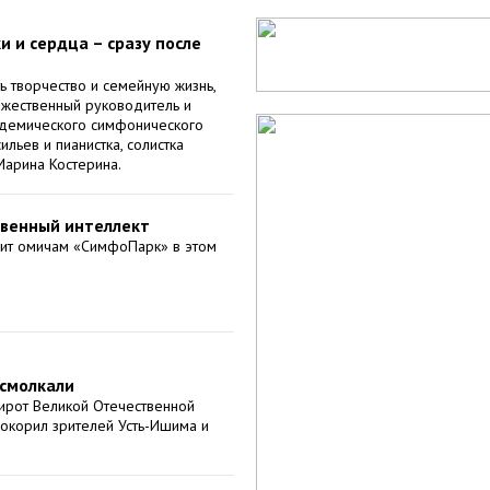
 и сердца – сразу после
ь творчество и семейную жизнь,
ожественный руководитель и
демического симфонического
льев и пианистка, солистка
арина Костерина.
твенный интеллект
вит омичам «СимфоПарк» в этом
смолкали
ирот Великой Отечественной
окорил зрителей Усть-Ишима и