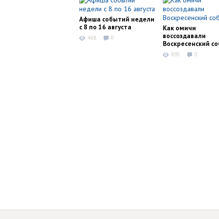
Афиша событий недели
с 8 по 16 августа
Как омичи
воссоздавали
468
0
Воскресенский с
895
0