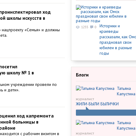
проинспектировал ход
ой школы искусств в
Историки и
1255
0
о нацпроекту «Семья» и должны
краеведы
ета.
рассказали, как Ом
праздновал свои
юбилеи в разные
годы
посетил
ю школу № 1 в
Блоги
льном учреждении провели по
Татьяна
ь и дети».
Капустина
журналист
ЖИЛИ-БЫЛИ БЫЛИЧКИ
оценил ход капремонта
нной больницы в
Татьяна
районе
Капустина
 находится с рабочим визитом в
журналист