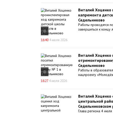
Виталий Хоценко 
капремонта детск
Седельниково
Работы проводятся п
завершиться к концу л

16:40
4 июля 2026
Виталий Хоценко 
отремонтированну
Седельниково
Работы в образовате

нацпроекту «Молодёж
16:27
4 июля 2026
Виталий Хоценко 
центральной райо
Седельниковском 
Глава региона 4 июля