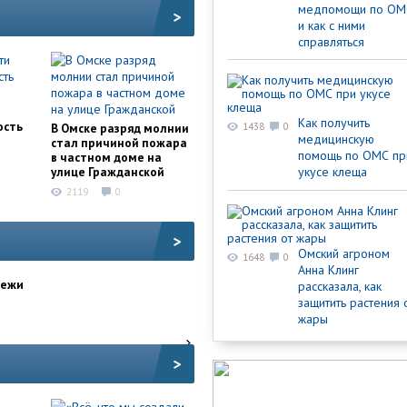
медпомощи по ОМ
>
и как с ними
справляться
и
Как получить
ость
В Омске разряд молнии
1438
0
медицинскую
стал причиной пожара
помощь по ОМС пр
в частном доме на
улице Гражданской
укусе клеща
2119
0
>
Омский агроном
1648
0
Анна Клинг
дежи
рассказала, как
защитить растения 
жары
>