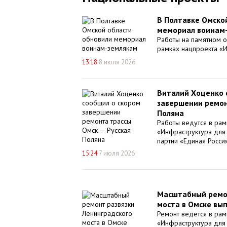
В Полтавке Омско
мемориал воинам
Работы на памятном о
рамках нацпроекта «И
13:18
8 июля 2026
Виталий Хоценко 
завершении ремон
Поляна
Работы ведутся в рам
«Инфраструктура для
партии «Единая Россия
15:24
7 июля 2026
Масштабный ремон
моста в Омске вы
Ремонт ведется в рам
«Инфраструктура для 