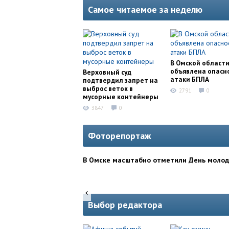
Самое читаемое за неделю
В Омской област
объявлена опасн
Верховный суд
атаки БПЛА
подтвердил запрет на
выброс веток в
2791
0
мусорные контейнеры
3847
0
Фоторепортаж
В Омске масштабно отметили День моло
Выбор редактора