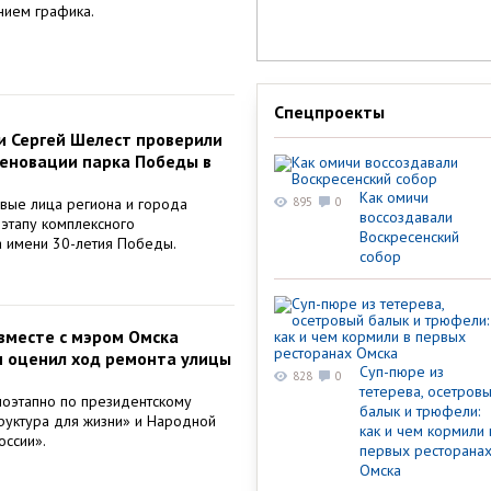
нием графика.
Спецпроекты
и Сергей Шелест проверили
еновации парка Победы в
Как омичи
вые лица региона и города
895
0
воссоздавали
этапу комплексного
Воскресенский
а имени 30-летия Победы.
собор
вместе с мэром Омска
 оценил ход ремонта улицы
Суп-пюре из
828
0
тетерева, осетров
поэтапно по президентскому
балык и трюфели:
руктура для жизни» и Народной
как и чем кормили 
оссии».
первых ресторана
Омска