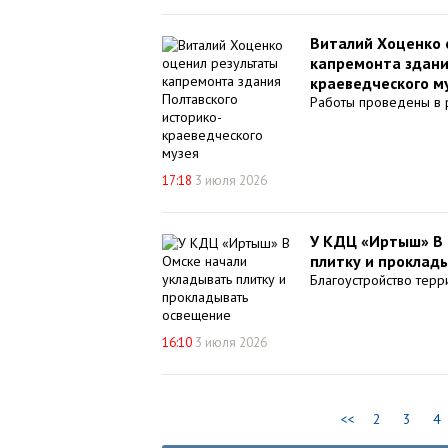
Виталий Хоценко 
капремонта здани
краеведческого м
Работы проведены в 
17:18
3 июля 2026
У КДЦ «Иртыш» В 
плитку и проклад
Благоустройство терр
16:10
3 июля 2026
<<
2
3
4