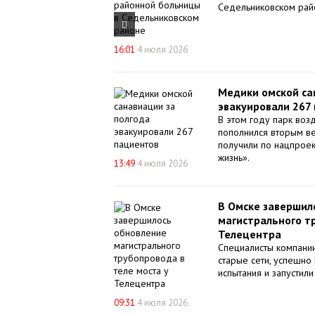
Седельниковском рай

16:01
4 июля 2026
Медики омской са
эвакуировали 267
В этом году парк во
пополнился вторым в
получили по нацпроек
жизнь».
13:49
4 июля 2026
В Омске завершил
магистрального т
Телецентра
Специалисты компани
старые сети, успешно
испытания и запустили
09:31
4 июля 2026