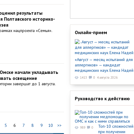
оценил результаты
я Полтавского историко-
узея
рамках нацпроекта «Семья».
Онлайн-прием
«Август — месяц испытаний для
аллергиков» — кандидат
медицинских наук Елена Надей
Омске начали укладывать
ывать освещение
1413
0
4 августа 2026
итории завершат до 1 августа.
Руководство к действию
5
6
7
8
9
10
>>
Топ-10 сложностей
989
0
при получении