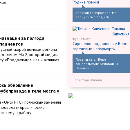
Родина помнит
оне.
Александр Куроедов. Не
вернулись с боя, 2025
Татьяна
Капустина
навиации за полгода
журналист
 пациентов
Сиреневое подношение Вере:
сиреневые натюрморты
здушной скорой помощи региона
ертолетом Ми-8, который медики
ту «Продолжительная и активная
Посвящается Вере
Кондратьевне Беловой. И.
Левитан. ...
Все авторы блогов
ось обновление
рубопровода в теле моста у
и «Омск РТС» полностью заменили
 провели гидравлические
 систему в работу.