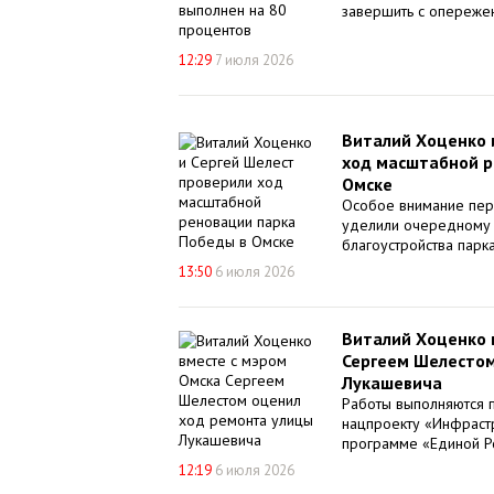
завершить с опереже
12:29
7 июля 2026
Виталий Хоценко 
ход масштабной р
Омске
Особое внимание пер
уделили очередному 
благоустройства парк
13:50
6 июля 2026
Виталий Хоценко 
Сергеем Шелестом
Лукашевича
Работы выполняются 
нацпроекту «Инфраст
программе «Единой Р
12:19
6 июля 2026