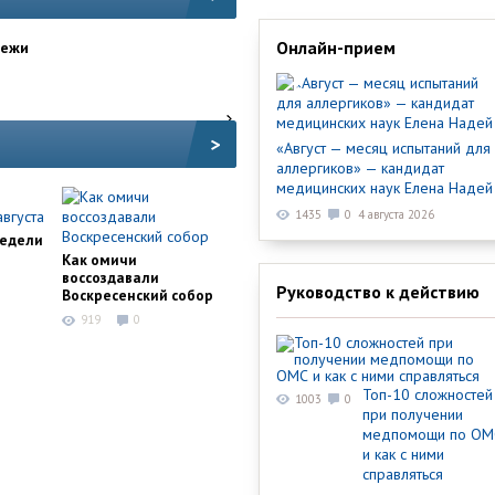
Онлайн-прием
дежи
>
«Август — месяц испытаний для
аллергиков» — кандидат
медицинских наук Елена Надей
1435
0
4 августа 2026
недели
Как омичи
воссоздавали
Руководство к действию
Воскресенский собор
919
0
Топ-10 сложностей
1003
0
при получении
медпомощи по ОМ
и как с ними
справляться