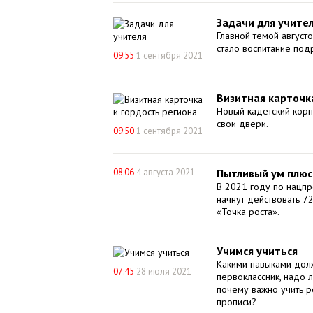
Задачи для учите
Главной темой август
стало воспитание под
09:55
1 сентября 2021
Визитная карточк
Новый кадетский кор
свои двери.
09:50
1 сентября 2021
08:06
4 августа 2021
Пытливый ум плюс
В 2021 году по нацпр
начнут действовать 7
«Точка роста».
Учимся учиться
Какими навыками дол
07:45
28 июля 2021
первоклассник, надо л
почему важно учить ре
прописи?