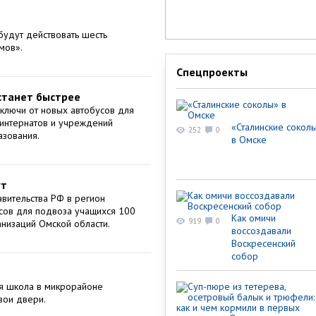
будут действовать шесть
мов».
Спецпроекты
станет быстрее
 ключи от новых автобусов для
 интернатов и учреждений
«Сталинские сокол
252
0
азования.
в Омске
ут
вительства РФ в регион
сов для подвоза учащихся 100
Как омичи
919
0
низаций Омской области.
воссоздавали
Воскресенский
собор
я школа в микрорайоне
вои двери.