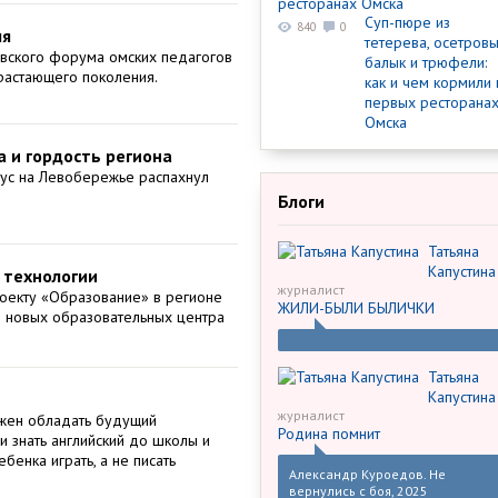
Суп-пюре из
840
0
ля
тетерева, осетров
овского форума омских педагогов
балык и трюфели:
растающего поколения.
как и чем кормили 
первых ресторана
Омска
а и гордость региона
пус на Левобережье распахнул
Блоги
Татьяна
Капустина
 технологии
журналист
оекту «Образование» в регионе
ЖИЛИ-БЫЛИ БЫЛИЧКИ
2 новых образовательных центра
Татьяна
Капустина
журналист
жен обладать будущий
Родина помнит
и знать английский до школы и
бенка играть, а не писать
Александр Куроедов. Не
вернулись с боя, 2025