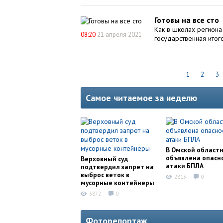
Готовы на все сто
Как в школах региона
08:20
21 апреля 2021
государственная итого
1
2
3
Самое читаемое за неделю
В Омской област
объявлена опасн
Верховный суд
атаки БПЛА
подтвердил запрет на
выброс веток в
2813
0
мусорные контейнеры
3872
0
Фоторепортаж