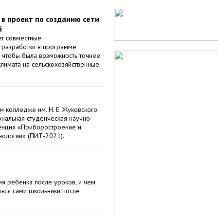
 в проект по созданию сети
й
ет совместные
 разработки в программе
, чтобы была возможность точнее
климата на сельскохозяйственные
 колледже им. Н. Е. Жуковского
нальная студенческая научно-
енция «Приборостроение и
ологии» (ПИТ-2021).
мя ребенка после уроков, и чем
ься сами школьники после