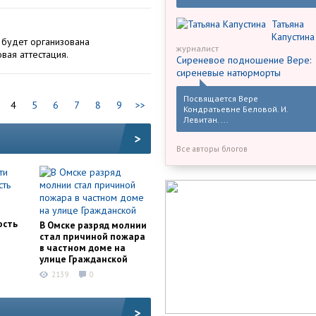
Татьяна
Капустина
 будет организована
журналист
вая аттестация.
Сиреневое подношение Вере:
сиреневые натюрморты
Посвящается Вере
4
5
6
7
8
9
>>
Кондратьевне Беловой. И.
Левитан. ...
>
Все авторы блогов
и
ость
В Омске разряд молнии
стал причиной пожара
в частном доме на
улице Гражданской
2139
0
>