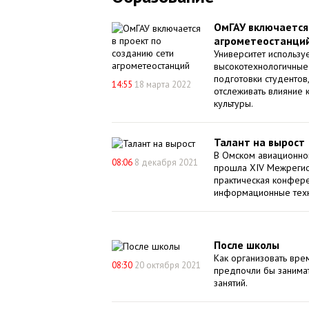
ОмГАУ включается
агрометеостанци
Университет использу
высокотехнологичные
подготовки студентов
14:55
18 марта 2022
отслеживать влияние 
культуры.
Талант на вырост
В Омском авиационном
08:06
8 декабря 2021
прошла XIV Межрегио
практическая конфер
информационные техн
После школы
Как организовать вре
08:30
20 октября 2021
предпочли бы занимат
занятий.