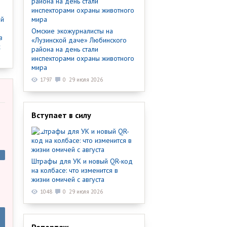
ый
Омские экожурналисты на
в
«Лузинской даче» Любинского
х
района на день стали
инспекторами охраны животного
мира
1797
0
29 июля 2026
Вступает в силу
Штрафы для УК и новый QR-код
на колбасе: что изменится в
жизни омичей с августа
1048
0
29 июля 2026