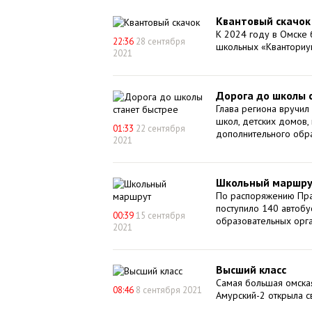
Квантовый скачок
К 2024 году в Омске 
22:36
28 сентября
школьных «Кванториу
2021
Дорога до школы 
Глава региона вручил
школ, детских домов,
01:33
22 сентября
дополнительного обр
2021
Школьный маршр
По распоряжению Пра
поступило 140 автобу
00:39
15 сентября
образовательных орга
2021
Высший класс
Самая большая омска
08:46
8 сентября 2021
Амурский-2 открыла с