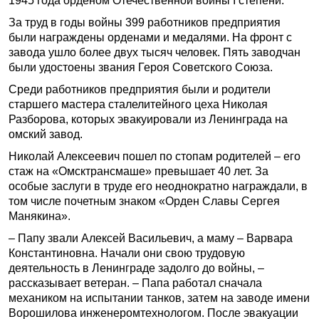
1945 года орденом Оте­чественной войны I степени.
За труд в годы войны 399 работников предприятия
были награждены орденами и медалями. На фронт с
завода ушло более двух тысяч человек. Пять заводчан
были удостоены звания Героя Советского Союза.
Среди работников предприятия были и родители
старшего мастера сталелитейного цеха Николая
Разборова, которых эвакуировали из Ленинграда на
омский завод.
Николай Алексеевич пошел по стопам родителей – его
стаж на «Омсктрансмаше» превышает 40 лет. За
особые заслуги в труде его неоднократно награждали, в
том числе почетным знаком «Орден Славы Сергея
Манякина».
– Папу звали Алексей Васильевич, а маму – Варвара
Константиновна. Начали они свою трудовую
деятельность в Ленинграде задолго до войны, –
рассказывает ветеран. – Папа работал сначала
механиком на испытании танков, затем на заводе имени
Ворошилова инженером­технологом. После эвакуации