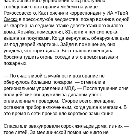
часть областного управления МВД поступило
сообщение о возгорании мебели на улице
Рокоссовского. Как пояснили корреспонденту
ИА «Твой
Омск»
в пресс-службе ведомства, пожар возник в одной
из квартир на седьмом этаже девятиэтажного жилого
дома. Хозяйка помещения, 81-летняя пенсионерка,
вышла за покупками. Когда вернулась, обнаружила дым
из-под дверей квартиры. Зайдя в помещение, она
увидела, что горит диван. Бесстрашная женщина
бросила тушить огонь, соседи в это время вызвали
пожарных.
— По счастливой случайности возгорание не
обернулось большим пожаром, — отметили в
региональном управлении МВД. — После тушения огня
полицейские обнаружили за диваном утюг с
оплавленным проводом. Скорее всего, женщина
оставила прибор включенным, когда ушла в магазин. В
это время в сети произошло короткое замыкание.
Спасатели эвакуировали сорок жильцов дома, из них —
трое детей. За медицинской помощью никто не