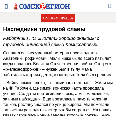
ОМСКАЯ ПРАВДА
Наследники трудовой славы
Работники ПО «Полет» хорошо знакомы с
трудовой династией семьи Комиссаровых.
Основал ее заслуженный ветеран производства
Анатолий Трофимович. Мальчишке было всего пять лет,
когда началась Великая Отечественная война. Отец его
– железнодорожник – нужен был в тылу, мама
заботилась о троих детях, из которых Толя был средним.
– Войну помню плохо, – вспоминает ветеран. – Жили мы
на 4­й Рабочей, где зимой воинская часть проводила
учения. Солдаты протягивали связь, а мы, мальчишки,
за ними наблюдали. Еще врезалась в память колонна
танков, растянувшаяся по улице Кирова. Мы помогали
танкистам разводить костер, чтобы согреться. На наших
глазах строились новые заводы, которые должны были