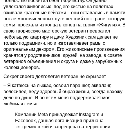
полностью посвятил себя творчеству. Он давно
увлекался живописью, под его кистью на полотнах
оживали красочные пейзажи – они оставались в памяти
после многочисленных путешествий по стране, которую
семья проехала из конца в конец на своих «Жигулях». В
свою творческую мастерскую ветеран превратил
небольшую квартиру и дачу. Художник сам делает не
только подрамники, но и изготавливает рамы с
оригинальным декором. Его живописные произведения
хранятся у родственников, друзей, на заводе, в совете
ветеранов объединения и округа и даже у зарубежных
коллекционеров.
Секрет своего долголетия ветеран не скрывает.
– Я катаюсь на лыжах, освоил парашют, акваланг,
велосипед, веду здоровый образ жизни, всегда нахожу
дело по душе. И во всем меня поддерживает моя
любимая семья!
Компании Meta принадлежат Instagram и
Facebook, данная организация признана
экстремистской и запрещена на территории