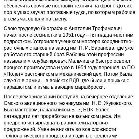
обеспечить срочные поставки техники на фронт. До сих
пор в ушах звучат протяжные гудки, по которым рабочие
в семь часов шли на смену.
Свою трудовую биографию Анатолий Трофимович
начал после семилетки в 1951 году – пятнадцатилетним
подростком. Устроился учеником мастера координатно­
расточных станков на завод им. П. И. Баранова, где уже
работал его старший брат. Рабочих этой профессии
называли «голубая кровь». Мальчишка быстро освоил
процесс производства и уже в 1954 году перешел на ПО
«Полет» расточником в механический цех. Потом была
служба в армии – в войсках ВДВ, где были и прыжки с
парашютом, и изматывающие марш­броски.
После демобилизации поступил на вечернее отделение
Омского авиационного техникума им. Н. Е. Жуковского.
Был мастером, начальником БТЗ, БЦК, более
пятнадцати лет проработал начальником цеха. Им
внедрено четырнадцать рационализаторских
предложений. Умение вникать во все сложности
технологического процесса и ладить с коллегами