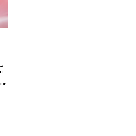
ва
нт
ное