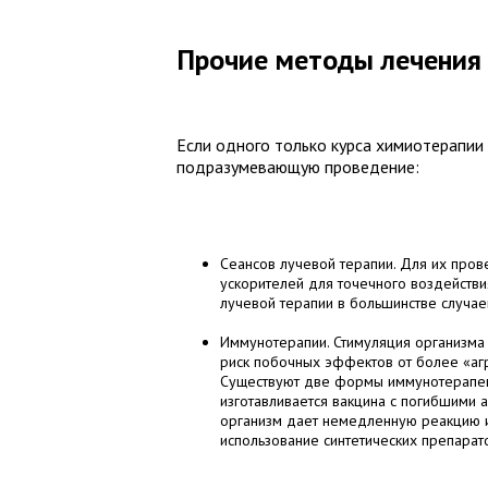
Прочие методы лечения 
Если одного только курса химиотерапии
подразумевающую проведение:
Сеансов лучевой терапии. Для их пр
ускорителей для точечного воздействи
лучевой терапии в большинстве случаев
Иммунотерапии. Стимуляция организма 
риск побочных эффектов от более «агр
Существуют две формы иммунотерапевт
изготавливается вакцина с погибшими 
организм дает немедленную реакцию и
использование синтетических препара