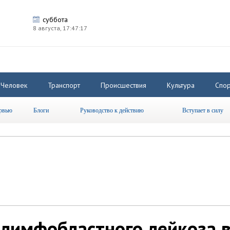
суббота
8 августа,
17:47:18
Человек
Транспорт
Происшествия
Культура
Спор
рвью
Блоги
Руководство к действию
Вступает в силу
 лимфобластного лейкоза 