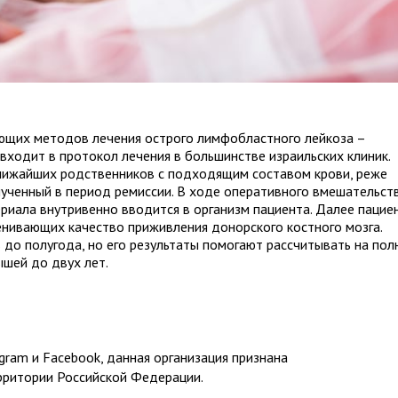
ующих методов лечения острого лимфобластного лейкоза –
 входит в протокол лечения в большинстве израильских клиник.
ближайших родственников с подходящим составом крови, реже
лученный в период ремиссии. В ходе оперативного вмешательст
риала внутривенно вводится в организм пациента. Далее пацие
нивающих качество приживления донорского костного мозга.
до полугода, но его результаты помогают рассчитывать на пол
шей до двух лет.
ram и Facebook, данная организация признана
рритории Российской Федерации.