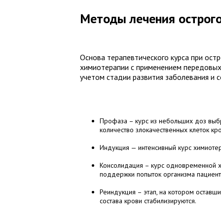
Методы лечения острого
Основа терапевтического курса при ост
химиотерапии с применением передовых 
учетом стадии развития заболевания и с
Профаза – курс из небольших доз выб
количество злокачественных клеток кро
Индукция — интенсивный курс химиотер
Консолидация – курс одновременной хи
поддержки попыток организма пациента
Реиндукция – этап, на котором оставш
состава крови стабилизируются.