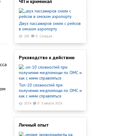
ЧП и криминал
Двух пассажиров сняли с рейсов
в омском аэропорту
285
0
Сегодня
Руководство к действию
сса
Топ-10 сложностей при
том
получении медпомощи по ОМС и
как с ними справляться
1014
0
3 августа 2026
Личный опыт