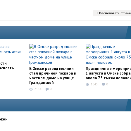
Распечатать стран
асти
асность
В Омске разряд молнии
Праздничные меропри
стал причиной пожара в
1 августа в Омске собр
частном доме на улице
около 75 тысяч челове
Гражданской
1645
0
2154
0
дежи