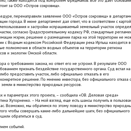
естно, также находится под контролем Фридманов. Все это дает основан
стоит за ООО «Остров сокровищ».
оцедуре, перенаправили заявление ООО «Остров сокровищ» в департам
ции города. В июне департамент дал ответ, что в соответствии с картой
лепользования и застройки испрашиваемый земельный участок опреде
участки, согласно Градостроительному кодексу РФ, стандартные регламе
формации мэрии, решение о размещении парка на этой территории не мо
ствии с Водным кодексом Российской Федерации река Иртыш находится в
ные полномочия в области водных объектов на территории региона
ов и экологии Омской области.
а о требованиях закона, но ответ его не устроил. В результате ООО
ебованием признать бездействие государственного органа. Суд встал на
 либо предоставить участок, либо официально отказать в его
 конкретное решение. По мнению инвестора, без официального отказа 
и земли в министерство природных ресурсов.
ах и параметрах этого проекта, – сообщила «ОВ. Деловая среда»
на Хуторненко. – На мой взгляд, еще есть шансы получить в пользова
 нас. Возможно, мы обратимся по этому поводу в министерство природн
 того чтобы совершать какие-либо дальнейшие шаги, без официального
ешили обратиться в суд.
тием событий.