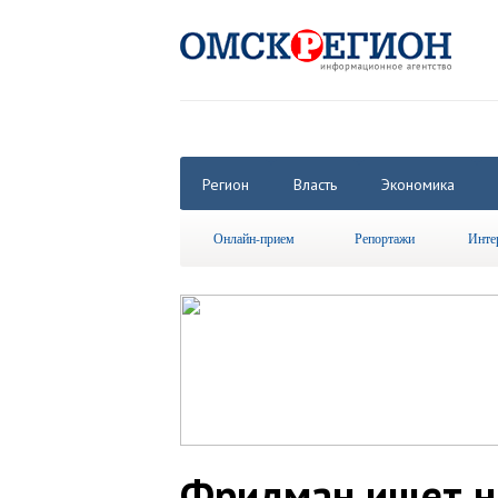
Регион
Власть
Экономика
Онлайн-прием
Репортажи
Инте
Фридман ищет н