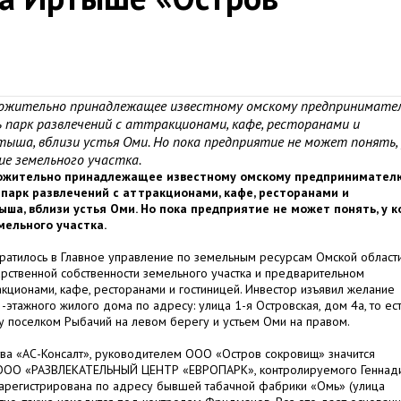
ложительно принадлежащее известному омскому предпринимате
 парк развлечений с аттракционами, кафе, ресторанами и
тыша, вблизи устья Оми. Но пока предприятие не может понять, 
ие земельного участка.
ложительно принадлежащее известному омскому предпринимател
парк развлечений с аттракционами, кафе, ресторанами и
ыша, вблизи устья Оми. Но пока предприятие не может понять, у к
мельного участка.
атилось в Главное управление по земельным ресурсам Омской области
рственной собственности земельного участка и предварительном
акционами, кафе, ресторанами и гостиницей. Инвестор изъявил желание
-этажного жилого дома по адресу: улица 1-я Островская, дом 4а, то ест
 поселком Рыбачий на левом берегу и устьем Оми на правом.
тва «АС-Консалт», руководителем ООО «Остров сокровищ» значится
й ООО «РАЗВЛЕКАТЕЛЬНЫЙ ЦЕНТР «ЕВРОПАРК», контролируемого Геннад
зарегистрирована по адресу бывшей табачной фабрики «Омь» (улица