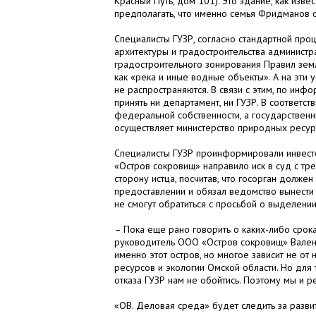
Красный Путь, дом 101). Это здание, как изв
предполагать, что именно семья Фридманов 
Специалисты ГУЗР, согласно стандартной пр
архитектуры и градостроительства администра
градостроительного зонирования Правил зем
как «река и иные водные объекты». А на эти 
не распространяются. В связи с этим, по ин
принять ни департамент, ни ГУЗР. В соответ
федеральной собственности, а государствен
осуществляет министерство природных ресурс
Специалисты ГУЗР проинформировали инвестор
«Остров сокровищ» направило иск в суд с тр
сторону истца, посчитав, что госорган должен
предоставлении и обязал ведомство вынести
не смогут обратиться с просьбой о выделени
– Пока еще рано говорить о каких-либо срок
руководитель ООО «Остров сокровищ» Валенти
именно этот остров, но многое зависит не от
ресурсов и экологии Омской области. Но для
отказа ГУЗР нам не обойтись. Поэтому мы и р
«ОВ. Деловая среда» будет следить за разви