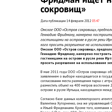
сокровищ»
Дата публикации 14 февраля 2012
05:47
Омское ООО «Остров сокровищ», предпо
Геннадию Фридману, намерено построить
гостиницами на острове в русле реки Ир
кого просить разрешение на использован
Омское ООО «Остров сокровищ», предпо
Геннадию Фридману, намерено построить 
гостиницами на острове в русле реки Ирт
просить разрешение на использование зе
В мае 2011 года ООО «Остров сокровищ» обр
заявлением о выборе находящегося в госуда
согласовании места размещения парка с аттр
разместить объект на 400 метров восточнее 2
острове в русле Иртыша, находящемся между
Согласно базе данных коллекторского агентс
Валентина Хуторненко, она же управляющи
и Ильей Фридманами. Кроме того, компания 