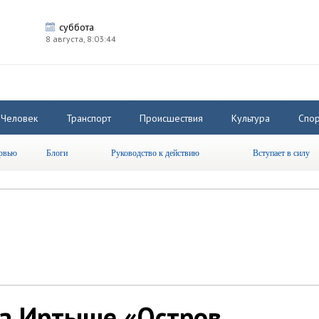
суббота
8 августа,
8:03:44
Человек
Транспорт
Происшествия
Культура
Спор
рвью
Блоги
Руководство к действию
Вступает в силу
а Иртыше «Остров