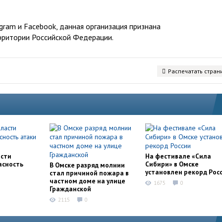
ram и Facebook, данная организация признана
рритории Российской Федерации.
Распечатать стран
асти
На фестивале «Сила
асность
Сибири» в Омске
В Омске разряд молнии
установлен рекорд Рос
стал причиной пожара в
частном доме на улице
1675
0
Гражданской
2115
0