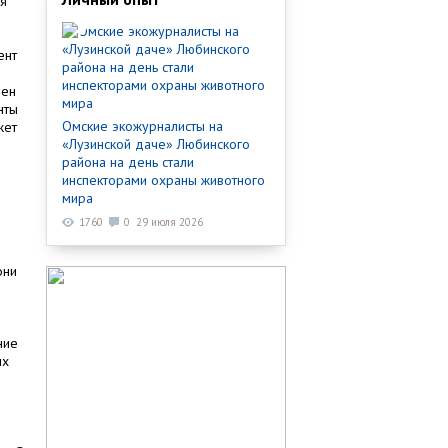
ия
ент
лен
нты
Омские экожурналисты на
жет
«Лузинской даче» Любинского
района на день стали
инспекторами охраны животного
мира
1760
0
29 июля 2026
они
ние
ых