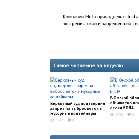
Компании Meta принадлежат Instag
экстремистской и запрещена на те
Самое читаемое за неделю
В Омской обл
объявлена оп
Верховный суд подтвердил
атаки БПЛА
запрет на выброс веток в
мусорные контейнеры
2788
0
3842
0