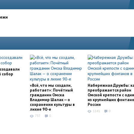
дежи
ссоздавали
й собор
«Всё, что мы создали,
Набережная Дружбы: к
работает»: Почётный
преображается район
гражданин Омска
Омской крепости с одн
Владимир Шалак — о
из крупнейших фонтано
сохранении культуры в
России
лихие 90-е
1141
0
737
0