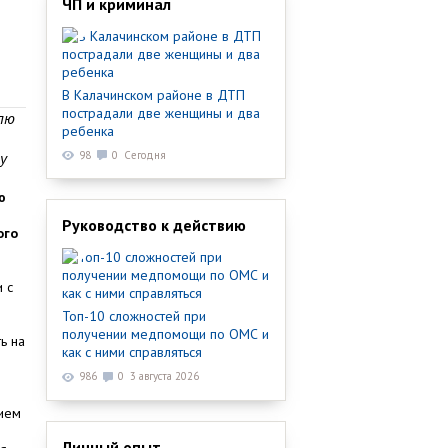
ЧП и криминал
В Калачинском районе в ДТП
пострадали две женщины и два
лю
ребенка
у
98
0
Сегодня
ю
Руководство к действию
ого
 с
Топ-10 сложностей при
получении медпомощи по ОМС и
ь на
как с ними справляться
986
0
3 августа 2026
ием
Личный опыт