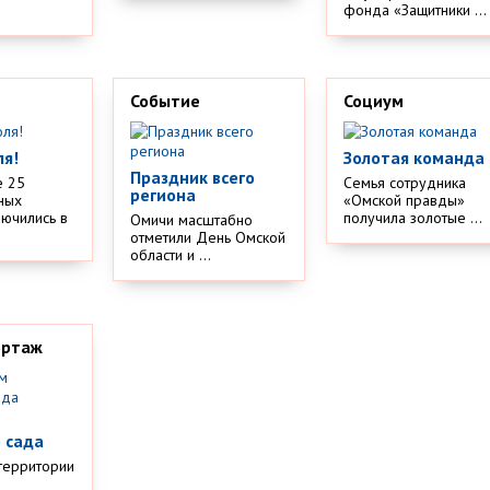
.
фонда «Защитники ...
Событие
Социум
ля!
Золотая команда
Праздник всего
е 25
Семья сотрудника
региона
ных
«Омской правды»
лючились в
получила золотые ...
Омичи масштабно
отметили День Омской
области и ...
ортаж
м
 сада
территории