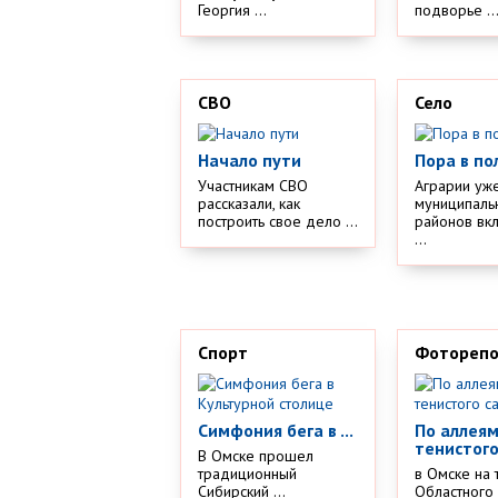
Георгия ...
подворье ..
СВО
Село
Начало пути
Пора в по
Участникам СВО
Аграрии уж
рассказали, как
муниципаль
построить свое дело ...
районов вк
...
Спорт
Фотореп
Симфония бега в ...
По аллея
тенистого
В Омске прошел
традиционный
в Омске на 
Сибирский ...
Областного