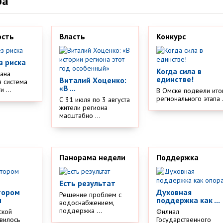
ра
ость
Власть
Конкурс
з риска
Когда сила в
дана
единстве!
Виталий Хоценко:
 система
«В ...
 ...
В Омске подвели ито
регионального этапа .
С 31 июля по 3 августа
жители региона
масштабно ...
Панорама недели
Поддержка
Есть результат
тором
Духовная
Решение проблем с
м
поддержка как ...
водоснабжением,
поддержка ...
ской
Филиал
вилось
Государственного