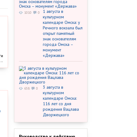
1 августа в
1010
0
культурном
календаре Омска: у
Речного вокзала был
открыт памятный
знак основателям
города Омска –
монумент
«Держава»
ги
..
3 августа в
658
0
культурном
календаре Омска:
116 лет со дня
рождения Вацлава
Дворжецкого
Руководство к действию