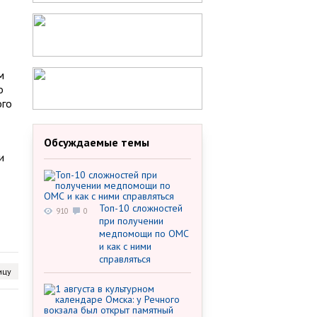
м
о
ого
Обсуждаемые темы
и
Топ-10 сложностей
910
0
при получении
медпомощи по ОМС
и как с ними
справляться
ицу