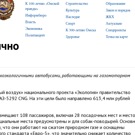
К 100-летию «Омской
Строительство
Образование
правды»
Культура
Закон и порядок
Информбюро
Наследие
ЖКХ
Власть
Спорт
Актуально
Экономика
К 300-летию Омска
Спецпроекты
Политакцент
Здоровье
Точка на карте
ично
окоэкологичными автобусами, работающими на газомоторном
ый воздух» национального проекта «Экология» правительство
АЗ-5292 CNG. На эти цели было направлено 613,4 млн рублей
вмещают 108 пассажиров, включая 28 посадочных мест и мест
пециальные места предусмотрены и для собак-поводырей. Основн
, что они работают на сжатом природном газе и оснащены
го стандарта «Евро-5», что значительно снижает количество