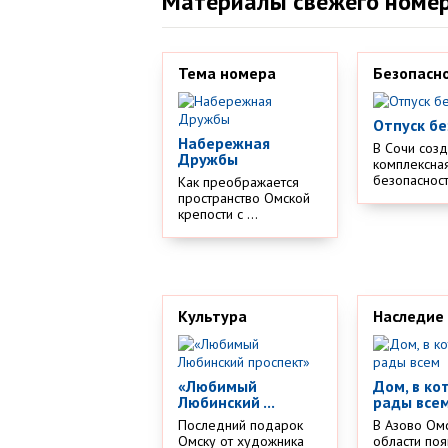
Материалы свежего номе
Тема номера
Безопасн
Отпуск бе
Набережная
В Сочи соз
Дружбы
комплексная
безопасности
Как преображается
пространство Омской
крепости с ...
Культура
Наследие
«Любимый
Дом, в ко
Любинский ...
рады все
Последний подарок
В Азово Ом
Омску от художника
области поя