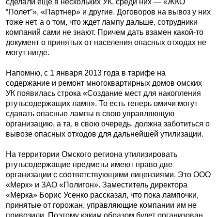
сделали еще в нескольких УК, среди них — «ЖКО
“Полет”», «Партнер» и другие. Договоров на вывоз у них
тоже нет, а о том, что ждет лампу дальше, сотрудники
компаний сами не знают. Причем дать взамен какой-то
документ о принятых от населения опасных отходах не
могут нигде.
Напомню, с 1 января 2013 года в тарифе на
содержание и ремонт многоквартирных домов омских
УК появилась строка «Создание мест для накопления
ртутьсодержащих ламп». То есть теперь омичи могут
сдавать опасные лампы в свою управляющую
организацию, а та, в свою очередь, должна заботиться о
вывозе опасных отходов для дальнейшей утилизации.
На территории Омского региона утилизировать
ртутьсодержащие предметы имеют право две
организации с соответствующими лицензиями. Это ООО
«Мерк» и ЗАО «Полигон». Заместитель директора
«Мерка» Борис Усенко рассказал, что пока лампочки,
принятые от горожан, управляющие компании им не
привозили. Поэтому каким образом будет организован