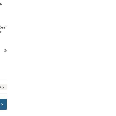
бы
бьет
.
©
ицу
>