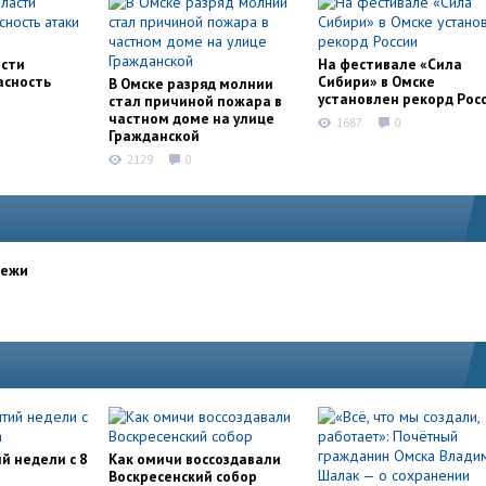
асти
На фестивале «Сила
асность
Сибири» в Омске
В Омске разряд молнии
установлен рекорд Рос
стал причиной пожара в
частном доме на улице
1687
0
Гражданской
2129
0
дежи
й недели с 8
Как омичи воссоздавали
Воскресенский собор