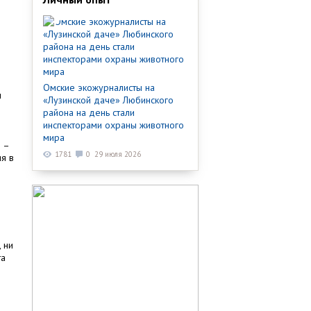
Омские экожурналисты на
м
«Лузинской даче» Любинского
района на день стали
инспекторами охраны животного
мира
 –
1781
0
29 июля 2026
ия в
 ни
та