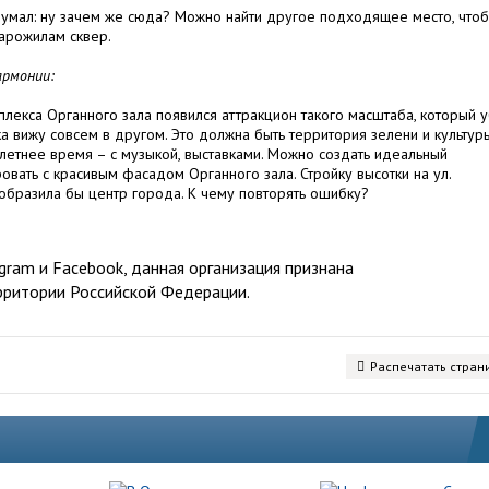
одумал: ну зачем же сюда? Можно найти другое подходящее место, что
тарожилам сквер.
армонии:
плекса Органного зала появился аттракцион такого масштаба, который у
а вижу совсем в другом. Это должна быть территория зелени и культуры
летнее время – с музыкой, выставками. Можно создать идеальный
вать с красивым фасадом Органного зала. Стройку высотки на ул.
зобразила бы центр города. К чему повторять ошибку?
ram и Facebook, данная организация признана
рритории Российской Федерации.
Распечатать стран