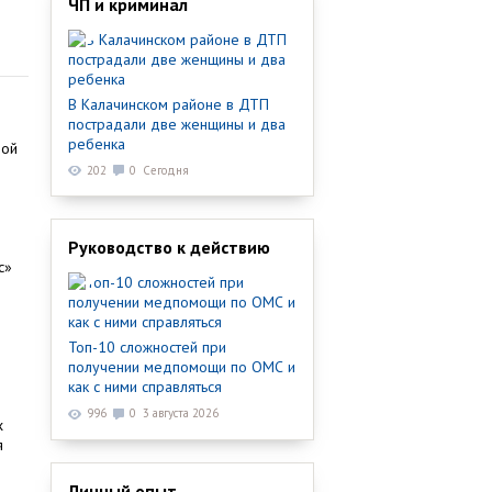
ЧП и криминал
В Калачинском районе в ДТП
пострадали две женщины и два
ребенка
бой
202
0
Сегодня
Руководство к действию
с»
Топ-10 сложностей при
получении медпомощи по ОМС и
как с ними справляться
996
0
3 августа 2026
х
я
Личный опыт