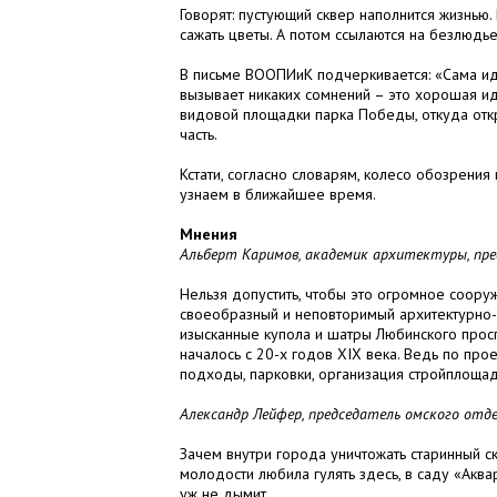
Говорят: пустующий сквер наполнится жизнью.
сажать цветы. А потом ссылаются на безлюдье
В письме ВООПИиК подчеркивается: «Сама ид
вызывает никаких сомнений – это хорошая ид
видовой площадки парка Победы, откуда откр
часть.
Кстати, согласно словарям, колесо обозрения
узнаем в ближайшее время.
Мнения
Альберт Каримов, академик архитектуры, пр
Нельзя допустить, чтобы это огромное соору
своеобразный и неповторимый архитектурно-
изысканные купола и шатры Любинского проспе
началось с 20-х годов ХIХ века. Ведь по про
подходы, парковки, организация стройплощад
Александр Лейфер, председатель омского отде
Зачем внутри города уничтожать старинный с
молодости любила гулять здесь, в саду «Акв
уж не дымит.