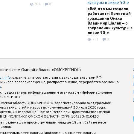
907
0
«Всё, что мы создали,
работает»: Почётный
гражданин Омска
Владимир Шалак — о
сохранении культуры в
лихие 90-е
751
0
авительстве Омской области «ОМСКРЕГИОН»
on.info
, охраняется в соответствии с законодательством РФ.
ом числе воспроизведение, распространение, переработка возможно
o
.
nfo, представлены информационным агентством «Информационное
ОМСКРЕГИОН»
 Омской области «ОМСКРЕГИОН» зарегистрировано Федеральной
ных технологий и массовых коммуникаций 30 июля 2020 года.
едитель «Информационное агентство при Правительстве Омской
ННЕЙ ПОЛИТИКИ ОМСКОЙ ОБЛАСТИ (ОГРН 1045504010420)
е подлежащую просмотру лицам младше 18 лет. Сайт не несет
риалов.
ендательные технологии (информационные технологии