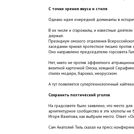
С точки зрения вкуса и стиля
Однако идея очередной доминанты в историч
В их числе и старожилы, и известные деятели 
держал.
Президиум омского отделения Всероссийског
заседании принял протестное письмо против с
Оно направлено председателю горсовета Гали
Нет, никто не против эффектного аттракцион
визитной карточкой Омска, изящной Серафимо-
стилях модерн, барокко, неорусском.
А тут появляется супертехнологичный хайтек
Сохранить поэтический уголок
На градсовете было заявлено, что место для
архитектурное сообщество в эти хлопоты не 
Игоря Вахитова, как выбрали место. Ответ: 
Сам Анатолий Тиль сказал на пресс-конференц