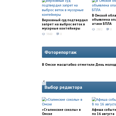
В Омской обл
объявлена оп
Верховный суд подтвердил
атаки БПЛА
запрет на выброс веток в
мусорные контейнеры
2802
0
3860
0
Фоторепортаж
В Омске масштабно отметили День моло
Выбор редактора
«Сталинские соколы» в
Афиша событи
Омске
по 16 августа