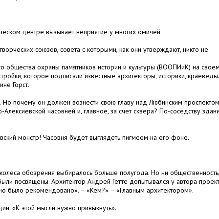
еском центре вызывает неприятие у многих омичей.
творческих союзов, совета с которыми, как они утверждают, никто не
о общества охраны памятников истории и культуры (ВООПИиК) на свое
тройки, которое подписали известные архитекторы, историки, краеведы.
не Горст.
а. Но почему он должен вознести свою главу над Любинским проспектом
Алексиевской часовней и, главное, за счет сквера? По-соседству здан
овский монстр! Часовня будет выглядеть пигмеем на его фоне.
 колеса обозрения выбиралось больше полугода. Но ни общественность,
были посвящены. Архитектор Андрей Гетте допытывался у автора проек
«Оно было рекомендовано». – «Кем?» – «Главным архитектором».
ии: «К этой мысли нужно привыкнуть».