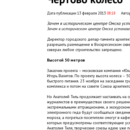
Дата публикации 13 февраля 2013
08:18
Авто
Зачем в историческом центре Омска ус
Зачем в историческом центре Омска устана
Директор городского депар-тамента архитект
разрешить размещение в Воскресенском сквер
скверах любое строительство запрещено.
Высотой 50 метров
Заказчик проекта – московская компания «Юк
Игорь Вахитов. По проекту высота колеса – 
быстрого питания. 23 ноября на заседании г
комплекса и потом на совете Союза архитек
Но Анатолий Тиль продолжает настаивать на
журналистов в преимуществах своего решения
экстремальными аттракционами, а экскурсион
электронного гида будут сообщаться сведени
мороза, а погреться посетители смогут в кафе
которых предусмотрены соответствующие усло
Анатолия Тиля, творческие союзы идею уже 