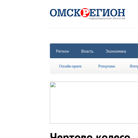
Регион
Власть
Экономика
Онлайн-прием
Репортажи
Инте
Чертово колесо