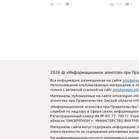
134
0
488
0
2026 © «Информационное агентство при Пр
Вся информация, размещенная на сайте
omskregi
Использование опубликованных материалов, в т
только с активной ссылкой на сайт
omskregion.inf
Материалы, публикуемые на сайте omskregion.i
агентство при Правительстве Омской области «
«Информационное агентство при Правительстве
службой по надзору в сфере связи, информацион
Регистрационный номер ИА № ФС 77 - 78572. Учр
области "ОМСКРЕГИОН"»: МИНИСТЕРСТВО ВНУТРЕ
Материалы сайта могут содержать информацию, н
ответственности за содержание рекламных мате
На информационном ресурсе применяются реком