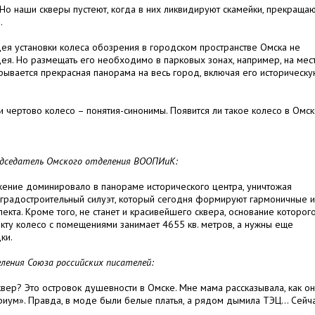
 Но наши скверы пустеют, когда в них ликвидируют скамейки, прекраща
.
ея установки колеса обозрения в городском пространстве Омска не
ея. Но размещать его необходимо в парковых зонах, например, на мес
ывается прекрасная панорама на весь город, включая его историческ
 и чертово колесо – понятия-синонимы. Появится ли такое колесо в Омск
едседатель Омского отделения ВООПИиК:
жение доминировало в панораме исторического центра, уничтожая
градостроительный силуэт, который сегодня формируют гармоничные и
кта. Кроме того, не станет и красивейшего сквера, основание которог
екту колесо с помещениями занимает 4655 кв. метров, а нужны еще
ки.
ления Союза российских писателей:
квер? Это островок душевности в Омске. Мне мама рассказывала, как он
ариум». Правда, в моде были белые платья, а рядом дымила ТЭЦ… Сейч