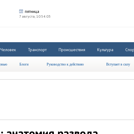
пятница
7 августа,
10:54:03
Человек
Транспорт
Происшествия
Культура
Спор
рвью
Блоги
Руководство к действию
Вступает в силу
: анатомия развода