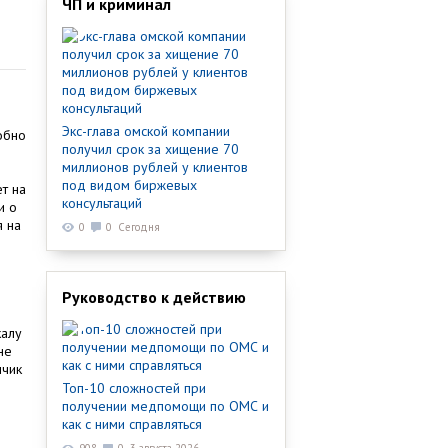
ЧП и криминал
Экс-глава омской компании
обно
получил срок за хищение 70
миллионов рублей у клиентов
под видом биржевых
т на
консультаций
и о
я на
0
0
Сегодня
Руководство к действию
калу
не
нчик
Топ-10 сложностей при
получении медпомощи по ОМС и
как с ними справляться