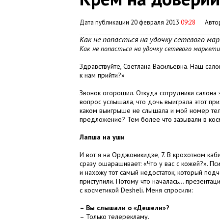
Дата публикации 20 февраля 2013
09:28
Авто
Как не попасться на удочку сетевого ма
Как не попасться на удочку сетевого маркети
Здравствуйте, Светлана Васильевна. Наш сал
к нам прийти?»
Звонок огорошил. Откуда сотрудники салона 
вопрос услышала, что дочь выиграла этот приз
каком выигрыше не слышала и мой номер теле
предложение? Тем более что зазывали в кос
Лапша на уши
И вот я на Орджоникидзе, 7. В крохотном ка
сразу ошарашивает: «Что у вас с кожей?». Пс
и нахожу тот самый недостаток, который под
приступили. Потому что началась… презента
с косметикой Desheli. Меня спросили:
– Вы слышали о «Дешели»?
– Только телерекламу.