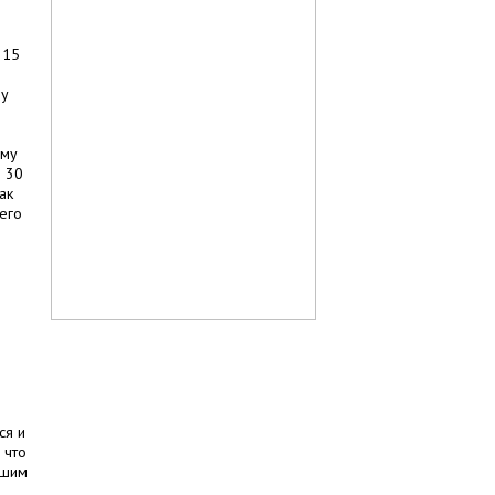
 15
 у
ому
е 30
ак
его
ся и
 что
ашим