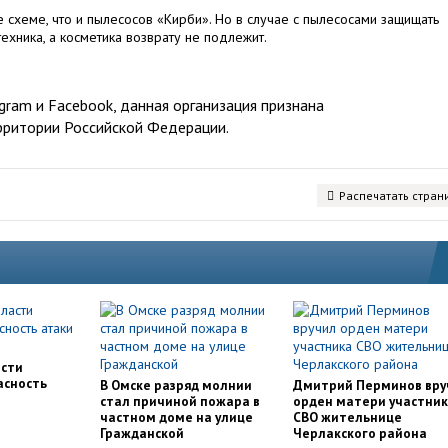
схеме, что и пылесосов «Кирби». Но в случае с пылесосами защищать
ехника, а косметика возврату не подлежит.
ram и Facebook, данная организация признана
рритории Российской Федерации.
Распечатать стран
асти
асность
В Омске разряд молнии
Дмитрий Перминов вру
стал причиной пожара в
орден матери участни
частном доме на улице
СВО жительнице
Гражданской
Черлакского района