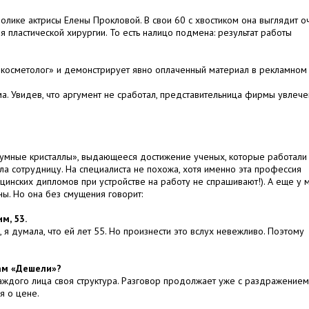
 ролике актрисы Елены Прокловой. В свои 60 с хвостиком она выглядит о
я пластической хирургии. То есть налицо подмена: результат работы
 «косметолог» и демонстрирует явно оплаченный материал в рекламном
ма. Увидев, что аргумент не сработал, представительница фирмы увлеч
умные кристаллы», выдающееся достижение ученых, которые работали
ла сотрудницу. На специалиста не похожа, хотя именно эта профессия
цинских дипломов при устройстве на работу не спрашивают!). А еще у 
ы. Но она без смущения говорит:
м, 53.
 я думала, что ей лет 55. Но произнести это вслух невежливо. Поэтому
ам «Дешели»?
 каждого лица своя структура. Разговор продолжает уже с раздражением
я о цене.