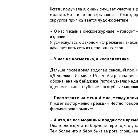
Кстати, подумала я, очень смущает участие в
молодо. Но – и это не скрывалось – благодар
хирургов приписывается чудо-косметике.
– О нас писали в омском журнале, – говорит
издании.
Я усмехнулась: с Законом «О рекламе» знако
начинает вить сеть из непонятных слов.
– У нас не косметика, а космецевтика…
Дальше последовал водопад сенсаций про «
«Дешели» в Израиле 15 лет! А я рассматрива
обозначена на бейджике (потом узнала: меди
«дешелистки» – глубокие носогубные морщин
– Посмотрите на меня. А мне, между прочи
И ждет восторженной реакции. Честно говоря,
формулирую помягче:
– А что, не все морщины поддаются крем
Она теряется, что-то бормочет про то, что у
Тем более что я беру быка за рога, спрашива