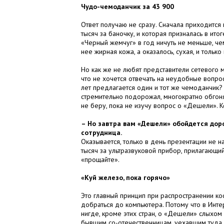
Чудо-чемоданчик за 43 900
Ответ получаю не сразу. Сначала приходитс
тысяч за баночку, и которая призналась в ито
«Черный жемчуг» в год ничуть не меньше, че
нее жирная кожа, а оказалось, сухая, и тольк
Но как же не любят представители сетевого
что не хочется отвечать на неудобные вопрос
лет предлагается один и тот же чемоданчик? 
стремительно подорожал, многократно обгоня
не беру, пока не изучу вопрос о «Дешели». 
– Но завтра вам «Дешели» обойдется дор
сотрудница.
Оказывается, только в день презентации не на
тысяч за ультразвуковой прибор, прилагающий
«прощайте».
«Куй железо, пока горячо»
Это главный принцип при распространении ко
добраться до компьютера. Потому что в Интер
нигде, кроме этих стран, о «Дешели» слыхом
бывшим со-отечественницам, уехавшим туда н