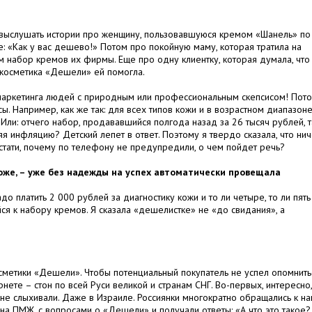
я выслушать истории про женщину, пользовавшуюся кремом «Шанель» по
ге: «Как у вас дешево!» Потом про покойную маму, которая тратила на
м набор кремов их фирмы. Еще про одну клиентку, которая думала, что
о косметика «Дешели» ей помогла.
 маркетинга людей с природным или профессиональным скепсисом! Пот
ы. Например, как же так: для всех типов кожи и в возрастном диапазон
Или: отчего набор, продававшийся полгода назад за 26 тысяч рублей, т
я инфляцию? Детский лепет в ответ. Поэтому я твердо сказала, что нич
Кстати, почему по телефону не предупредили, о чем пойдет речь?
оже, – уже без надежды на успех автоматически провещала
до платить 2 000 рублей за диагностику кожи и то ли четыре, то ли пять
ся к набору кремов. Я сказала «дешелистке» не «до свидания», а
сметики «Дешели». Чтобы потенциальный покупатель не успел опомнить
нете – стон по всей Руси великой и странам СНГ. Во-первых, интересно,
 не слыхивали. Даже в Израиле. Россиянки многократно обращались к н
а ПМЖ, с вопросами о «Дешели» и получали ответы: «А что это такое?