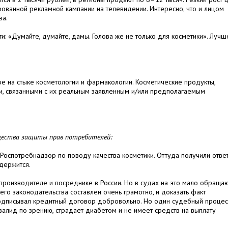
рованной рекламной кампании на телевидении. Интересно, что и лицом
ва.
и: «Думайте, думайте, дамы. Голова же не только для косметики». Лучш
е на стыке косметологии и фармакологии. Косметические продукты,
, связанными с их реальным заявленным и/или предполагаемым
щества защиты прав потребителей:
Роспотребнадзор по поводу качества косметики. Оттуда получили ответ
одержится.
роизводителе и посреднике в России. Но в судах на это мало обраща
го законодательства составлен очень грамотно, и доказать факт
одписывал кредитный договор добровольно. Но один судебный процес
нвалид по зрению, страдает диабетом и не имеет средств на выплату