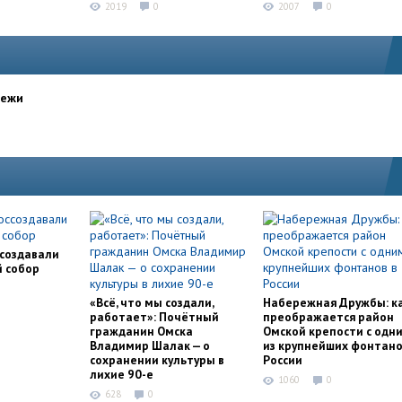
2019
0
2007
0
дежи
ссоздавали
й собор
«Всё, что мы создали,
Набережная Дружбы: к
работает»: Почётный
преображается район
гражданин Омска
Омской крепости с одн
Владимир Шалак — о
из крупнейших фонтано
сохранении культуры в
России
лихие 90-е
1060
0
628
0