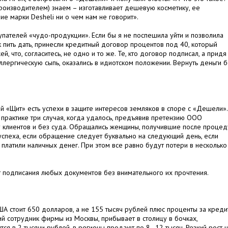
оизводителем) знаем – изготавливает дешевую косметику, ее
е марки Desheli ни о чем нам не говорит».
упателей «чудо-продукции». Если бы я не поспешила уйти и позволила
к пить дать, принесли кредитный договор процентов под 40, который
, что, согласитесь, не одно и то же. Те, кто договор подписал, а придя
лергическую сыпь, оказались в идиотском положении. Вернуть деньги б
й «Щит» есть успехи в защите интересов земляков в споре с «Дешели».
о практике три случая, когда удалось, предъявив претензию ООО
зу клиентов и без суда. Обращались женщины, получившие после проце
успеха, если обращение следует буквально на следующий день, если
 платили наличных денег. При этом все равно будут потери в несколько
т подписания любых документов без внимательного их прочтения.
ША стоит 650 долларов, а не 155 тысяч рублей плюс проценты за кредит
ий сотрудник фирмы из Москвы, прибывает в столицу в бочках,
я в 2 тысячи рублей, в регионы продают по 8–12 тысяч. Резкий рост 