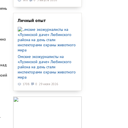
908
0
3 августа 2026
чень
Личный опыт
енно
Омские экожурналисты на
«Лузинской даче» Любинского
 над
района на день стали
инспекторами охраны животного
моей
мира
1708
0
29 июля 2026
.