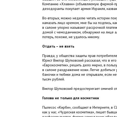
Компанию «Хлавин» (объявляемую фирмой-пр
дезодоранты покупает армия Израиля, названи
Во-вторых, можно неделю читать истории пок
намазать лицо кремом, мне бы на подпись, ка
в салоне упорно называют рассрочкой платежей
домой с чемоданчиком, обнаружил на лице ал
потерь, похоже, не удалось никому.
Отдать – не взять
Правда, у общества защиты прав потребителе
Юрист Виктор Шутковский рассказал, что в ег
«Еврокосметик», решить дело мирно, в поль
в салоне раздражение кожи. Легче добиться 
баночки и тюбики дома не открывали, если не
тысяч рублей.
Виктор Шутковский предостерегает омичей о
Голова не только для косметики
Пылесос «Кирби», сообщают в Интернете, в С
как у нас. «Чудесная косметика», пишет бывш
расфасовывается, фирме чемоданчик обходитс