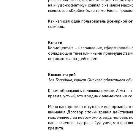
на «чудо-косметику» совпал с началом масси
пылесосов «Кирби» была та же Елена Прокло
Как написал один пользователь Всемирной сет
скажешь.
Кстати
Космецевтика – направление, сформированно
обладающие теми или иными преимуществами
положительным действием.
Комментарий
Зоя Бородина, юрист Омского областного об
К нам обращались женщины-омички. А мы – в 
правда, устный, что вредных элементов не с
Меня насторожило отсутствие информации о п
внимания. Договор с точки зрения действующе
мошенничества невозможно, ведь человек п
наша клиентка выиграла. Суд учел, что она и
кредита.