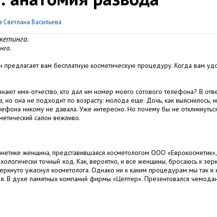
р
Светлана Васильева
ркетинга.
нга.
он предлагает вам бесплатную косметическую процедуру. Когда вам уд
знают имя-отчество, кто дал им номер моего сотового телефона? В отве
, но она не подходит по возрасту: молода еще. Дочь, как выяснилось, н
фона никому не давала. Уже интересно. Но почему бы не откликнутьс
метический салон вежливо.
бинетике женщина, представившаяся косметологом ООО «Еврокосметик»,
ихологически точный ход. Как, вероятно, и все женщины, бросаюсь к зер
черкнуто ужаснул косметолога. Однако ни к каким процедурам мы так и 
ция. В духе памятных компаний фирмы «Цептер». Презентовался чемода