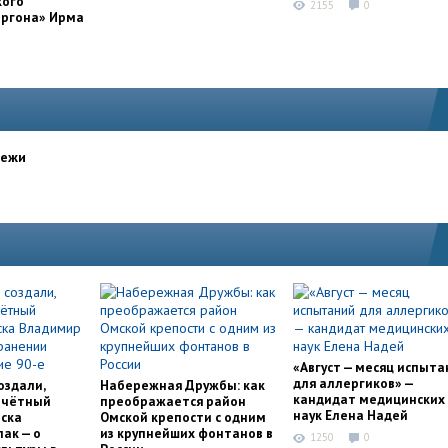
кого
2155
0
оргона» Ирма
дежи
«Август — месяц испыта
для аллергиков» —
оздали,
Набережная Дружбы: как
кандидат медицинских
очётный
преображается район
наук Елена Надей
ска
Омской крепости с одним
ак — о
из крупнейших фонтанов в
1250
0