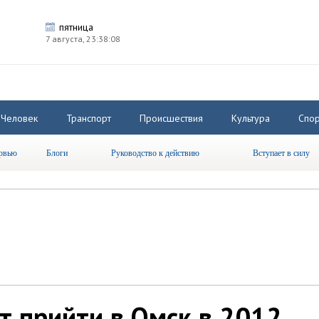
пятница
7 августа,
23:38:08
Человек
Транспорт
Происшествия
Культура
Спор
рвью
Блоги
Руководство к действию
Вступает в силу
т прийти в Омск в 2012