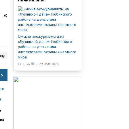
©
Омские экожурналисты на
«Лузинской даче» Любинского
района на день стали
инспекторами охраны животного
ицу
мира
1638
0
29 июля 2026
>
о
из