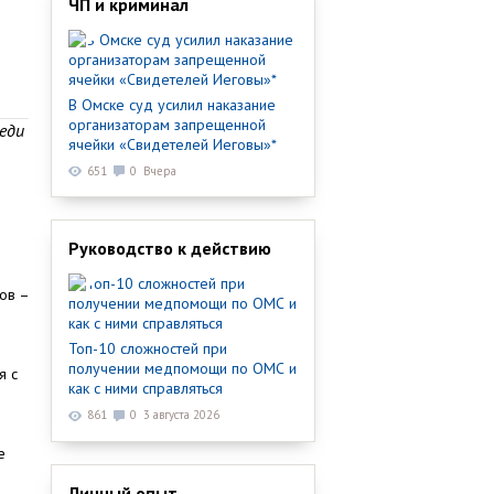
ЧП и криминал
В Омске суд усилил наказание
организаторам запрещенной
еди
ячейки «Свидетелей Иеговы»*
651
0
Вчера
Руководство к действию
ов –
Топ-10 сложностей при
получении медпомощи по ОМС и
я с
как с ними справляться
861
0
3 августа 2026
е
Личный опыт