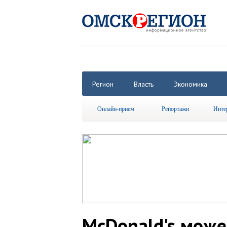
Регион
Власть
Экономика
Онлайн-прием
Репортажи
Инте
McDonald's може