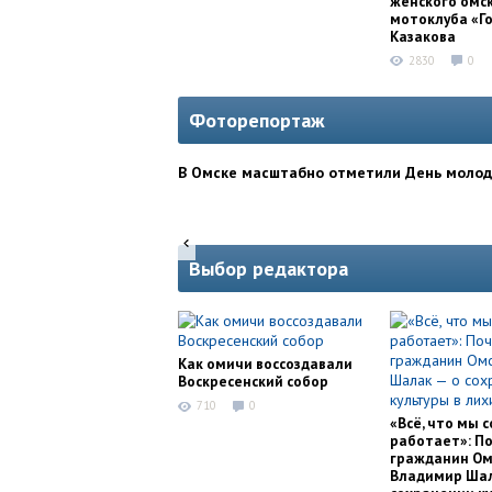
женского омс
мотоклуба «Г
Казакова
2830
0
Фоторепортаж
В Омске масштабно отметили День моло
Выбор редактора
Как омичи воссоздавали
Воскресенский собор
710
0
«Всё, что мы с
работает»: П
гражданин Ом
Владимир Шал