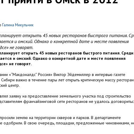
р
Галина Микульчик
» планирует открыть 45 новых ресторанов быстрого питания. Ср
ается и омский. Однако о конкретной дате и месте появления
се» не говорят.
планирует открыть 45 новых ресторанов быстрого питания. Среди
ается и омский. Однако о конкретной дате и месте появления
се» не говорят.
ании «“Макдоналдс” Россия» Виктор Эйдемиллер в интервью газете
 в Сибири важно в течение пары лет открыть критическую массу ресторан
ский центр.
лял заявку на предоставление земельного участка под строительство
дставителям франчайзинговой сети ресторанов не удалось договоритьс
просили землю на территории скверов и парков. В департаменте
 не одобрили. В свою очередь, площадки, предложенные чиновниками, н