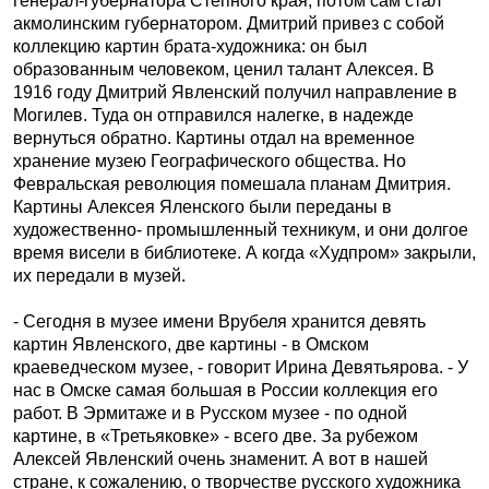
генерал-губернатора Степного края, потом сам стал
акмолинским губернатором. Дмитрий привез с собой
коллекцию картин брата-художника: он был
образованным человеком, ценил талант Алексея. В
1916 году Дмитрий Явленский получил направление в
Могилев. Туда он отправился налегке, в надежде
вернуться обратно. Картины отдал на временное
хранение музею Географического общества. Но
Февральская революция помешала планам Дмитрия.
Картины Алексея Яленского были переданы в
художественно- промышленный техникум, и они долгое
время висели в библиотеке. А когда «Худпром» закрыли,
их передали в музей.
- Сегодня в музее имени Врубеля хранится девять
картин Явленского, две картины - в Омском
краеведческом музее, - говорит Ирина Девятьярова. - У
нас в Омске самая большая в России коллекция его
работ. В Эрмитаже и в Русском музее - по одной
картине, в «Третьяковке» - всего две. За рубежом
Алексей Явленский очень знаменит. А вот в нашей
стране, к сожалению, о творчестве русского художника