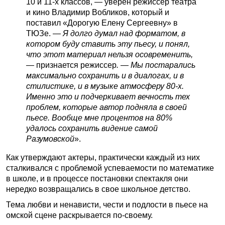
10 и 11-х классов, — уверен режиссер театра
и кино Владимир Вобликов, который и
поставил «Дорогую Елену Сергеевну» в
ТЮЗе. —
Я долго думал над форматом, в
котором буду ставить эту пьесу, и понял,
что этот материал нельзя осовременить,
—
признается режиссер
. — Мы постарались
максимально сохранить и в диалогах, и в
стилистике, и в музыке атмосферу 80-х.
Именно это и подчеркивает вечность тех
проблем, которые автор подняла в своей
пьесе. Вообще мне процентов на 80%
удалось сохранить видение самой
Разумовской
».
Как утверждают актеры, практически каждый из них
сталкивался с проблемой успеваемости по математике
в школе, и в процессе постановки спектакля они
нередко возвращались в свое школьное детство.
Тема любви и ненависти, чести и подлости в пьесе на
омской сцене раскрывается по-своему.