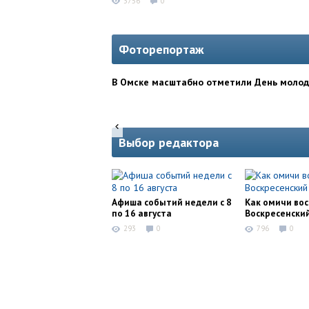
3756
0
Фоторепортаж
В Омске масштабно отметили День моло
Выбор редактора
Афиша событий недели с 8
Как омичи во
по 16 августа
Воскресенски
293
0
796
0