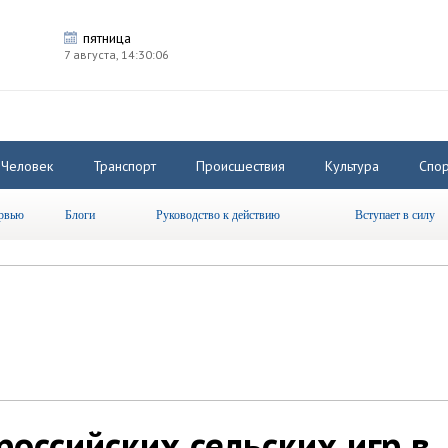
пятница
7 августа,
14:30:07
Человек
Транспорт
Происшествия
Культура
Спор
рвью
Блоги
Руководство к действию
Вступает в силу
российских сельских игр в