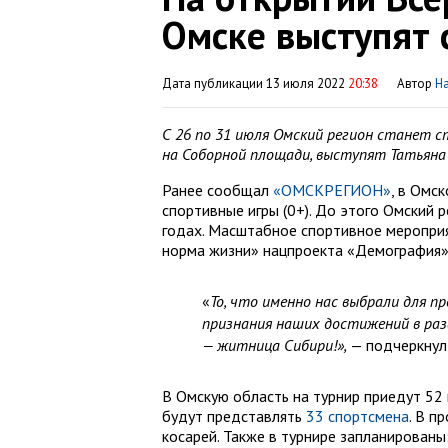
Омске выступят 
Дата публикации 13 июля 2022
20:38
Автор
Н
С 26 по 31 июля Омский регион станет 
на Соборной площади, выступят Татьяна О
Ранее сообщал
«ОМСКРЕГИОН»
, в Омс
спортивные игры (0+). До этого Омский 
годах. Масштабное спортивное мероприя
норма жизни» нацпроекта «Демография»
«
То, что именно нас выбрали для пр
признания наших достижений в раз
— житница Сибири!»,
— подчеркнул
В Омскую область на турнир приедут 52 
будут представлять
33 спортсмена
. В п
косарей. Также в турнире запланированы