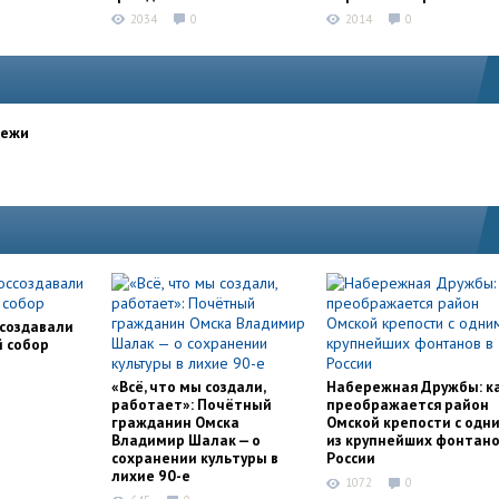
2034
0
2014
0
дежи
ссоздавали
й собор
«Всё, что мы создали,
Набережная Дружбы: к
работает»: Почётный
преображается район
гражданин Омска
Омской крепости с одн
Владимир Шалак — о
из крупнейших фонтано
сохранении культуры в
России
лихие 90-е
1072
0