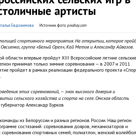
столичные артисты
аталья Евдокимова
Источник фото
pixabay.com
столицей спортивного мероприятия. На открытии, которое прой
всиенко, группа «Белый Орел», Кай Метов и Александр Айвазов.
кой области впервые пройдут XIII Всероссийские летние сельски
регион принимал только зимние соревнования — в 2007 и 2011
тие пройдет в рамках реализации федерального проекта «Спор
.
оведения этих соревнований, — знак высокого доверия и
витии сельского хозяйства и спорта на селе. Омская область
 губернатор Александр Бурков
команды из Белоруссии и разных регионов России. Наш регион
рограмме состязаний: соревнования дояров, механизаторов и
: соревнования спортивных семей, полиатлон, женский волейбол