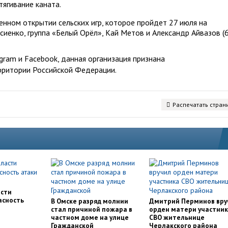
тягивание каната.
енном открытии сельских игр, которое пройдет 27 июля на
иенко, группа «Белый Орёл», Кай Метов и Александр Айвазов (6
ram и Facebook, данная организация признана
рритории Российской Федерации.
Распечатать стран
асти
асность
В Омске разряд молнии
Дмитрий Перминов вру
стал причиной пожара в
орден матери участни
частном доме на улице
СВО жительнице
Гражданской
Черлакского района