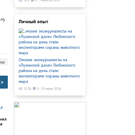
921
0
3 августа 2026
+).
Личный опыт
Омские экожурналисты на
ицу
«Лузинской даче» Любинского
района на день стали
инспекторами охраны животного
мира
>
1728
0
29 июля 2026
чил
ка