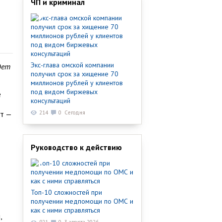
ЧП и криминал
Экс-глава омской компании
дет
получил срок за хищение 70
миллионов рублей у клиентов
под видом биржевых
е
консультаций
т —
214
0
Сегодня
Руководство к действию
Топ-10 сложностей при
получении медпомощи по ОМС и
как с ними справляться
,