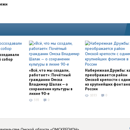
дежи
ссоздавали
й собор
«Всё, что мы создали,
Набережная Дружбы: к
работает»: Почётный
преображается район
гражданин Омска
Омской крепости с одн
Владимир Шалак — о
из крупнейших фонтано
сохранении культуры в
России
лихие 90-е
1033
0
593
0
авительстве Омской области «ОМСКРЕГИОН»