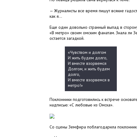
— Журналисты все время пишут всякие гадости.
как я…
Еще один довольно странный выпад в сторон
«В метро» своим омским фанатам. Знала ли 
остается загадкой.
«Чувством и долгом
И жить будем долго,
И вместе взорвемся
Долгом, и жить будем
долго,
И вместе взорвемся в
метро!»
Поклонники подготовились к встрече основат
надписью: «С любовью из Омска».
Со сцены Земфира поблагодарила поклонников