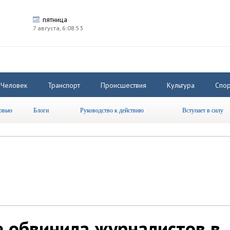
пятница
7 августа,
6:08:54
Человек
Транспорт
Происшествия
Культура
Спор
рвью
Блоги
Руководство к действию
Вступает в силу
 обвинила журналистов в