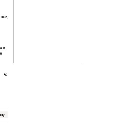
все,
а в
ий
©
ицу