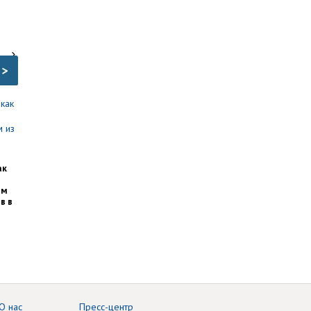
>
ак
им
в в
О нас
Пресс-центр