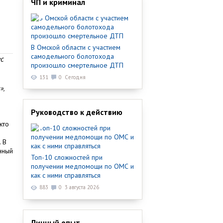
ЧП и криминал
В Омской области с участием
самодельного болотохода
ес
произошло смертельное ДТП
131
0
Сегодня
»,
Руководство к действию
кто
 В
нный
Топ-10 сложностей при
получении медпомощи по ОМС и
как с ними справляться
883
0
3 августа 2026
Личный опыт