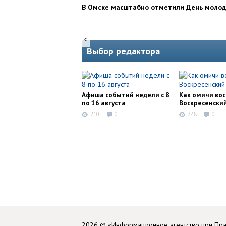
В Омске масштабно отметили День моло
Выбор редактора
Афиша событий недели с 8
Как омичи во
по 16 августа
Воскресенски
210
0
748
0
2026 © «Информационное агентство при Пр