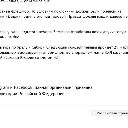
ть нельзя, — объяснила она.
ранее флешмоб. По условиям поклонники должны были принести на
ни «Дыши» поднять его над головой. Правда, фрезии нашли далеко не 
ловину одиннадцатого вечера, Земфира отработала почти двухчасовую
ми на бис.
ь тура по Уралу и Сибири. Следующий концерт певицы пройдет 29 март
иональных высказываний от Земфиры: во вчерашнем матче КХЛ казанск
й «Салават Юлаев» со счетом 4:3.
ram и Facebook, данная организация признана
рритории Российской Федерации.
Распечатать стран