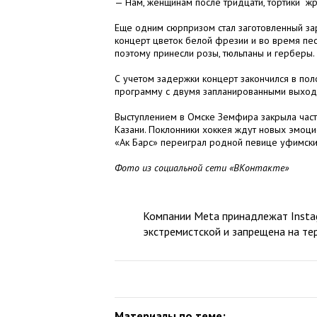
— Нам, женщинам после тридцати, тортики жра
Еще одним сюрпризом стал заготовленный за
концерт цветок белой фрезии и во время пес
поэтому принесли розы, тюльпаны и герберы.
С учетом задержки концерт закончился в по
программу с двумя запланированными выхода
Выступлением в Омске Земфира закрыла част
Казани. Поклонники хоккея ждут новых эмоц
«Ак Барс» переиграл родной певице уфимски
Фото из социальной сети «ВКонтакте»
Компании Meta принадлежат Instag
экстремистской и запрещена на те
Материалы по теме: