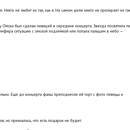
 Никто не любит их так, как я. На самом деле никто не презирает их так
у Омска был сделан певицей в середине концерта. Звезда посвятила п
Земфира ситуацию с омской подземкой или попала пальцем в небо —
ельно. Еще до концерта фаны преподнесли ей торт с фото певицы и
, но призналась, что есть подарок не будет: