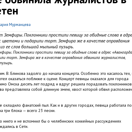
етен
ария Мурманцева
 Земфиры. Поклонники простили певицу за обидные слова в адр
с цветами и подарили торт. Земфира же в качестве оправдания
из ее слов большой мыльный пузырь.
иры. Поклонники простили певицу за обидные слова в адрес «Авангарда
или торт. Земфира же в качестве оправдания обвинила журналистов,
пузырь.
. В. Блинова задолго до начала концерта. Особенно это касалось тех, 
тел оказаться поближе к сцене. Концерт певицы оказался для города
мо Омска десять лет подряд и вдруг решила порадовать поклонников.
ова представляла собой длинную змею, хвост которой обвил расположе
е охладило фанатский пыл. Как и в других городах, певица работала по
а три блока — всего 23 песни.
то никто и не вспомнил бы о челябинских хоккейных рассуждениях
ждались в Сети.