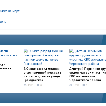
Омска на март
день
асти
асность
В Омске разряд молнии
Дмитрий Перминов вру
стал причиной пожара в
орден матери участни
частном доме на улице
СВО жительнице
Гражданской
Черлакского района
1993
0
1992
0