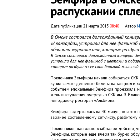
распускании спл
Дата публикации 21 марта 2013
08:40
Автор
М
В Омске состоялся долгожданный концерт
«Авангарда», устроили для нее флешмоб 
обвинила журналистов, которые раздули 
В Омске состоялся долгожданный концерт Земф
устроили для нее флешмоб с цветами и подар
которые раздули из ее слов большой мыльный 
Поклонники Земфиры начали собираться СКК им
купил самые дешевые билеты на танцпол и хо
событием эпохальным: Земфира проезжала ми
день выступления очередь в СКК им. В. Блин
неподалеку ресторан «Альбион».
Земфира задержалась на 40 минут, но и это н
заранее составленному сет-листу, разбитому н
Поклонников настолько «забрало» действо, ч
Земфиры, которые еще вчера так бурно обсу
Но певица решила сама вернуться к теме: