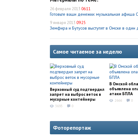
26 февраля 2013
06:11
Готовьте ваши денежки: музыкальная афиша 
9 января 2013
09:25
Земфира и Бутусов выступят в Омске в один 
Самое читаемое за неделю
В Омской обл
объявлена оп
Верховный суд подтвердил
атаки БПЛА
запрет на выброс веток в
мусорные контейнеры
2666
0
3693
0
Фоторепортаж