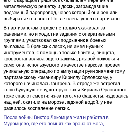
его товарищам пришлось скальпелем перепилить
металлическую решетку и доски, заграждавшие
подземный паропровод, через который они решили
выбираться на волю. После плена ушел в партизаны.
В партизанском отряде не только ухаживал за
ранеными, но и ходил на задания с оперативными
группами, участвовал как подрывник в боевых
вылазках. В брянских лесах, не имея нужных
инструментов, с помощью только бритвы, пинцета,
кровоостанавливающего зажима, ржавой ножовки и
самогона, используемого в качестве наркоза, провел
уникальную операцию по ампутации руки знаменитому
партизанскому командиру Кириллу Орловскому, у
которого начиналась гангрена. В отряде же встретил
свою будущую жену, которую, как и Кирилла Орловского,
тоже спас от смерти: из-за того, что фашисты, издеваясь
над ней, окатили на морозе ледяной водой, у нее
развилось воспаление легких.
После войны Виктор Лекомцев жил и работал в
Муромцево, где его помнят как врача от Бога,