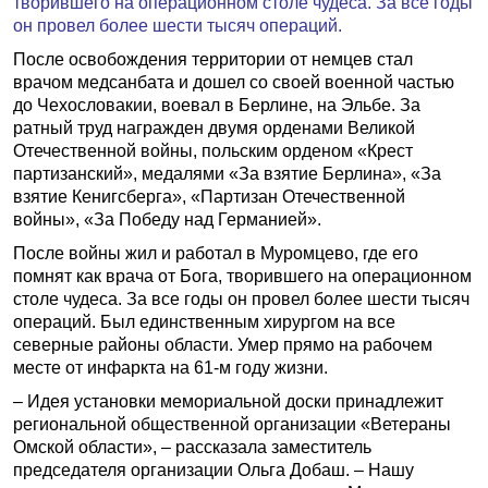
творившего на операционном столе чудеса. За все годы
он провел более шести тысяч операций.
После освобождения территории от немцев стал
врачом медсанбата и дошел со своей военной частью
до Чехословакии, воевал в Берлине, на Эльбе. За
ратный труд награжден двумя орденами Великой
Отечественной войны, польским орденом «Крест
партизанский», медалями «За взятие Берлина», «За
взятие Кенигсберга», «Партизан Отечественной
войны», «За Победу над Германией».
После войны жил и работал в Муромцево, где его
помнят как врача от Бога, творившего на операционном
столе чудеса. За все годы он провел более шести тысяч
операций. Был единственным хирургом на все
северные районы области. Умер прямо на рабочем
месте от инфаркта на 61-м году жизни.
– Идея установки мемориальной доски принадлежит
региональной общественной организации «Ветераны
Омской области», – рассказала заместитель
председателя организации Ольга Добаш. – Нашу