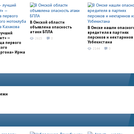
В Омской области
объявлена опасность
В Омске нашли опасног
атаки БПЛА
вредителя в партиях
лучший
персиков и нектаринов 
нт» —
2615
0
Узбекистана
ца первого
кого
2144
0
оргона» Ирма
дежи