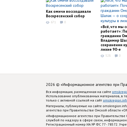
Как омичи воссоздавали
Воскресенский собор
671
0
«Всё, что мы с
работает»: П
гражданин Ом
Владимир Шал
сохранении ку
лихие 90-е
528
0
2026 © «Информационное агентство при Пр
Вся информация, размещенная на сайте
omskregi
Использование опубликованных материалов, в т
только с активной ссылкой на сайт
omskregion.inf
Материалы, публикуемые на сайте omskregion.i
агентство при Правительстве Омской области «
«Информационное агентство при Правительстве
службой по надзору в сфере связи, информацион
Регистрационный номер ИА № ФС 77 - 78572. Учр