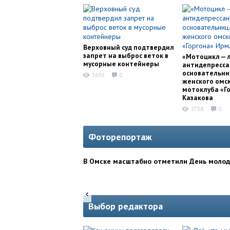
Верховный суд подтвердил
запрет на выброс веток в
«Мотоцикл — 
мусорные контейнеры
антидепресса
основательни
3636
0
женского омс
мотоклуба «Г
Казакова
2758
0
Фоторепортаж
В Омске масштабно отметили День моло
Выбор редактора