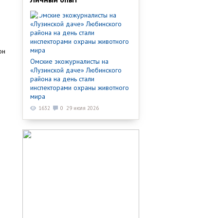
он
Омские экожурналисты на
«Лузинской даче» Любинского
района на день стали
инспекторами охраны животного
мира
1632
0
29 июля 2026