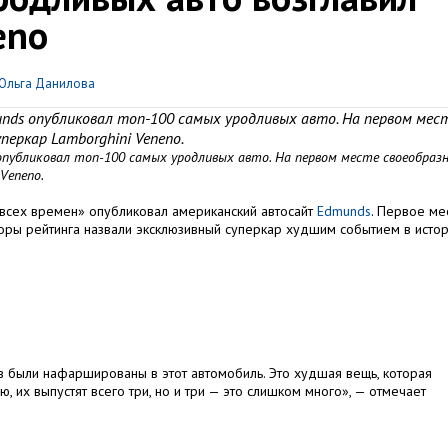
eno
Ольга Данилова
ds опубликовал топ-100 самых уродливых авто. На первом мес
перкар Lamborghini Veneno.
убликовал топ-100 самых уродливых авто. На первом месте своеобраз
Veneno.
всех времен» опубликовал американский автосайт
Edmunds
. Первое ме
вторы рейтинга назвали эксклюзивный суперкар худшим событием в исто
в были нафаршированы в этот автомобиль. Это худшая вещь, которая
ью, их выпустят всего три, но и три — это слишком много», — отмечает