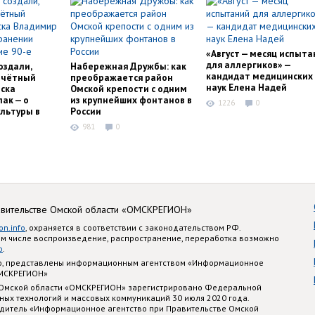
«Август — месяц испыта
для аллергиков» —
оздали,
Набережная Дружбы: как
кандидат медицинских
очётный
преображается район
наук Елена Надей
ска
Омской крепости с одним
ак — о
из крупнейших фонтанов в
1226
0
льтуры в
России
981
0
авительстве Омской области «ОМСКРЕГИОН»
on.info
, охраняется в соответствии с законодательством РФ.
ом числе воспроизведение, распространение, переработка возможно
o
.
nfo, представлены информационным агентством «Информационное
ОМСКРЕГИОН»
 Омской области «ОМСКРЕГИОН» зарегистрировано Федеральной
ных технологий и массовых коммуникаций 30 июля 2020 года.
едитель «Информационное агентство при Правительстве Омской