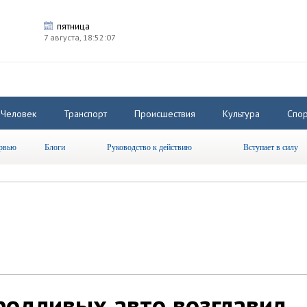
пятница
7 августа,
18:52:07
Человек
Транспорт
Происшествия
Культура
Спор
рвью
Блоги
Руководство к действию
Вступает в силу
родливых авто возглавил