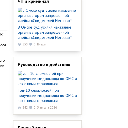
ЧП и криминал
В Омске суд усилил наказание
организаторам запрещенной
те
ячейки «Свидетелей Иеговы»*
ного
550
0
Вчера
сто
Руководство к действию
рии
Топ-10 сложностей при
получении медпомощи по ОМС и
как с ними справляться
842
0
3 августа 2026
Личный опыт