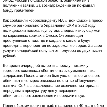
УМВД России по Омской области, обвиняемый в
получении взятки. За вознаграждение он покрывал
банду грабителей.
Как сообщили корреспонденту
ИА «Твой Омск»
в пресс-
службе регионального Управления СКР, в 2012 году
полицейский помогал супругам, специализирующимся
на карманных кражах в Омске. Он оповещал
преступников о том, где и когда его коллеги будут
проводить мероприятия по задержанию воров. За свои
услуги полицейский получал от полутора до двух тысяч
рублей.
Во время очередной встречи с преступниками у
торгового комплекса «Континент» злоумышленника
задержали. После этого он был уволен из органов, его
обвиняют в четырех эпизодах по статье «Получение
взятки». Сейчас расследование окончено, материалы
переданы в прокуратуру для утверждения
обвинительного заключения и передачи в суд.
Полицейскому грозит штраф в размере от 40-кратной до