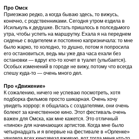
Про Омск
Приезжаю редко, а когда бываю здесь, то вижусь,
конечно, с родственниками. Сегодня утром ездила в
Исилькуль к дедушке. Встать пришлось в полседьмого
утра, чтобы успеть на маршрутку. Ехала я на переднем
сиденье с водителем и постоянно капризничала: то мне
было жарко, то холодно, то душно, потом я попросила
его остановиться, ведь мы уже два часа ехали без
остановки — вдруг кто-то хочет в туалет (улыбается).
Особых изменений в городе не вижу, потому что всегда
спешу куда-то — очень много дел.
Про «Движение»
К сожалению, ничего не успеваю посмотреть, хотя
подборка фильмов просто шикарная. Очень хочу
увидеть хоррор: я общалась с создателями, они очень
болеют за качественное кино. Этот фестиваль очень
важен для Омска, как мне кажется. Это отличный
«пинок» для начинающих артистов. Когда мне было
четырнадцать и я впервые на фестивале в «Орленке»
увидела всех кинозвезд вживую, вот тогда меня что-то