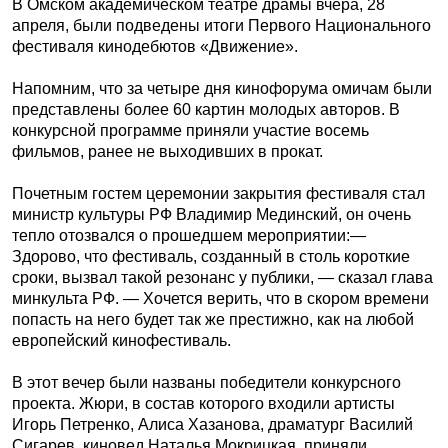
В Омском академическом театре драмы вчера, 28
апреля, были подведены итоги Первого Национального
фестиваля кинодебютов «Движение».
Напомним, что за четыре дня кинофорума омичам были
представлены более 60 картин молодых авторов. В
конкурсной программе приняли участие восемь
фильмов, ранее не выходивших в прокат.
Почетным гостем церемонии закрытия фестиваля стал
министр культуры РФ Владимир Мединский, он очень
тепло отозвался о прошедшем мероприятии:—
Здорово, что фестиваль, созданный в столь короткие
сроки, вызвал такой резонанс у публики, — сказал глава
минкульта РФ. — Хочется верить, что в скором времени
попасть на него будет так же престижно, как на любой
европейский кинофестиваль.
В этот вечер были названы победители конкурсного
проекта. Жюри, в состав которого входили артисты
Игорь Петренко, Алиса Хазанова, драматург Василий
Сигарев, киновед Наталья Мокрицкая, приняли