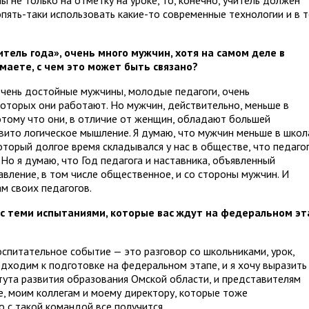
 не только на отметку на уроке, то, конечно, учитель должен
пять-таки использовать какие-то современные технологии и в 
итель года», очень много мужчин, хотя на самом деле в
маете, с чем это может быть связано?
очень достойные мужчины, молодые педагоги, очень
 которых они работают. Но мужчин, действительно, меньше в
потому что они, в отличие от женщин, обладают большей
вито логическое мышление. Я думаю, что мужчин меньше в школ
оторый долгое время складывался у нас в обществе, что педаго
Но я думаю, что Год педагога и наставника, объявленный
вление, в том числе общественное, и со стороны мужчин. И
м своих педагогов.
 с теми испытаниями, которые вас ждут на федеральном эт
спитательное событие — это разговор со школьниками, урок,
одходим к подготовке на федеральном этапе, и я хочу выразить
ута развития образования Омской области, и представителям
е, моим коллегам и моему директору, которые тоже
о с такой командой все получится.