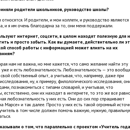
риняли родители школьников, руководство школы?
относятся. И родители, и мои коллеги, и руководство являются
 и я им очень благодарна за то, они меня поддержали.
ьзуют интернет, соцсети, в целом находят полезную для 
ить и просто забыть. Как вы думаете, действительно ли э
кой способ работы с информацией может влиять на их
ваниям?
ая нам не важна, но мне кажется, что само желание найти эту
е уже и есть любознательность. Любознательность — это вообщ
 свой собственный опыт, а учитывая, что, например, даже при
исследования, ну, к примеру, филологического исследования, он
ми, познакомиться с типами словарей, и учитывая, что
, естественно, они их находят в интернете, то это же все равн
ная любознательность у них есть. Они до сих пор спрашивают
на Марсе» и так далее. Просто у них есть такой огромный источ
 учитель в том числе должен помочь важную, нужную, правильну
ться.
казывали о том, что параллельно с проектом «Учитель год