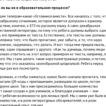
 ли вы их в образовательном процессе?
дем телеграм-канал «Готовимся вместе». Все началось с того, ч
кабрьскому сочинению, которое является допуском к единому
ствии, конечно, к ЕГЭ по русскому языку. А само декабрьское
ественной литературы, потому что ребята должны выбрать оди
 его примерами из текста. Естественно, эти тексты они должны
половина того, что было прочитано, уже забыта, а то, что надо
 конечно, задумалась, что делать. И вот тогда мне пришла мысль,
ер, один спрашивает у другого: «Как ты думаешь, почему люди
олжен ответить на этот вопрос примером из текста, например, 
го. Мы стали делать такие короткометражные ролики, и потом,
му что это оказалось своеобразной шпаргалкой. Ребята перед
еще раз все посмотреть.
роликах, а чтобы сниматься, нужно было сначала прочитать текс
ечатали QR-коды с приглашением, развешали по школе, потом
других школ. Так к нам присоединилось большее количество
от канал создан и для учеников, и благодаря ученикам — они
ет ребятам возможности для личных проб. Мы с ними уже были в
рналистов, и в роли литературных обозревателей, и в роли
ложительный опыт для них.