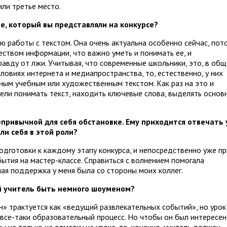
или третье место.
е, который вы представляли на конкурсе?
ю работы с текстом. Она очень актуальна особенно сейчас, пот
ством информации, что важно уметь и понимать ее, и
авду от лжи. Учитывая, что современные школьники, это, в об
ловиях интернета и медиапространства, то, естественно, у них
ным учебным или художественным текстом. Как раз на это и
мели понимать текст, находить ключевые слова, выделять основ
епривычной для себя обстановке. Ему приходится отвечать 
ли себя в этой роли?
подготовки к каждому этапу конкурса, и непосредственно уже пр
ытия на мастер-классе. Справиться с волнением помогала
я поддержка у меня была со стороны моих коллег.
й учитель быть немного шоуменом?
н» трактуется как «ведущий развлекательных событий», но урок
 все-таки образовательный процесс. Но чтобы он был интересен