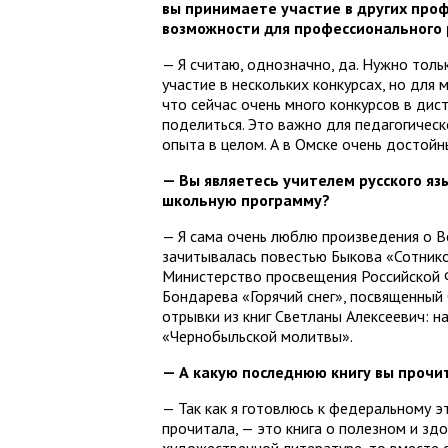
вы принимаете участие в других проф
возможности для профессионального р
— Я считаю, однозначно, да. Нужно толь
участие в нескольких конкурсах, но для 
что сейчас очень много конкурсов в дис
поделиться. Это важно для педагогичес
опыта в целом. А в Омске очень достойн
— Вы являетесь учителем русского яз
школьную программу?
— Я сама очень люблю произведения о Ве
зачитывалась повестью Быкова «Сотников
Министерство просвещения Российской 
Бондарева «Горячий снег», посвященный С
отрывки из книг Светланы Алексеевич: н
«Чернобыльской молитвы».
— А какую последнюю книгу вы прочи
— Так как я готовлюсь к федеральному эт
прочитала, — это книга о полезном и зд