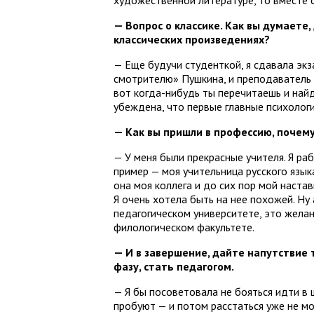
художественной литературе, то вместе 
— Вопрос о классике. Как вы думаете
классических произведениях?
— Еще будучи студенткой, я сдавала экз
смотрителю» Пушкина, и преподаватель 
вот когда-нибудь ты перечитаешь и найд
убеждена, что первые главные психологи 
— Как вы пришли в профессию, почему
— У меня были прекрасные учителя. Я ра
пример — моя учительница русского язы
она моя коллега и до сих пор мой настав
Я очень хотела быть на нее похожей. Ну
педагогическом университете, это жела
филологическом факультете.
— И в завершение, дайте напутствие 
фазу, стать педагогом.
— Я бы посоветовала не бояться идти в
пробуют — и потом расстаться уже не мо