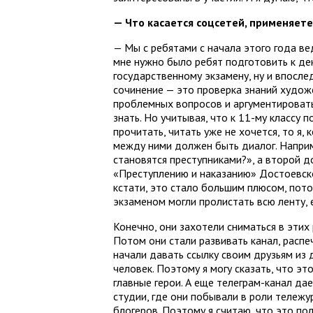
— Что касается соцсетей, применяете
— Мы с ребятами с начала этого года ве
мне нужно было ребят подготовить к де
государственному экзамену, ну и впослед
сочинение — это проверка знаний худож
проблемных вопросов и аргументировать
знать. Но учитывая, что к 11-му классу 
прочитать, читать уже не хочется, то я,
между ними должен быть диалог. Наприм
становятся преступниками?», а второй д
«Преступлению и наказанию» Достоевско
кстати, это стало большим плюсом, пото
экзаменом могли пролистать всю ленту, 
Конечно, они захотели сниматься в этих 
Потом они стали развивать канал, расп
начали давать ссылку своим друзьям из 
человек. Поэтому я могу сказать, что эт
главные герои. А еще телеграм-канал да
студии, где они побывали в роли тележу
блогеров. Поэтому я считаю, что это по