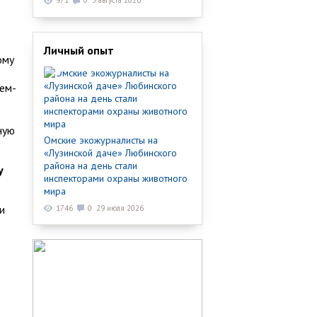
971
0
3 августа 2026
Личный опыт
ому
щем-
ную
Омские экожурналисты на
«Лузинской даче» Любинского
района на день стали
у
инспекторами охраны животного
мира
и
1746
0
29 июля 2026