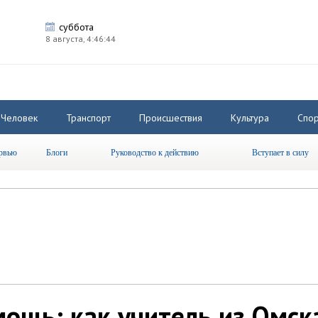
суббота
8 августа,
4:46:45
Человек
Транспорт
Происшествия
Культура
Спор
рвью
Блоги
Руководство к действию
Вступает в силу
мощь: как учитель из Омск