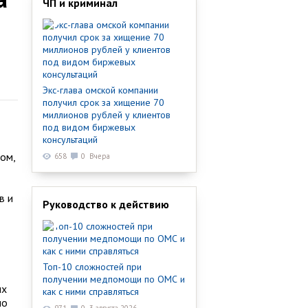
ЧП и криминал
Экс-глава омской компании
получил срок за хищение 70
миллионов рублей у клиентов
под видом биржевых
консультаций
ом,
658
0
Вчера
в и
Руководство к действию
Топ-10 сложностей при
получении медпомощи по ОМС и
их
как с ними справляться
но