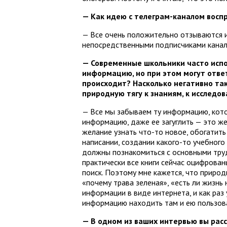
— Как идею с телеграм-каналом восп
— Все очень положительно отзываются и 
непосредственными подписчиками канала,
— Современные школьники часто испол
информацию, но при этом могут ответ
происходит? Насколько негативно та
природную тягу к знаниям, к исследо
— Все мы забываем ту информацию, котор
информацию, даже ее загуглить — это ж
желание узнать что-то новое, обогатить
написании, создании какого-то учебного 
должны познакомиться с основными труда
практически все книги сейчас оцифрованы
поиск. Поэтому мне кажется, что природ
«почему трава зеленая», «есть ли жизнь 
информации в виде интернета, и как раз
информацию находить там и ею пользова
— В одном из ваших интервью вы расс