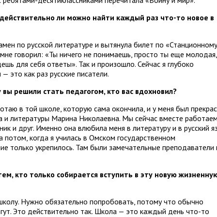
с ребятами-десятиклассниками перечитала «Войну и мир».
, действительно ли можно найти каждый раз что-то новое в
амен по русской литературе и вытянула билет по «Станционном
мне говорил: «Ты ничего не понимаешь, просто ты еще молодая,
ешь для себя ответы». Так и произошло. Сейчас я глубоко
— это как раз русские писатели.
 вы решили стать педагогом, кто вас вдохновил?
ботаю в той школе, которую сама окончила, и у меня был прекра
ка и литературы Марина Николаевна. Мы сейчас вместе работаем
ник и друг. Именно она влюбила меня в литературу и в русский яз
 а потом, когда я училась в Омском государственном
ние только укрепилось. Там были замечательные преподаватели 
тем, кто только собирается вступить в эту новую жизненну
 школу. Нужно обязательно попробовать, потому что обычно
гут. Это действительно так. Школа — это каждый день что-то