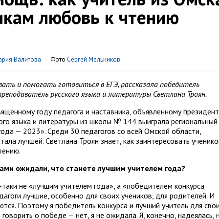
икам любовь к чтению
ария Валитова
Фото
Сергей Мельников
вать и помогать готовиться в ЕГЭ, рассказала победитель
 преподаватель русского языка и литературы Светлана Троян.
вященному году педагога и наставника, объявленному президент
кого языка и литературы из школы № 144 выиграла региональный
года — 2023». Среди 30 педагогов со всей Омской области,
тала лучшей. Светлана Троян знает, как заинтересовать ученико
тению.
сами ожидали, что станете лучшим учителем года?
-таки не «лучшим учителем года», а «победителем конкурса
едагоги лучшие, особенно для своих учеников, для родителей. И
тся. Поэтому я победитель конкурса и лучший учитель для сво
 говорить о победе — нет, я не ожидала. Я, конечно, надеялась, 