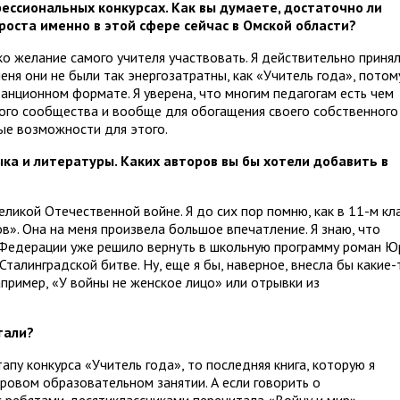
ессиональных конкурсах. Как вы думаете, достаточно ли
оста именно в этой сфере сейчас в Омской области?
ко желание самого учителя участвовать. Я действительно приня
меня они не были так энергозатратны, как «Учитель года», потом
танционном формате. Я уверена, что многим педагогам есть чем
кого сообщества и вообще для обогащения своего собственного
ые возможности для этого.
ыка и литературы. Каких авторов вы бы хотели добавить в
ликой Отечественной войне. Я до сих пор помню, как в 11-м кл
». Она на меня произвела большое впечатление. Я знаю, что
Федерации уже решило вернуть в школьную программу роман Ю
талинградской битве. Ну, еще я бы, наверное, внесла бы какие-
апример, «У войны не женское лицо» или отрывки из
тали?
апу конкурса «Учитель года», то последняя книга, которую я
оровом образовательном занятии. А если говорить о