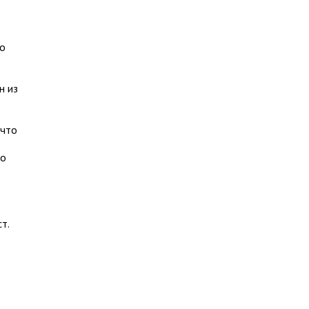
то
н из
 что
по
т.