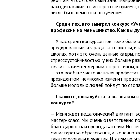
ребятам, чтобы они были замотивированы
находить какие-то интересные приемы, о
числе быть немножко шоуменом.
— Среди тех, кто выиграл конкурс «Уч
профессии их меньшинство. Как вы ду
— У нас среди конкурсантов тоже были 
эрудированные, и я рада за те школы, в
школах, хотя это очень ценные кадры, 
стрессоустойчивостью, у них больше раз
связи с таким гендерным стереотипом, к
— это вообще чисто женская профессия. 
президентом, немножко изменит предста
больше молодых людей пойдут по стопа
—
Скажите, пожалуйста, а вы знакомы
конкурса?
— Меня ждет педагогический диктант, во
мастер-класс. Мы очень ответственно п
благодарность и преподавателям Инстит
министерства образования, и, конечно ж
заинтересованы в участии. И я думаю, чт