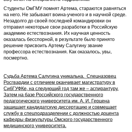
Студенты ОмГМУ помнят Артема, стараются равняться
на него. Не забывают воина-ученого и в научной среде.
Незадолго до своей последней командировки он
отправил некоторые свои разработки в Российскую
академию естествознания. Их научная ценность
оказалась бесспорной, в результате было принято
решение присвоить Артему Салугину звание
профессора естество­знания. Как оказалось, увы,
посмертно.
Судьба Артема Салугина уникальна
. Спецназовец
Росгвардии с отличием оканчивает магистратуру в
СибГУФКе, на следующий год там же – аспирантуру.
Затем на базе Российского государственного
педагогического университета им. А. И. Герцена
защищает кандидатскую диссертацию и совмещает
службу в спецподразделении с должностью доцента
кафедры физкультуры Омского государственного
медицинского университета.