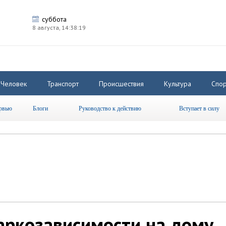
суббота
8 августа,
14:38:20
Человек
Транспорт
Происшествия
Культура
Спор
рвью
Блоги
Руководство к действию
Вступает в силу
аркозависимости на дому