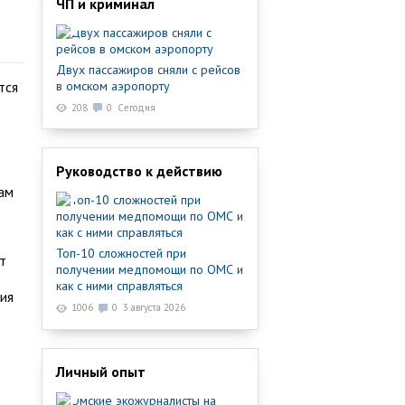
ЧП и криминал
Двух пассажиров сняли с рейсов
тся
в омском аэропорту
208
0
Сегодня
Руководство к действию
там
Топ-10 сложностей при
т
получении медпомощи по ОМС и
как с ними справляться
ия
1006
0
3 августа 2026
Личный опыт