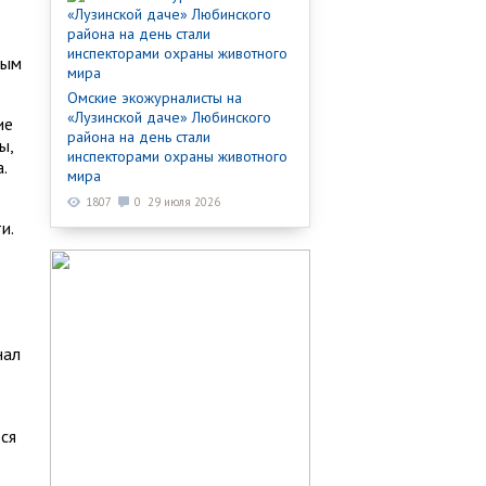
ным
Омские экожурналисты на
«Лузинской даче» Любинского
ие
района на день стали
ы,
инспекторами охраны животного
.
мира
1807
0
29 июля 2026
и.
нал
ься