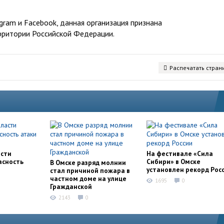
ram и Facebook, данная организация признана
рритории Российской Федерации.
Распечатать стран
асти
На фестивале «Сила
асность
Сибири» в Омске
В Омске разряд молнии
установлен рекорд Рос
стал причиной пожара в
частном доме на улице
1695
0
Гражданской
2143
0