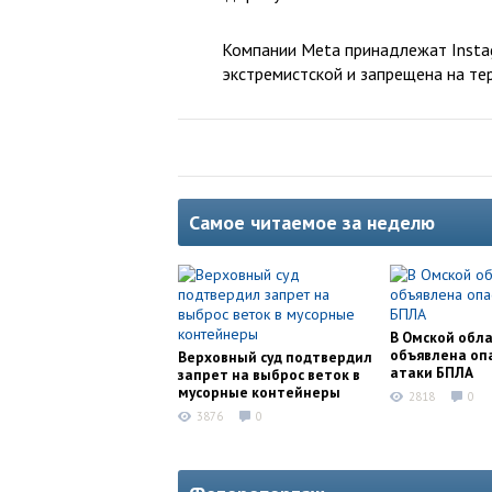
Компании Meta принадлежат Instag
экстремистской и запрещена на те
Самое читаемое за неделю
В Омской обл
объявлена оп
Верховный суд подтвердил
атаки БПЛА
запрет на выброс веток в
мусорные контейнеры
2818
0
3876
0