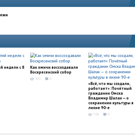
дежи
й недели с 8
Как омичи воссоздавали
Воскресенский собор
923
0
«Всё, что мы создали,
работает»: Почётный
гражданин Омска
Владимир Шалак — о
сохранении культуры в
лихие 90-е
768
0