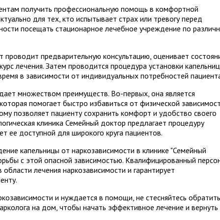
иентам получить профессиональную помощь в комфортной
ктуально для тех, кто испытывает страх или тревогу перед
жности посещать стационарное лечебное учреждение по различ
ст проводит предварительную консультацию, оценивает состоян
курс лечения. Затем проводится процедура установки капельниц
ремя в зависимости от индивидуальных потребностей пациента
дает множеством преимуществ. Во-первых, она является
которая помогает быстро избавиться от физической зависимост
ому позволяет пациенту сохранить комфорт и удобство своего
ологическая клиника Семейный доктор предлагает процедуру
ет ее доступной для широкого круга пациентов.
дение капельницы от наркозависимости в клинике "Семейный
орьбы с этой опасной зависимостью. Квалифицированный персо
в области лечения наркозависимости и гарантирует
енту.
ркозависимости и нуждается в помощи, не стесняйтесь обратит
нарколога на дом, чтобы начать эффективное лечение и вернуть