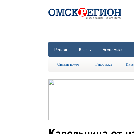
Регион
Власть
Экономика
Онлайн-прием
Репортажи
Инте
Капельница от н