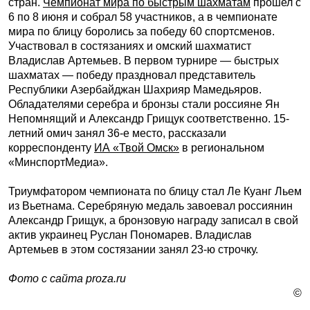
стран.
Чемпионат мира по быстрым шахматам
прошел с
6 по 8 июня и собрал 58 участников, а в чемпионате
мира по блицу боролись за победу 60 спортсменов.
Участвовал в состязаниях и омский шахматист
Владислав Артемьев. В первом турнире — быстрых
шахматах — победу праздновал представитель
Республики Азербайджан Шахрияр Мамедьяров.
Обладателями серебра и бронзы стали россияне Ян
Непомнящий и Александр Грищук соответственно. 15-
летний омич занял 36-е место, рассказали
корреспонденту
ИА «Твой Омск»
в региональном
«МинспортМедиа».
Триумфатором чемпионата по блицу стал Ле Куанг Льем
из Вьетнама. Серебряную медаль завоевал россиянин
Александр Грищук, а бронзовую награду записал в свой
актив украинец Руслан Пономарев. Владислав
Артемьев в этом состязании занял 23-ю строчку.
Фото с сайта proza.ru
©