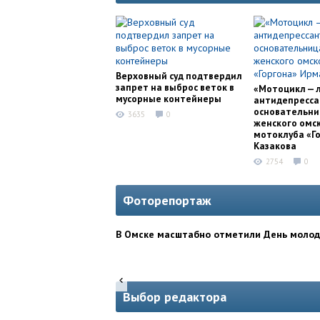
Верховный суд подтвердил
запрет на выброс веток в
«Мотоцикл — 
мусорные контейнеры
антидепресса
основательни
3635
0
женского омс
мотоклуба «Г
Казакова
2754
0
Фоторепортаж
В Омске масштабно отметили День моло
Выбор редактора