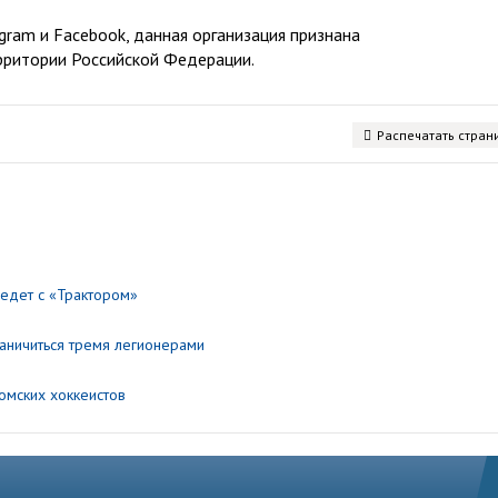
ram и Facebook, данная организация признана
рритории Российской Федерации.
Распечатать стран
едет с «Трактором»
аничиться тремя легионерами
омских хоккеистов