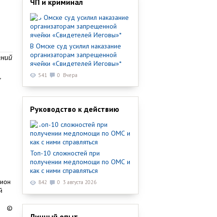
ЧП и криминал
В Омске суд усилил наказание
организаторам запрещенной
тний
ячейки «Свидетелей Иеговы»*
,
541
0
Вчера
Руководство к действию
Топ-10 сложностей при
получении медпомощи по ОМС и
как с ними справляться
пион
842
0
3 августа 2026
й
©
Личный опыт