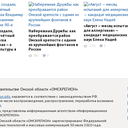
«Август — месяц испыта
для аллергиков» —
оздали,
Набережная Дружбы: как
кандидат медицинских
очётный
преображается район
наук Елена Надей
ска
Омской крепости с одним
ак — о
из крупнейших фонтанов в
1226
0
льтуры в
России
981
0
авительстве Омской области «ОМСКРЕГИОН»
on.info
, охраняется в соответствии с законодательством РФ.
ом числе воспроизведение, распространение, переработка возможно
o
.
nfo, представлены информационным агентством «Информационное
ОМСКРЕГИОН»
 Омской области «ОМСКРЕГИОН» зарегистрировано Федеральной
ных технологий и массовых коммуникаций 30 июля 2020 года.