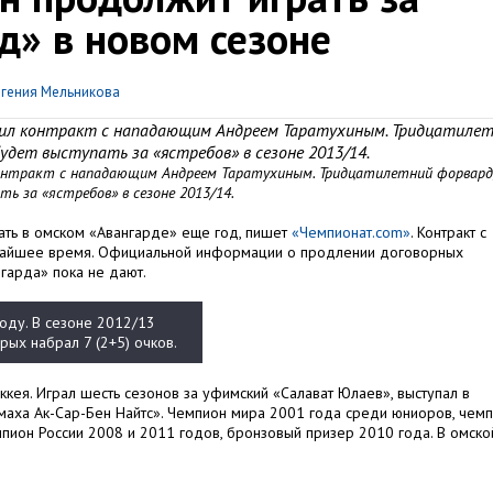
д» в новом сезоне
вгения Мельникова
длил контракт с нападающим Андреем Таратухиным. Тридцатиле
удет выступать за «ястребов» в сезоне 2013/14.
контракт с нападающим Андреем Таратухиным. Тридцатилетний форвард
ь за «ястребов» в сезоне 2013/14.
ать в омском «Авангарде» еще год, пишет
«Чемпионат.com»
. Контракт с
жайшее время. Официальной информации о продлении договорных
гарда» пока не дают.
оду. В сезоне 2012/13
рых набрал 7 (2+5) очков.
ккея. Играл шесть сезонов за уфимский «Салават Юлаев», выступал в
маха Ак-Сар-Бен Найтс». Чемпион мира 2001 года среди юниоров, чем
пион России 2008 и 2011 годов, бронзовый призер 2010 года. В омско