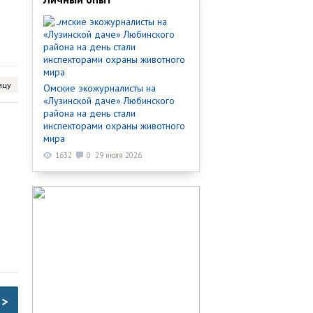
ицу
Омские экожурналисты на
«Лузинской даче» Любинского
района на день стали
инспекторами охраны животного
мира
1632
0
29 июля 2026
>