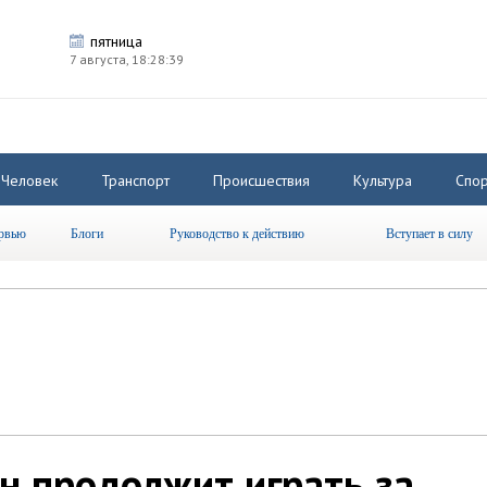
пятница
7 августа,
18:28:40
Человек
Транспорт
Происшествия
Культура
Спор
рвью
Блоги
Руководство к действию
Вступает в силу
н продолжит играть за