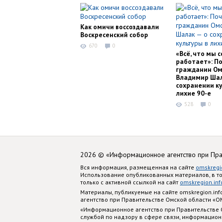
Как омичи воссоздавали
Воскресенский собор
670
0
«Всё, что мы с
работает»: П
гражданин Ом
Владимир Шал
сохранении ку
лихие 90-е
528
0
2026 © «Информационное агентство при Пр
Вся информация, размещенная на сайте
omskregi
Использование опубликованных материалов, в т
только с активной ссылкой на сайт
omskregion.inf
Материалы, публикуемые на сайте omskregion.i
агентство при Правительстве Омской области «
«Информационное агентство при Правительстве
службой по надзору в сфере связи, информацион