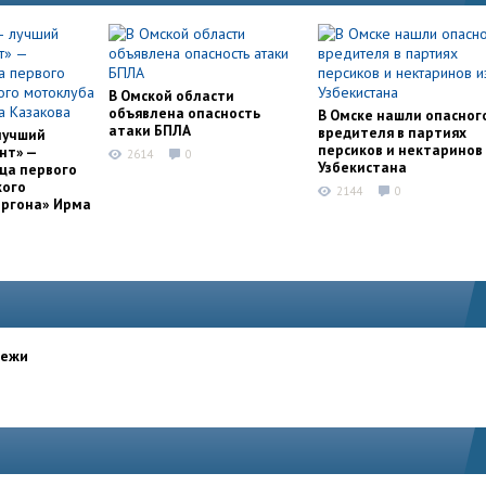
В Омской области
объявлена опасность
В Омске нашли опасног
атаки БПЛА
вредителя в партиях
лучший
персиков и нектаринов 
нт» —
2614
0
Узбекистана
ца первого
кого
2144
0
оргона» Ирма
дежи