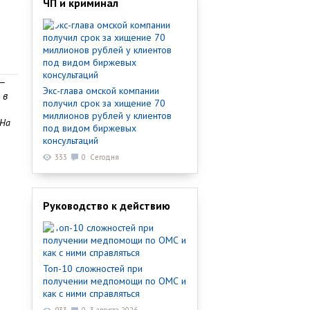
ЧП и криминал
—
Экс-глава омской компании
 в
получил срок за хищение 70
миллионов рублей у клиентов
 На
под видом биржевых
консультаций
333
0
Сегодня
Руководство к действию
Топ-10 сложностей при
получении медпомощи по ОМС и
как с ними справляться