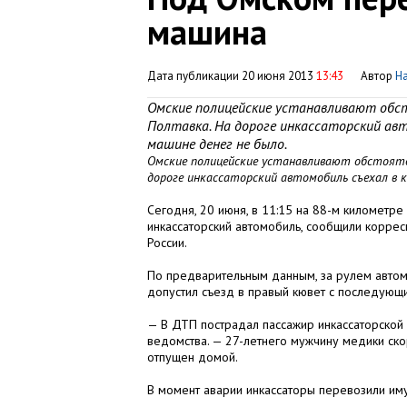
машина
Дата публикации 20 июня 2013
13:43
Автор
Н
Омские полицейские устанавливают обст
Полтавка. На дороге инкассаторский авт
машине денег не было.
Омские полицейские устанавливают обстояте
дороге инкассаторский автомобиль съехал в к
Сегодня, 20 июня, в 11:15 на 88-м километр
инкассаторский автомобиль, сообщили корре
России.
По предварительным данным, за рулем автом
допустил съезд в правый кювет с последую
— В ДТП пострадал пассажир инкассаторской
ведомства. — 27-летнего мужчину медики ск
отпущен домой.
В момент аварии инкассаторы перевозили иму