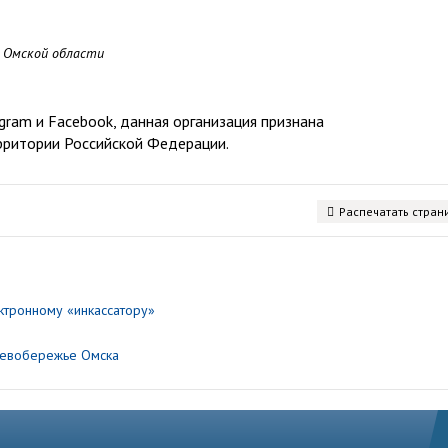
о Омской области
ram и Facebook, данная организация признана
рритории Российской Федерации.
Распечатать стран
ктронному «инкассатору»
 Левобережье Омска