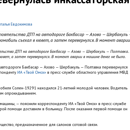
аталья Евдокимова
оятельства ДТП на автодороге Бакбасар — Азово — Шербакуль 
омобиль съехал в кювет, а затем перевернулся. В момент аварии
льства ДТП на автодороге Бакбасар — Азово — Шербакуль — Полтавка.
ювет, а затем перевернулся. В момент аварии в машине денег не было.
е автодороги Бакбасар — Азово — Шербакуль — Полтавка перевернулся
спонденту
ИА «Твой Омск»
в пресс-службе областного управления МВД
обиля Солен-19291 находился 21-летний молодой человек. Водитель
щим опрокидыванием.
 машины, — пояснили корреспонденту ИА «Твой Омск» в пресс-службе
орой помощи доставили в больницу. После оказания первой помощи он
щество, предназначенное для салонов сотовой связи.