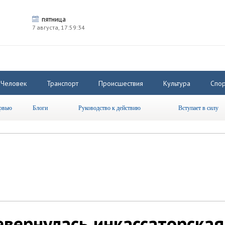
пятница
7 августа,
17:59:35
Человек
Транспорт
Происшествия
Культура
Спор
рвью
Блоги
Руководство к действию
Вступает в силу
вернулась инкассаторская