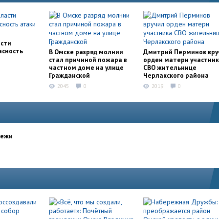
асти
асность
В Омске разряд молнии
Дмитрий Перминов вру
стал причиной пожара в
орден матери участни
частном доме на улице
СВО жительнице
Гражданской
Черлакского района
2045
0
2019
0
дежи