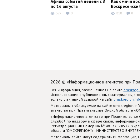
Афиша событий недели с 8
Как омичи во
по 16 августа
Воскресенски
327
0
818
0
2026 © «Информационное агентство при Пр
Вся информация, размещенная на сайте
omskregi
Использование опубликованных материалов, в т
только с активной ссылкой на сайт
omskregion.inf
Материалы, публикуемые на сайте omskregion.i
агентство при Правительстве Омской области «
«Информационное агентство при Правительстве
службой по надзору в сфере связи, информацион
Регистрационный номер ИА № ФС 77 - 78572. Учр
области "ОМСКРЕГИОН"»: МИНИСТЕРСТВО ВНУТРЕ
Материалы сайта могут содержать информацию, н