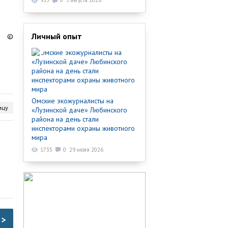
933
0
3 августа 2026
Личный опыт
©
Омские экожурналисты на
ицу
«Лузинской даче» Любинского
района на день стали
инспекторами охраны животного
мира
1735
0
29 июля 2026
>