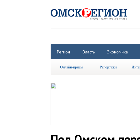
Регион
Власть
Экономика
Онлайн-прием
Репортажи
Инте
Под Омском пере