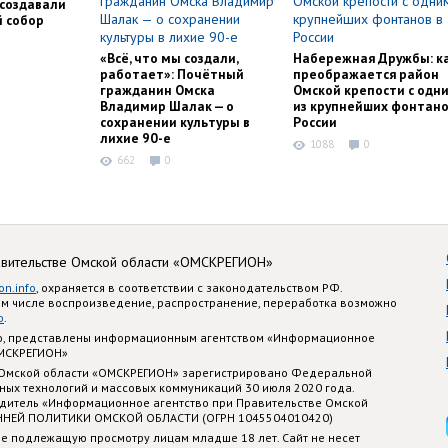
ссоздавали
й собор
«Всё, что мы создали,
Набережная Дружбы: к
работает»: Почётный
преображается район
гражданин Омска
Омской крепости с одн
Владимир Шалак — о
из крупнейших фонтано
сохранении культуры в
России
лихие 90-е
1088
0
662
0
авительстве Омской области «ОМСКРЕГИОН»
on.info
, охраняется в соответствии с законодательством РФ.
ом числе воспроизведение, распространение, переработка возможно
o
.
nfo, представлены информационным агентством «Информационное
ОМСКРЕГИОН»
 Омской области «ОМСКРЕГИОН» зарегистрировано Федеральной
ных технологий и массовых коммуникаций 30 июля 2020 года.
едитель «Информационное агентство при Правительстве Омской
ННЕЙ ПОЛИТИКИ ОМСКОЙ ОБЛАСТИ (ОГРН 1045504010420)
е подлежащую просмотру лицам младше 18 лет. Сайт не несет