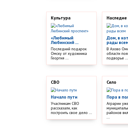
Культура
Наследие
«Любимый
Дом, в ко
Любинский ...
рады все
Последний подарок
В Азово Ом
Омску от художника
области поя
Георгия ...
подворье ..
СВО
Село
Начало пути
Пора в по
Участникам СВО
Аграрии уж
рассказали, как
муниципаль
построить свое дело ...
районов вк
...