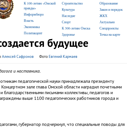
К 100-летию «Омской
Строительство
Образование
правды»
Культура
Закон и порядок
Информбюро
Наследие
ЖКХ
Власть
Спорт
Актуально
Экономика
К 300-летию Омска
Спецпроекты
Политакцент
Здоровье
Точка на карте
 создается будущее
р
Алексей Сафронов
Фото
Евгений Кармаев
дагога и наставника.
ботникам педагогической науки принадлежала президенту
 Концертном зале глава Омской области наградил почетными
 и благодарственными письмами коллективы, педагогов и
награждены выше 1100 педагогических работников города и
дагогами, губернатор подчеркнул, что специальные поводы для