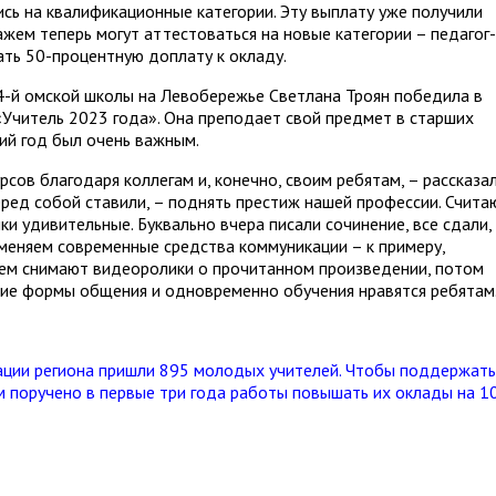
сь на квалификационные категории. Эту выплату уже получили
ажем теперь могут аттестоваться на новые категории – педагог-
ать 50-процентную доплату к окладу.
44-й омской школы на Левобережье Светлана Троян победила в
«Учитель 2023 года». Она преподает свой предмет в старших
щий год был очень важным.
рсов благодаря коллегам и, конечно, своим ребятам, – рассказа
перед собой ставили, – поднять престиж нашей профессии. Счита
ки удивительные. Буквально вчера писали сочинение, все сдали,
меняем современные средства коммуникации – к примеру,
ием снимают видеоролики о прочитанном произведении, потом
кие формы общения и одновременно обучения нравятся ребятам
ации региона пришли 895 молодых учителей. Чтобы поддержать
 поручено в первые три года работы повышать их оклады на 1