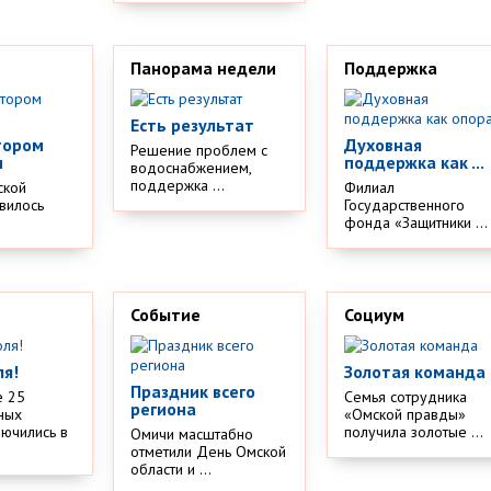
Панорама недели
Поддержка
Есть результат
тором
Духовная
Решение проблем с
м
поддержка как ...
водоснабжением,
поддержка ...
ской
Филиал
вилось
Государственного
.
фонда «Защитники ...
Событие
Социум
ля!
Золотая команда
Праздник всего
е 25
Семья сотрудника
региона
ных
«Омской правды»
лючились в
получила золотые ...
Омичи масштабно
отметили День Омской
области и ...