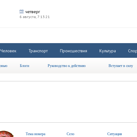
четверг
6 августа,
7:13:22
Человек
Транспорт
Происшествия
Культура
Спор
рвью
Блоги
Руководство к действию
Вступает в силу
Тема номера
Село
Ситуация