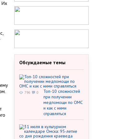
. Их
с,
–
Обсуждаемые темы
 ему
ом.
Топ-10 сложностей
796
0
при получении
медпомощи по ОМС
и как с ними
т
справляться
ого
С