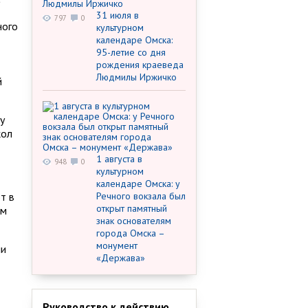
31 июля в
797
0
ного
культурном
календаре Омска:
95-летие со дня
рождения краеведа
Людмилы Иржичко
й
у
кол
1 августа в
948
0
культурном
календаре Омска: у
т в
Речного вокзала был
открыт памятный
ом
знак основателям
города Омска –
монумент
ли
«Держава»
Руководство к действию