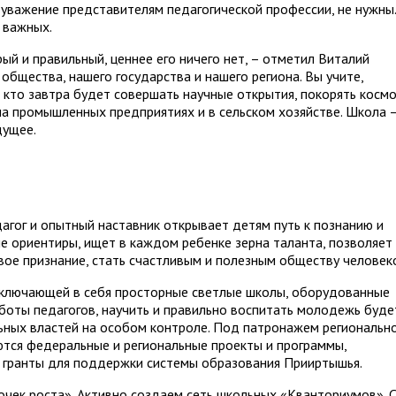
 уважение представителям педагогической профессии, не нужны
 важных.
ый и правильный, ценнее его ничего нет, – отметил Виталий
общества, нашего государства и нашего региона. Вы учите,
 кто завтра будет совершать научные открытия, покорять космо
на промышленных предприятиях и в сельском хозяйстве. Школа 
дущее.
агог и опытный наставник открывает детям путь к познанию и
е ориентиры, ищет в каждом ребенке зерна таланта, позволяет
вое признание, стать счастливым и полезным обществу человек
 включающей в себя просторные светлые школы, оборудованные
оты педагогов, научить и правильно воспитать молодежь буде
льных властей на особом контроле. Под патронажем региональн
ются федеральные и региональные проекты и программы,
 гранты для поддержки системы образования Прииртышья.
очек роста». Активно создаем сеть школьных «Кванториумов». 