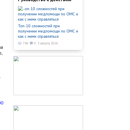
Топ-10 сложностей при
получении медпомощи по ОМС и
как с ними справляться
796
0
3 августа 2026
ла
ю,
.
00