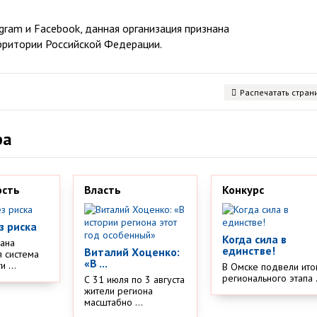
ram и Facebook, данная организация признана
рритории Российской Федерации.
Распечатать стран
ра
ость
Власть
Конкурс
з риска
Когда сила в
дана
единстве!
Виталий Хоценко:
 система
«В ...
 ...
В Омске подвели ито
регионального этапа .
С 31 июля по 3 августа
жители региона
масштабно ...