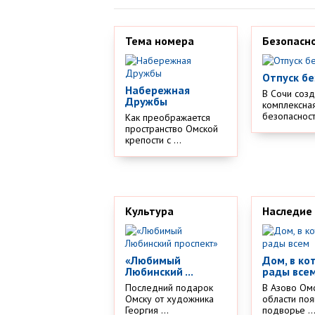
Тема номера
Безопасн
Отпуск бе
Набережная
В Сочи соз
Дружбы
комплексная
безопасности
Как преображается
пространство Омской
крепости с ...
Культура
Наследие
«Любимый
Дом, в ко
Любинский ...
рады все
Последний подарок
В Азово Ом
Омску от художника
области поя
Георгия ...
подворье ..