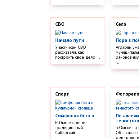
СВО
Село
Начало пути
Пора в по
Участникам СВО
Аграрии уж
рассказали, как
муниципаль
построить свое дело ...
районов вк
...
Спорт
Фотореп
Симфония бега в ...
По аллея
тенистого
В Омске прошел
традиционный
в Омске на 
Сибирский ...
Областного
дендрологич