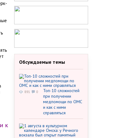
ерк­
вые
ть
нять
ет
Обсуждаемые темы
в
Топ-10 сложностей
и
891
0
при получении
медпомощи по ОМС
и как с ними
справляться
и к