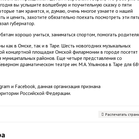
годня вы услышите волшебную и поучительную сказку о пяти
оторые там хранятся, и, думаю, очень многое узнаете о нашей
ть и ценить, захотите обязательно поехать посмотреть эти пят
азал губернатор.
бятам хорошо учиться, заниматься спортом, помогать родителя
 как в Омске, так и в Таре. Шесть новогодних музыкальных
ной концертной площадке Омской филармонии в городе посетят
из муниципальных районов. Еще четыре представления со
Северном драматическом театре им. М.А. Ульянова в Таре для 68
ram и Facebook, данная организация признана
рритории Российской Федерации.
Распечатать стран
ра