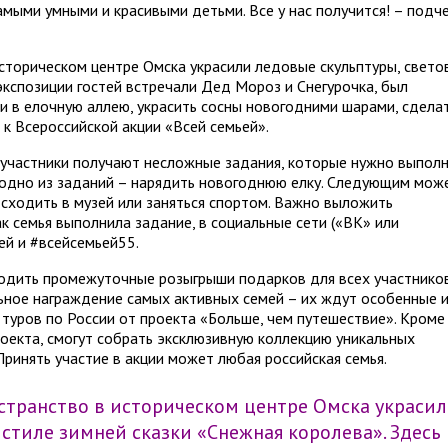
мыми умными и красивыми детьми. Все у нас получится! – подч
историческом центре Омска украсили ледовые скульптуры, свето
экспозиции гостей встречали Дед Мороз и Снегурочка, был
и в елочную аллею, украсить сосны новогодними шарами, сдела
к Всероссийской акции «Всей семьей».
ю участники получают несложные задания, которые нужно выпол
 А одно из заданий – нарядить новогоднюю елку. Следующим мож
 сходить в музей или заняться спортом. Важно выложить
к семья выполнила задание, в социальные сети («ВK» или
ей и #всейсемьей55.
одить промежуточные розыгрыши подарков для всех участнико
льное награждение самых активных семей – их ждут особенные 
 туров по России от проекта «Больше, чем путешествие». Кроме
роекта, смогут собрать эксклюзивную коллекцию уникальных
ринять участие в акции может любая российская семья.
остранство в историческом центре Омска украсил
стиле зимней сказки «Снежная королева». Здесь