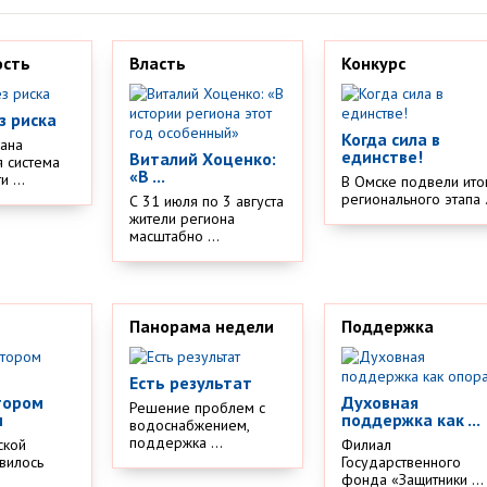
ость
Власть
Конкурс
з риска
Когда сила в
дана
единстве!
Виталий Хоценко:
 система
«В ...
 ...
В Омске подвели ито
регионального этапа .
С 31 июля по 3 августа
жители региона
масштабно ...
Панорама недели
Поддержка
Есть результат
тором
Духовная
Решение проблем с
м
поддержка как ...
водоснабжением,
поддержка ...
ской
Филиал
вилось
Государственного
.
фонда «Защитники ...