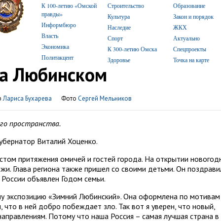
К 100-летию «Омской
Строительство
Образование
правды»
Культура
Закон и порядок
Информбюро
Наследие
ЖКХ
Власть
Спорт
Актуально
Экономика
К 300-летию Омска
Спецпроекты
Политакцент
Здоровье
Точка на карте
на Любинском
р
Лариса Бухарева
Фото
Сергей Мельников
го пространства.
губернатор Виталий Хоценко.
стом притяжения омичей и гостей города. На открытии новогод
жи. Глава региона также пришел со своими детьми. Он поздрави
 России объявлен Годом семьи.
шу экспозицию «Зимний Любинский». Она оформлена по мотивам
 что в ней добро побеждает зло. Так вот я уверен, что новый,
аправлениям. Потому что наша Россия – самая лучшая страна в