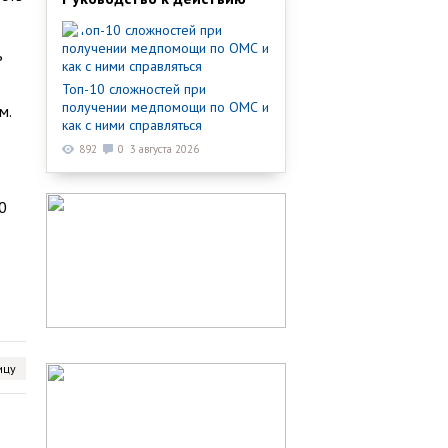
ь
Топ-10 сложностей при
получении медпомощи по ОМС и
м.
как с ними справляться
892
0
3 августа 2026
0
ицу