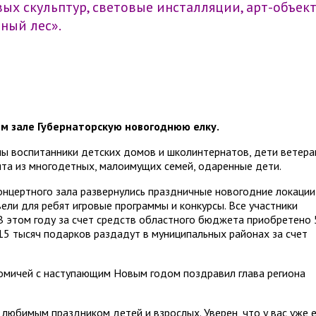
ых скульптур, световые инсталляции, арт-объект
ный лес».
м зале Губернаторскую новогоднюю елку.
ы воспитанники детских домов и школ­интернатов, дети ветер
ята из многодетных, малоимущих семей, одаренные дети.
нцертного зала развернулись праздничные новогодние локации
ели для ребят игровые программы и конкурсы. Все участники
В этом году за счет средств областного бюджета приобретено 
15 тысяч подарков раздадут в муниципальных районах за счет
 омичей с наступающим Новым годом поздравил глава региона
любимым праздником детей и взрослых. Уверен, что у вас уже 