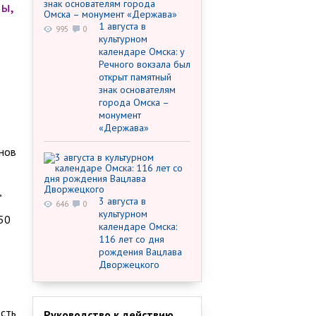
ы,
1 августа в
995
0
культурном
календаре Омска: у
Речного вокзала был
открыт памятный
знак основателям
города Омска –
монумент
«Держава»
анов
,
3 августа в
646
0
культурном
50
календаре Омска:
116 лет со дня
рождения Вацлава
Дворжецкого
есть
Руководство к действию