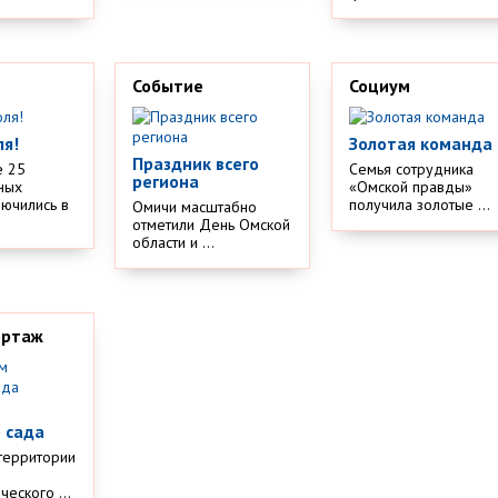
Событие
Социум
ля!
Золотая команда
Праздник всего
е 25
Семья сотрудника
региона
ных
«Омской правды»
лючились в
получила золотые ...
Омичи масштабно
отметили День Омской
области и ...
ортаж
м
 сада
территории
еского ...