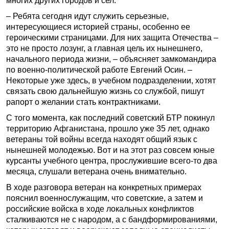
многих других городов и сел.
– Ребята сегодня идут служить серьезные,
интересующиеся историей страны, особенно ее
героическими страницами. Для них защита Отечества –
это не просто лозунг, а главная цель их нынешнего,
начального периода жизни, – объясняет замкомандира
по военно-политической работе Евгений Осин. –
Некоторые уже здесь, в учебном подразделении, хотят
связать свою дальнейшую жизнь со службой, пишут
рапорт о желании стать контрактниками.
С того момента, как последний советский БТР покинул
территорию Афганистана, прошло уже 35 лет, однако
ветераны той войны всегда находят общий язык с
нынешней молодежью. Вот и на этот раз совсем юные
курсанты учебного центра, прослужившие всего-то два
месяца, слушали ветерана очень внимательно.
В ходе разговора ветеран на конкретных примерах
пояснил военнослужащим, что советские, а затем и
российские войска в ходе локальных конфликтов
сталкиваются не с народом, а с бандформированиями,