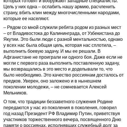
которых готовят и вооружают западные специалисты.
Цель у них одна – ослабить нашу армию, расчленить
страну, вбить клин между многочисленными народами,
которые ее населяют.
– Рядом со мной служили ребята родом из разных мест
– от Владивостока до Калининграда, от Узбекистана до
Якутии. Это были люди с разной ментальностью, однако
у всех нас была общая цель, которая нас сплотила, –
выполнить боевую задачу. И мы ее решали. В
Афганистане не проиграли ни одного боя. Даже если не
могли с первого раза выполнить поставленную задачу,
мы возвращались в это место и доделывали то, что
было необходимо. Это качество россиянам досталось от
предков. Уверен, оно заложено и в нынешнем
поколении молодежи, – не сомневается Алексей
Мельников.
О том, что традиции беззаветного служения Родине
передаются у нас из поколения в поколения, говорил
год назад Президент РФ Владимир Путин, приветствуя
участников торжественного вечера, посвященного Дню
памяти о россиянах, исполнявших служебный долг за