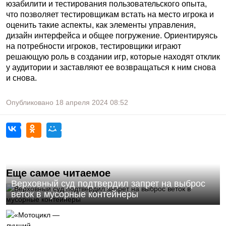
юзабилити и тестирования пользовательского опыта,
что позволяет тестировщикам встать на место игрока и
оценить такие аспекты, как элементы управления,
дизайн интерфейса и общее погружение. Ориентируясь
на потребности игроков, тестировщики играют
решающую роль в создании игр, которые находят отклик
у аудитории и заставляют ее возвращаться к ним снова
и снова.
Опубликовано
18 апреля 2024
08:52
Еще самое читаемое
Верховный суд подтвердил запрет на выброс
веток в мусорные контейнеры