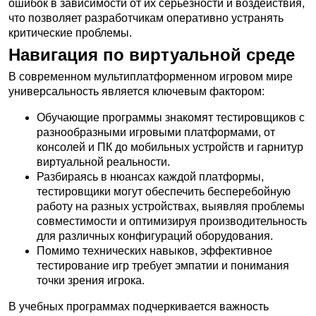
ошибок в зависимости от их серьезности и воздействия,
что позволяет разработчикам оперативно устранять
критические проблемы.
Навигация по виртуальной среде
В современном мультиплатформенном игровом мире
универсальность является ключевым фактором:
Обучающие программы знакомят тестировщиков с
разнообразными игровыми платформами, от
консолей и ПК до мобильных устройств и гарнитур
виртуальной реальности.
Разбираясь в нюансах каждой платформы,
тестировщики могут обеспечить бесперебойную
работу на разных устройствах, выявляя проблемы
совместимости и оптимизируя производительность
для различных конфигураций оборудования.
Помимо технических навыков, эффективное
тестирование игр требует эмпатии и понимания
точки зрения игрока.
В учебных программах подчеркивается важность