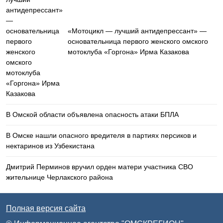
«Мотоцикл — лучший антидепрессант» —
основательница первого женского омского
мотоклуба «Горгона» Ирма Казакова
В Омской области объявлена опасность атаки БПЛА
В Омске нашли опасного вредителя в партиях персиков и
нектаринов из Узбекистана
Дмитрий Перминов вручил орден матери участника СВО
жительнице Черлакского района
Полная версия сайта