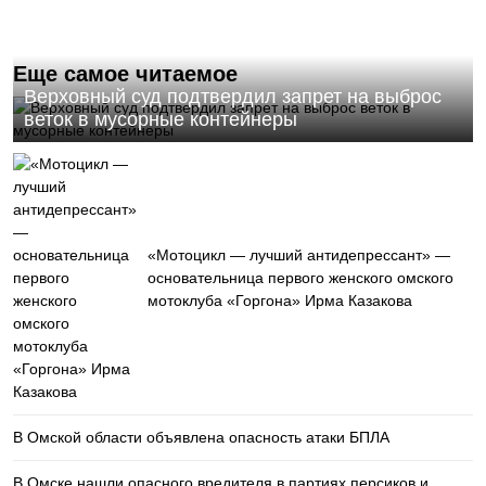
Еще самое читаемое
Верховный суд подтвердил запрет на выброс
веток в мусорные контейнеры
«Мотоцикл — лучший антидепрессант» —
основательница первого женского омского
мотоклуба «Горгона» Ирма Казакова
В Омской области объявлена опасность атаки БПЛА
В Омске нашли опасного вредителя в партиях персиков и