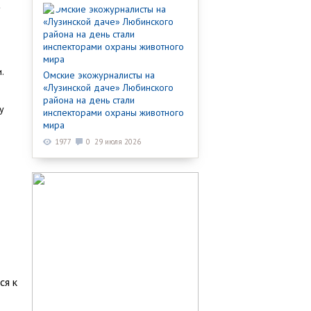
.
Омские экожурналисты на
«Лузинской даче» Любинского
района на день стали
у
инспекторами охраны животного
мира
1977
0
29 июля 2026
ся к