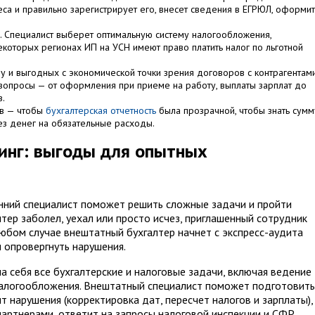
а и правильно зарегистрирует его, внесет сведения в ЕГРЮЛ, оформит
. Специалист выберет оптимальную систему налогообложения,
екоторых регионах ИП на УСН имеют право платить налог по льготной
у и выгодных с экономической точки зрения договоров с контрагентами
вопросы — от оформления при приеме на работу, выплаты зарплат до
в.
ов — чтобы
бухгалтерская отчетность
была прозрачной, чтобы знать сумм
без денег на обязательные расходы.
синг: выгоды для опытных
нний специалист поможет решить сложные задачи и пройти
тер заболел, уехал или просто исчез, приглашенный сотрудник
любом случае внештатный бухгалтер начнет с экспресс-аудита
 опровергнуть нарушения.
 себя все бухгалтерские и налоговые задачи, включая ведение
налогообложения. Внештатный специалист поможет подготовить
т нарушения (корректировка дат, пересчет налогов и зарплаты),
ртнерами, ответит на запросы налоговой инспекции и СФР,