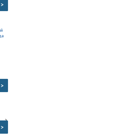
>
>
>