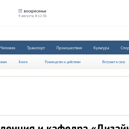
воскресенье
9 августа,
8:12:01
Человек
Транспорт
Происшествия
Культура
Спор
рвью
Блоги
Руководство к действию
Вступает в силу
иденция и кафедра «Дизай