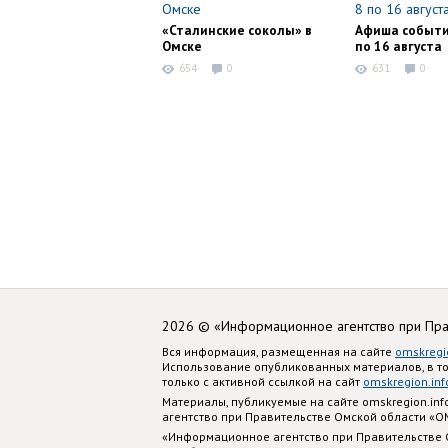
«Сталинские соколы» в
Афиша событи
Омске
по 16 августа
654
0
631
0
2026 © «Информационное агентство при Пр
Вся информация, размещенная на сайте
omskregi
Использование опубликованных материалов, в т
только с активной ссылкой на сайт
omskregion.inf
Материалы, публикуемые на сайте omskregion.i
агентство при Правительстве Омской области «
«Информационное агентство при Правительстве