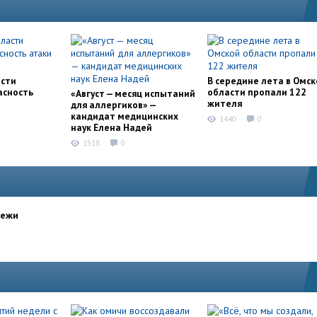
асти
В середине лета в Омск
асность
области пропали 122
«Август — месяц испытаний
жителя
для аллергиков» —
кандидат медицинских
1440
0
наук Елена Надей
1518
0
дежи