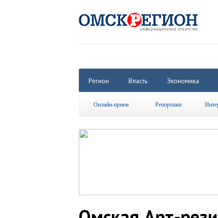
Регион
Власть
Экономика
Онлайн-прием
Репортажи
Инте
Омская Арт-рез