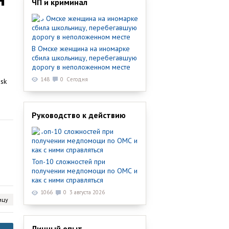
ЧП и криминал
В Омске женщина на иномарке
сбила школьницу, перебегавшую
дорогу в неположенном месте
148
0
Сегодня
Руководство к действию
Топ-10 сложностей при
получении медпомощи по ОМС и
как с ними справляться
1066
0
3 августа 2026
ицу
Личный опыт