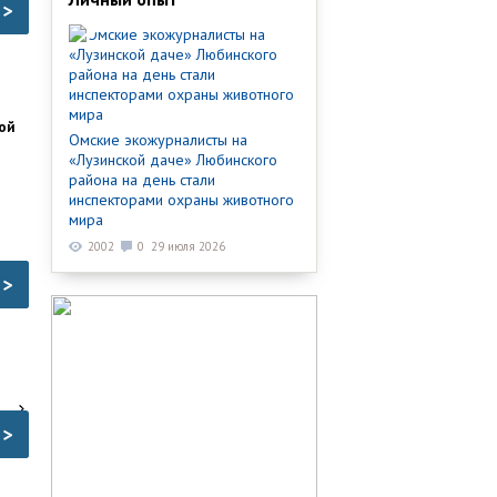
>
ой
Омские экожурналисты на
«Лузинской даче» Любинского
района на день стали
инспекторами охраны животного
мира
2002
0
29 июля 2026
>
>