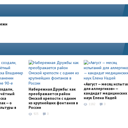
дежи
«Август — месяц испыта
для аллергиков» —
оздали,
Набережная Дружбы: как
кандидат медицинских
очётный
преображается район
наук Елена Надей
ска
Омской крепости с одним
ак — о
из крупнейших фонтанов в
1182
0
льтуры в
России
925
0