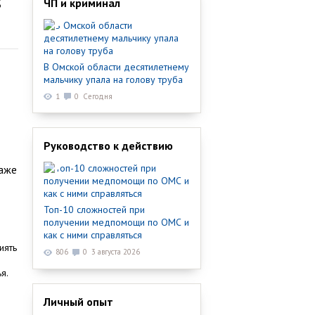
ЧП и криминал
В Омской области десятилетнему
мальчику упала на голову труба
1
0
Сегодня
Руководство к действию
даже
Топ-10 сложностей при
получении медпомощи по ОМС и
как с ними справляться
иять
806
0
3 августа 2026
я.
Личный опыт