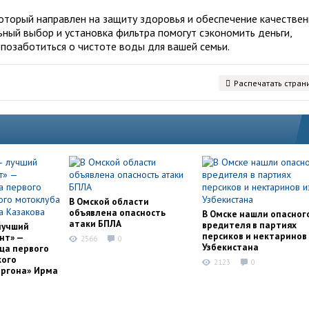
который направлен на защиту здоровья и обеспечение качестве
ьный выбор и установка фильтра помогут сэкономить деньги,
 позаботиться о чистоте воды для вашей семьи.
Распечатать стран
В Омской области
объявлена опасность
В Омске нашли опасног
атаки БПЛА
вредителя в партиях
лучший
персиков и нектаринов 
нт» —
2566
0
Узбекистана
ца первого
кого
2123
0
оргона» Ирма