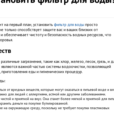
т на первый план, установить
фильтр для воды
просто
е только способствует защите вас и ваших близких от
 и обеспечивает чистоту и безопасность водных ресурсов, что
оровья.
еств
зличные загрязнения, такие как хлор, железо, песок, грязь, и 
и являются важной частью системы водоочистки, позволяющей
, приготовления еды и гигиенических процедур.
ды:
ься от вредных веществ, которые могут оказаться в питьевой воде и вл
ажно для людей с аллергиями, астмой или другими заболеваниями.
истой и приятной на вкус. Она станет более мягкой и приятной для пить
хранить деньги на покупке бутилированной.
ние на окружающую среду, поскольку не требуют покупки пластиковых