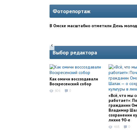
Фоторепортаж
В Омске масштабно отметили День моло
Выбор редактора
Как омичи воссоздавали
Воскресенский собор
606
0
«Всё, что мы с
работает»: П
гражданин Ом
Владимир Шал
сохранении ку
лихие 90-е
468
0