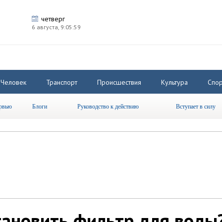
четверг
6 августа,
9:06:00
Человек
Транспорт
Происшествия
Культура
Спор
рвью
Блоги
Руководство к действию
Вступает в силу
тановить фильтр для воды