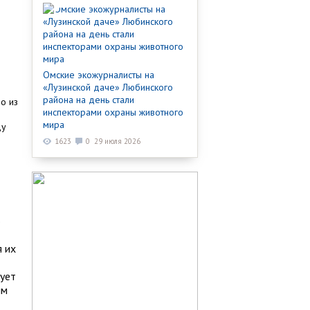
Омские экожурналисты на
«Лузинской даче» Любинского
района на день стали
о из
инспекторами охраны животного
мира
ду
1623
0
29 июля 2026
о
я их
ует
им