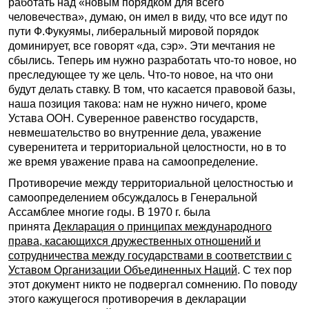
работать над «новым порядком для всего
человечества», думаю, он имел в виду, что все идут по
пути Ф.Фукуямы, либеральный мировой порядок
доминирует, все говорят «да, сэр». Эти мечтания не
сбылись. Теперь им нужно разработать что-то новое, но
преследующее ту же цель. Что-то новое, на что они
будут делать ставку. В том, что касается правовой базы,
наша позиция такова: нам не нужно ничего, кроме
Устава ООН. Суверенное равенство государств,
невмешательство во внутренние дела, уважение
суверенитета и территориальной целостности, но в то
же время уважение права на самоопределение.
Противоречие между территориальной целостностью и
самоопределением обсуждалось в Генеральной
Ассамблее многие годы. В 1970 г. была
принята
Декларация о принципах международного
права, касающихся дружественных отношений и
сотрудничества между государствами в соответствии с
Уставом Организации Объединенных Наций
. С тех пор
этот документ никто не подвергал сомнению. По поводу
этого кажущегося противоречия в декларации