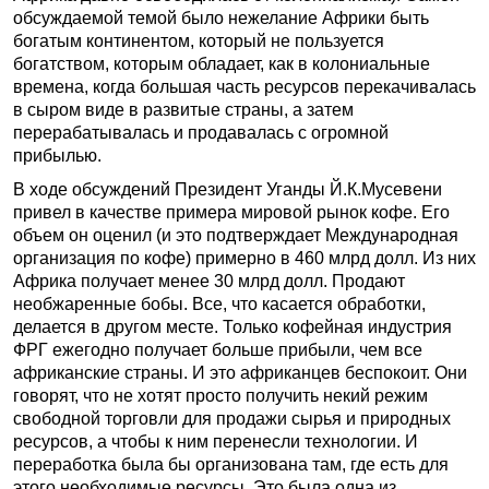
обсуждаемой темой было нежелание Африки быть
богатым континентом, который не пользуется
богатством, которым обладает, как в колониальные
времена, когда большая часть ресурсов перекачивалась
в сыром виде в развитые страны, а затем
перерабатывалась и продавалась с огромной
прибылью.
В ходе обсуждений Президент Уганды Й.К.Мусевени
привел в качестве примера мировой рынок кофе. Его
объем он оценил (и это подтверждает Международная
организация по кофе) примерно в 460 млрд долл. Из них
Африка получает менее 30 млрд долл. Продают
необжаренные бобы. Все, что касается обработки,
делается в другом месте. Только кофейная индустрия
ФРГ ежегодно получает больше прибыли, чем все
африканские страны. И это африканцев беспокоит. Они
говорят, что не хотят просто получить некий режим
свободной торговли для продажи сырья и природных
ресурсов, а чтобы к ним перенесли технологии. И
переработка была бы организована там, где есть для
этого необходимые ресурсы. Это была одна из