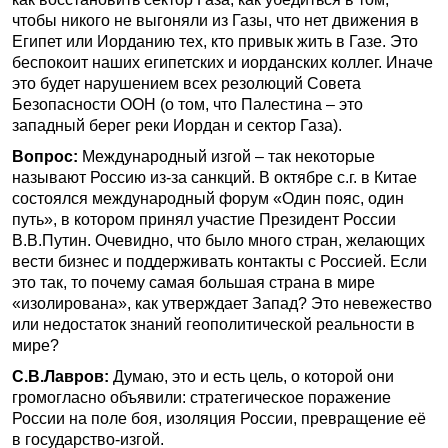
чтобы никого не выгоняли из Газы, что нет движения в
Египет или Иорданию тех, кто привык жить в Газе. Это
беспокоит наших египетских и иорданских коллег. Иначе
это будет нарушением всех резолюций Совета
Безопасности ООН (о том, что Палестина – это
западный берег реки Иордан и сектор Газа).
Вопрос:
Международный изгой – так некоторые
называют Россию из-за санкций. В октябре с.г. в Китае
состоялся международный форум «Один пояс, один
путь», в котором принял участие Президент России
В.В.Путин. Очевидно, что было много стран, желающих
вести бизнес и поддерживать контакты с Россией. Если
это так, то почему самая большая страна в мире
«изолирована», как утверждает Запад? Это невежество
или недостаток знаний геополитической реальности в
мире?
С.В.Лавров:
Думаю, это и есть цель, о которой они
громогласно объявили: стратегическое поражение
России на поле боя, изоляция России, превращение её
в государство-изгой.