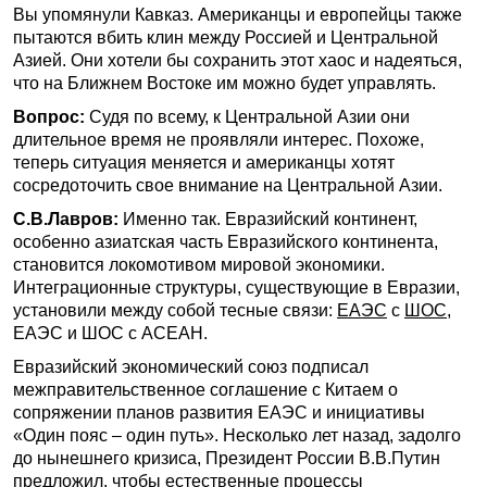
Вы упомянули Кавказ. Американцы и европейцы также
пытаются вбить клин между Россией и Центральной
Азией. Они хотели бы сохранить этот хаос и надеяться,
что на Ближнем Востоке им можно будет управлять.
Вопрос:
Судя по всему, к Центральной Азии они
длительное время не проявляли интерес. Похоже,
теперь ситуация меняется и американцы хотят
сосредоточить свое внимание на Центральной Азии.
С.В.Лавров:
Именно так. Евразийский континент,
особенно азиатская часть Евразийского континента,
становится локомотивом мировой экономики.
Интеграционные структуры, существующие в Евразии,
установили между собой тесные связи:
ЕАЭС
с
ШОС
,
ЕАЭС и ШОС с АСЕАН.
Евразийский экономический союз подписал
межправительственное соглашение с Китаем о
сопряжении планов развития ЕАЭС и инициативы
«Один пояс – один путь». Несколько лет назад, задолго
до нынешнего кризиса, Президент России В.В.Путин
предложил, чтобы естественные процессы