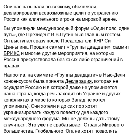
Они нас называли по-всякому, объявляли,
декларировали всевозможные цели по устранению
России как влиятельного игрока на мировой арене.
Вы упомянули международный форум «Один пояс, один
путь», где Президент В.В.Путин был главным гостем.
Он
выступал
сразу после Председателя КНР Си
Цзиньпина. Прошли
саммит «Группы двадцати»
,
саммит
БРИКС
и многие другие мероприятия, на которых
Россия присутствовала без каких-либо ограничений в
правах.
Напротив, на саммите «Группы двадцати» в Нью-Дели
консенсусом была принята
Декларация
, которая не
осуждает Россию и в которой даже не упоминается
наша страна, когда речь заходит об Украине и других
конфликтах в мире (о которых Запад не хотел
упоминать). Они хотели и до сих пор хотят
украинизировать каждую повестку дня каждого
международного форума. Мы не должны дать этому
случиться. Это уже не срабатывает. Страны Мирового
большинства, Глобального Юга не хотят позволять