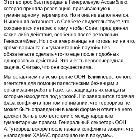
Этот вопрос был передан в Генеральную Ассамблею,
которая приняла резолюцию, призывающую к
гуманитарному перемирию. Но и она не выполняется.
Нынешняя активность в Совбезе свидетельствует, что
сохраняется интерес к тому, чтобы Совет предпринял
какие-либо действия, особенно после резолюции
Генассамблеи. Но пока американцы не готовы ни на что,
кроме варианта с «гуманитарной паузой» без
обязательств сделать что-то еще после подобных
одноразовых действий. Это и есть первоочередная
задача. Считаю, что она осуществима.
Мы оставляем на усмотрение ООН, Ближневосточного
агентства для помощи палестинским беженцам и
организации работ в Газе, как защищать их мандаты,
которые находятся под угрозой. Но завершится горячая
фаза конфликта при том понимании, что терроризм не
может быть оправдан ни в какой форме и ответ на него
должен быть в соответствии с международным
гуманитарным правом. Генеральный секретарь ООН
А.Гутерреш вскоре после начала конфликта заявил, что
«нападение ХАМАС произошло не в вакууме».