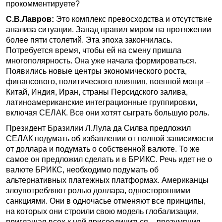
прокомментируете?
С.В.Лавров:
Это комплекс превосходства и отсутствие
анализа ситуации. Запад правил миром на протяжении
более пяти столетий. Эта эпоха закончилась.
Потребуется время, чтобы ей на смену пришла
многополярность. Она уже начала формироваться.
Появились новые центры экономического роста,
финансового, политического влияния, военной мощи –
Китай, Индия, Иран, страны Персидского залива,
латиноамериканские интеграционные группировки,
включая СЕЛАК. Все они хотят сыграть большую роль.
Президент Бразилии Л.Лула да Силва предложил
СЕЛАК подумать об избавлении от полной зависимости
от доллара и подумать о собственной валюте. То же
самое он предложил сделать и в БРИКС. Речь идет не о
валюте БРИКС, необходимо подумать об
альтернативных платежных платформах. Американцы
злоупотребляют ролью доллара, односторонними
санкциями. Они в одночасье отменяют все принципы,
на которых они строили свою модель глобализации,
приглашая всех к ней присоединиться – презумпция