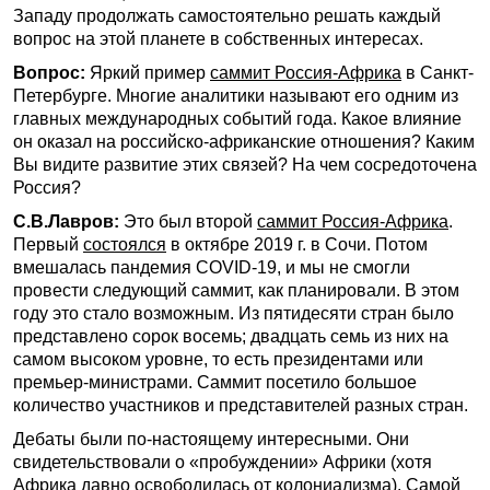
Западу продолжать самостоятельно решать каждый
вопрос на этой планете в собственных интересах.
Вопрос:
Яркий пример
саммит Россия-Африка
в Санкт-
Петербурге. Многие аналитики называют его одним из
главных международных событий года. Какое влияние
он оказал на российско-африканские отношения? Каким
Вы видите развитие этих связей? На чем сосредоточена
Россия?
С.В.Лавров:
Это был второй
саммит Россия-Африка
.
Первый
состоялся
в октябре 2019 г. в Сочи. Потом
вмешалась пандемия COVID-19, и мы не смогли
провести следующий саммит, как планировали. В этом
году это стало возможным. Из пятидесяти стран было
представлено сорок восемь; двадцать семь из них на
самом высоком уровне, то есть президентами или
премьер-министрами. Саммит посетило большое
количество участников и представителей разных стран.
Дебаты были по-настоящему интересными. Они
свидетельствовали о «пробуждении» Африки (хотя
Африка давно освободилась от колониализма). Самой