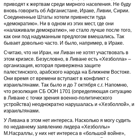
приводят к жертвам среди мирного населения. Не буду
вновь говорить об Афганистане, Ираке, Ливии, Сирии.
Соединенные Штаты хотели привнести туда
«демократию». Ни в одном из этих мест, где они
«налаживали демократию», не стало лучше после того,
как они под надуманным предлогом вмешались. Так
бывает довольно часто. И было, например, в Ираке.
Считаю, что ни Иран, ни Ливан не хотят участвовать в
этом кризисе. Безусловно, в Ливане есть «Хезболла» –
организация, которая привержена защите
палестинского, арабского народа на Ближнем Востоке.
Они время от времени вступают в конфликт с
израильтянами. Так было и до 7 октября с.г. Напомню,
что резолюция СБ ООН 1701 (определяющая ситуацию
в Ливане с точки зрения военно-политического
устройства) неоднократно нарушалась и «Хезболлой», и
израильтянами.
У Ливана в этом нет интереса. Насколько я могу судить
по недавнему заявлению лидера «Хезболлы»
М.Насраллы, у них нет интереса в «большой войне»,