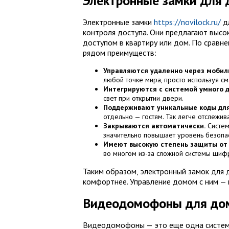
Электронные замки для 
Электронные замки
https://novilock.ru/
дл
контроля доступа. Они предлагают высо
доступом в квартиру или дом. По срав
рядом преимуществ:
Управляются удаленно через мобил
любой точке мира, просто используя с
Интегрируются с системой умного 
свет при открытии двери.
Поддерживают уникальные коды для
отдельно — гостям. Так легче отслежива
Закрываются автоматически.
Система
значительно повышает уровень безопас
Имеют высокую степень защиты от 
во многом из-за сложной системы шиф
Таким образом, электронный замок для 
комфортнее. Управление домом с ним — 
Видеодомофоны для дом
Видеодомофоны — это еще одна система