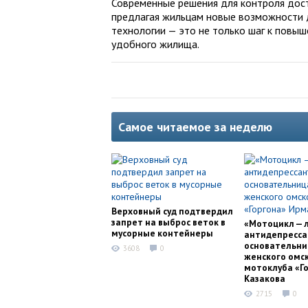
Современные решения для контроля дос
предлагая жильцам новые возможности 
технологии — это не только шаг к повы
удобного жилища.
Самое читаемое за неделю
Верховный суд подтвердил
запрет на выброс веток в
«Мотоцикл — 
мусорные контейнеры
антидепресса
основательни
3608
0
женского омс
мотоклуба «Г
Казакова
2715
0