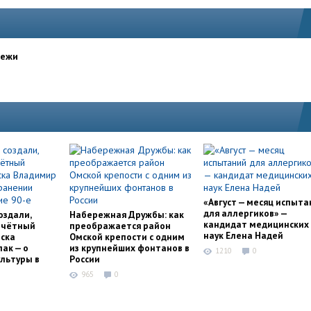
дежи
«Август — месяц испыта
для аллергиков» —
оздали,
Набережная Дружбы: как
кандидат медицинских
очётный
преображается район
наук Елена Надей
ска
Омской крепости с одним
ак — о
из крупнейших фонтанов в
1210
0
льтуры в
России
965
0