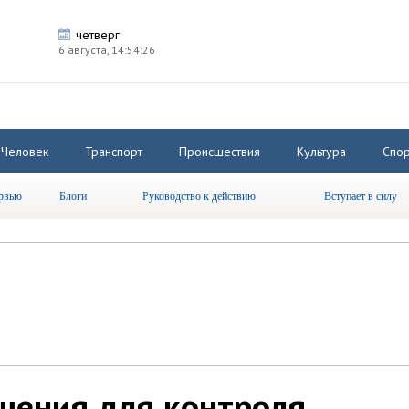
четверг
6 августа,
14:54:27
Человек
Транспорт
Происшествия
Культура
Спор
рвью
Блоги
Руководство к действию
Вступает в силу
шения для контроля