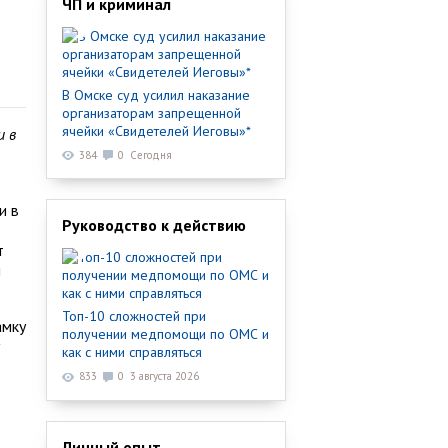
ЧП и криминал
В Омске суд усилил наказание
организаторам запрещенной
ячейки «Свидетелей Иеговы»*
и в
384
0
Сегодня
и в
Руководство к действию
т
м
Топ-10 сложностей при
амку
получении медпомощи по ОМС и
как с ними справляться
833
0
3 августа 2026
Личный опыт