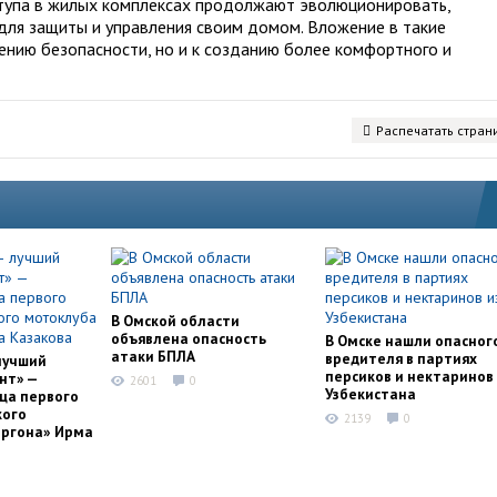
тупа в жилых комплексах продолжают эволюционировать,
для защиты и управления своим домом. Вложение в такие
шению безопасности, но и к созданию более комфортного и
Распечатать стран
В Омской области
объявлена опасность
В Омске нашли опасног
атаки БПЛА
вредителя в партиях
лучший
персиков и нектаринов 
нт» —
2601
0
Узбекистана
ца первого
кого
2139
0
оргона» Ирма