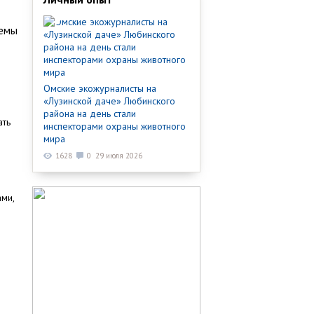
темы
Омские экожурналисты на
«Лузинской даче» Любинского
района на день стали
ать
инспекторами охраны животного
мира
1628
0
29 июля 2026
ми,