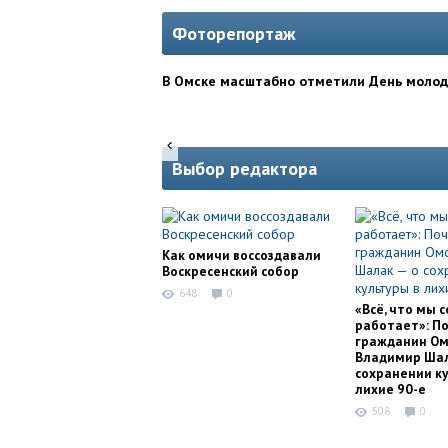
Фоторепортаж
В Омске масштабно отметили День моло
Выбор редактора
Как омичи воссоздавали
Воскресенский собор
648
0
«Всё, что мы с
работает»: П
гражданин Ом
Владимир Шал
сохранении ку
лихие 90-е
508
0