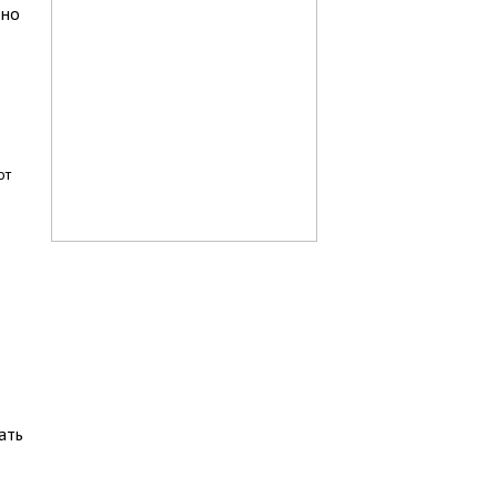
 но
от
ать