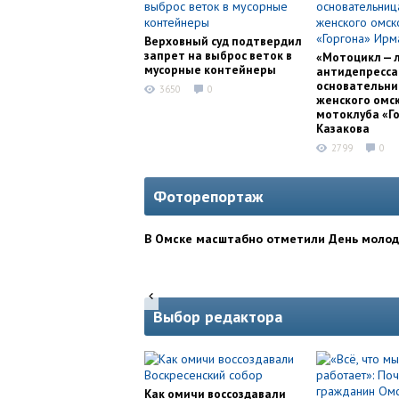
Верховный суд подтвердил
запрет на выброс веток в
«Мотоцикл — 
мусорные контейнеры
антидепресса
основательни
3650
0
женского омс
мотоклуба «Г
Казакова
2799
0
Фоторепортаж
В Омске масштабно отметили День моло
Выбор редактора
Как омичи воссоздавали