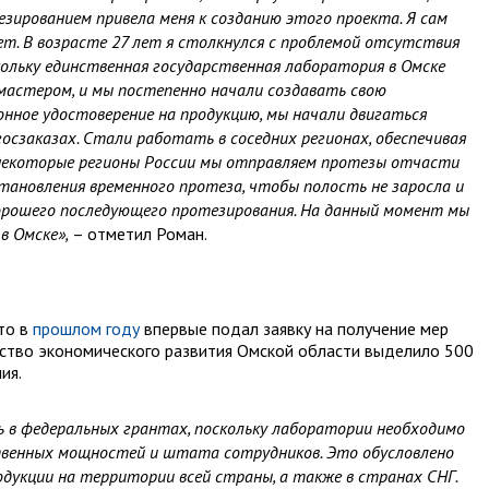
зированием привела меня к созданию этого проекта. Я сам
ет. В возрасте 27 лет я столкнулся с проблемой отсутствия
ольку единственная государственная лаборатория в Омске
 мастером, и мы постепенно начали создавать свою
нное удостоверение на продукцию, мы начали двигаться
 госзаказах. Стали работать в соседних регионах, обеспечивая
 некоторые регионы России мы отправляем протезы отчасти
становления временного протеза, чтобы полость не заросла и
орошего последующего протезирования. На данный момент мы
в Омске»,
– отметил Роман.
то в
прошлом году
впервые подал заявку на получение мер
рство экономического развития Омской области выделило 500
ия.
 в федеральных грантах, поскольку лаборатории необходимо
ственных мощностей и штата сотрудников. Это обусловлено
дукции на территории всей страны, а также в странах СНГ.