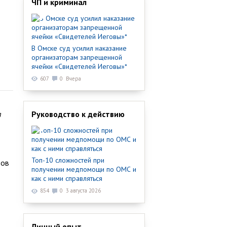
ЧП и криминал
В Омске суд усилил наказание
организаторам запрещенной
ячейки «Свидетелей Иеговы»*
607
0
Вчера
я
Руководство к действию
Топ-10 сложностей при
зов
получении медпомощи по ОМС и
как с ними справляться
854
0
3 августа 2026
Личный опыт