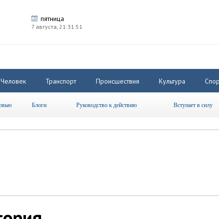
пятница
7 августа,
21:31:52
Человек
Транспорт
Происшествия
Культура
Спор
рвью
Блоги
Руководство к действию
Вступает в силу
тория