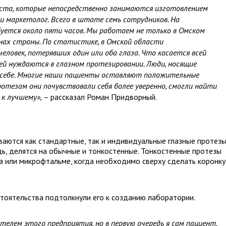
ста, которые непосредственно занимаются изготовлением
и маркетолог. Всего в штате семь сотрудников. На
уется около пяти часов. Мы работаем не только в Омском
ионах страны. По статистике, в Омской области
ловек, потерявших один или оба глаза. Что касается всей
ей нуждаются в глазном протезировании. Люди, носящие
 себе. Многие наши пациенты оставляют положительные
отезам они почувствовали себя более уверенно, смогли найти
 к лучшему»,
– рассказал Роман Придворный.
ваются как стандартные, так и индивидуальные глазные протезы
ь, делятся на обычные и тонкостенные. Тонкостенные протезы
а или микрофтальме, когда необходимо сверху сделать коронку
стоятельства подтолкнули его к созданию лаборатории.
телем этого предприятия, но в первую очередь я сам пациент.