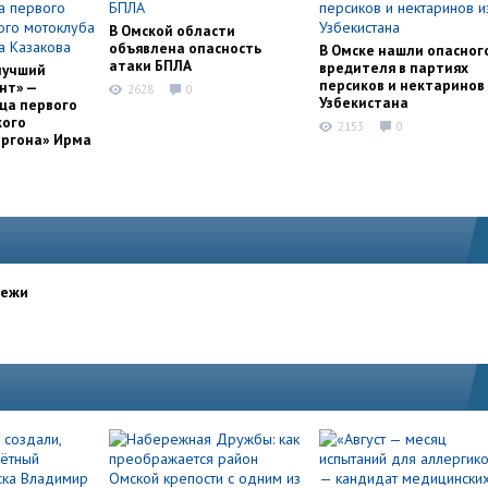
В Омской области
объявлена опасность
В Омске нашли опасног
атаки БПЛА
вредителя в партиях
лучший
персиков и нектаринов 
нт» —
2628
0
Узбекистана
ца первого
кого
2153
0
оргона» Ирма
дежи