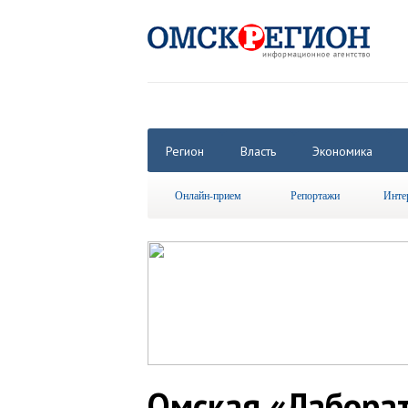
Регион
Власть
Экономика
Онлайн-прием
Репортажи
Инте
Омская «Лабора