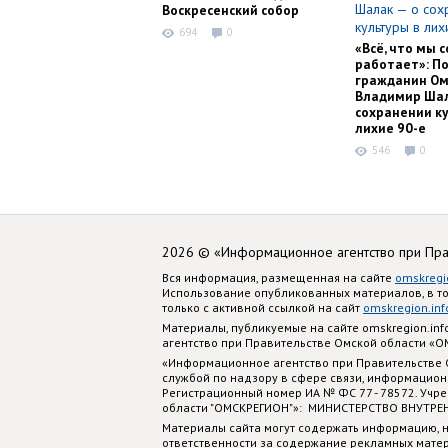
Воскресенский собор
694
0
«Всё, что мы с
работает»: П
гражданин Ом
Владимир Шал
сохранении ку
лихие 90-е
546
0
2026 © «Информационное агентство при Пр
Вся информация, размещенная на сайте
omskregi
Использование опубликованных материалов, в т
только с активной ссылкой на сайт
omskregion.inf
Материалы, публикуемые на сайте omskregion.i
агентство при Правительстве Омской области «
«Информационное агентство при Правительстве
службой по надзору в сфере связи, информацион
Регистрационный номер ИА № ФС 77 - 78572. Учр
области "ОМСКРЕГИОН"»: МИНИСТЕРСТВО ВНУТРЕ
Материалы сайта могут содержать информацию, н
ответственности за содержание рекламных мате