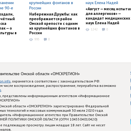
«Август — месяц испыта
для аллергиков» —
оздали,
Набережная Дружбы: как
кандидат медицинских
очётный
преображается район
наук Елена Надей
ска
Омской крепости с одним
ак — о
из крупнейших фонтанов в
1242
0
льтуры в
России
995
0
авительстве Омской области «ОМСКРЕГИОН»
on.info
, охраняется в соответствии с законодательством РФ.
ом числе воспроизведение, распространение, переработка возможно
o
.
nfo, представлены информационным агентством «Информационное
ОМСКРЕГИОН»
 Омской области «ОМСКРЕГИОН» зарегистрировано Федеральной
ных технологий и массовых коммуникаций 30 июля 2020 года.
едитель «Информационное агентство при Правительстве Омской
ННЕЙ ПОЛИТИКИ ОМСКОЙ ОБЛАСТИ (ОГРН 1045504010420)
е подлежащую просмотру лицам младше 18 лет. Сайт не несет
риалов.