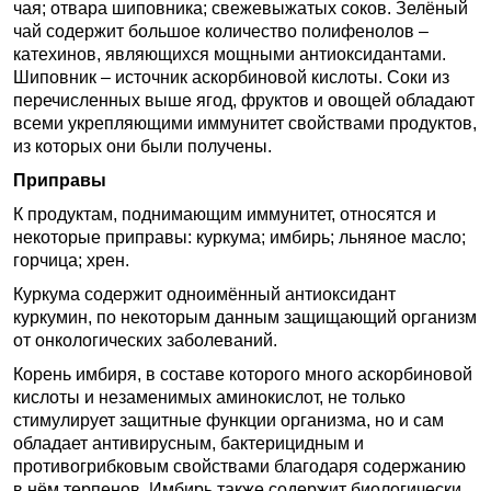
чая; отвара шиповника; свежевыжатых соков. Зелёный
чай содержит большое количество полифенолов –
катехинов, являющихся мощными антиоксидантами.
Шиповник – источник аскорбиновой кислоты. Соки из
перечисленных выше ягод, фруктов и овощей обладают
всеми укрепляющими иммунитет свойствами продуктов,
из которых они были получены.
Приправы
К продуктам, поднимающим иммунитет, относятся и
некоторые приправы: куркума; имбирь; льняное масло;
горчица; хрен.
Куркума содержит одноимённый антиоксидант
куркумин, по некоторым данным защищающий организм
от онкологических заболеваний.
Корень имбиря, в составе которого много аскорбиновой
кислоты и незаменимых аминокислот, не только
стимулирует защитные функции организма, но и сам
обладает антивирусным, бактерицидным и
противогрибковым свойствами благодаря содержанию
в нём терпенов. Имбирь также содержит биологически