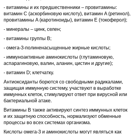
- витамины и их предшественники – провитамины:
витамин C (аскорбиновую кислоту), витамин A (ретинол),
провитамины A (каротиноиды), витамин E (токоферол);
- минералы – цинк, селен;
- витамины группы B;
- омега-3-полиненасыщенные жирные кислоты;
- иммуноактивные аминокислоты (глутаминовую,
аспарагиновую, валин, аланин, цистин и другие);
- витамин D; клетчатку.
Антиоксиданты борются со свободными радикалами,
защищая иммунную систему, участвуют в выработке
иммунных клеток, стимулируют ответ при вирусной или
бактериальной атаке.
Витамины B также активируют синтез иммунных клеток
и их защитную способность, нормализуют обменные
процессы во всех системах организма.
Кислоты омега-3 и аминокислоты могут являться как