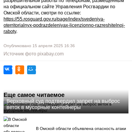
разрешительной работы по телефонам, размещенным
на официальном сайте Управления Росгвардии по
Омской области, смотри по ссылке:
https://55.rosguard.gov.ru/page/index/svedeniya-
oterritorialnyx-podrazdeleniyax-licenzionno-razreshitelnoj-
raboty
.
Опубликовано
15 апреля 2025
16:36
Источник фото
pixabay.com
Еще самое читаемое
Верховный суд подтвердил запрет на выброс
веток в мусорные контейнеры
В Омской области объявлена опасность атаки